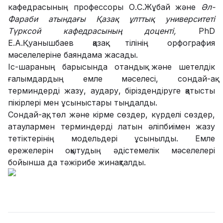
кафедрасының профессоры О.С.Жұбай және
Әл-
Фараби атындағы Қазақ ұлттық университеті
Түрксой кафедрасының доценті,
PhD
Е.А.Қуанышбаев қазақ тілінің орфография
мәселелеріне баяндама жасады.
Іс-шараның барысында отандық және шетелдік
ғалымдардың емле мәселесі, сондай-ақ
терминдерді жазу, аудару, біріздендіруге қатысты
пікірлері мен ұсыныстары тыңдалды.
Сондай-ақ, төл және кірме сөздер, күрделі сөздер,
атаулармен терминдерді латын әліпбиімен жазу
тетіктерінің модельдері ұсынылды. Емле
ережелерін оқытудың әдістемелік мәселелері
бойынша да тәжірибе жинақталды.