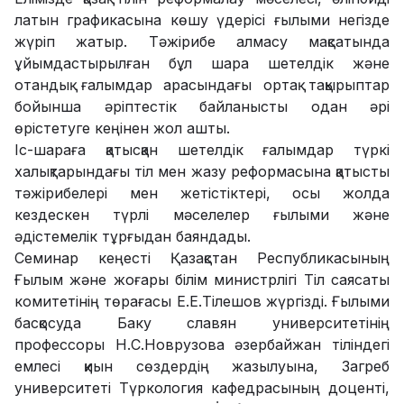
латын графикасына көшу үдерісі ғылыми негізде
жүріп жатыр. Тәжірибе алмасу мақсатында
ұйымдастырылған бұл шара шетелдік және
отандық ғалымдар арасындағы ортақ тақырыптар
бойынша әріптестік байланысты одан әрі
өрістетуге кеңінен жол ашты.
Іс-шараға қатысқан шетелдік ғалымдар түркі
халықтарындағы тіл мен жазу реформасына қатысты
тәжірибелері мен жетістіктері, осы жолда
кездескен түрлі мәселелер ғылыми және
әдістемелік тұрғыдан баяндады.
Семинар кеңесті Қазақстан Республикасының
Ғылым және жоғары білім министрлігі Тіл саясаты
комитетінің төрағасы Е.Е.Тілешов жүргізді. Ғылыми
басқосуда Баку славян университетінің
профессоры Н.С.Новрузова әзербайжан тіліндегі
емлесі қиын сөздердің жазылуына, Загреб
университеті Түркология кафедрасының доценті,