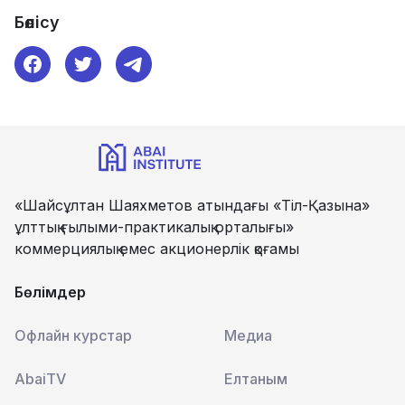
Бөлісу
«Шайсұлтан Шаяхметов атындағы «Тіл-Қазына»
ұлттық ғылыми-практикалық орталығы»
коммерциялық емес акционерлік қоғамы
Бөлімдер
Офлайн курстар
Медиа
AbaiTV
Елтаным