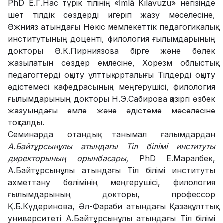
PhD
Е.Г.Нас түрік тілінің «İmlâ Kılavuzu» негізінде
шет тілдік сөздерді игеріп жазу мәселесіне,
Әжнияз атындағы Нөкіс мемлекеттік педагогикалық
институтының доценті, филология ғылымдарының
докторы Ә.К.Пирниязова бірге және бөлек
жазылатын сөздер емлесіне, Хорезм облыстық
педагогтерді оқыту ұлттық орталығы Тілдерді оқыту
әдістемесі кафедрасының меңгерушісі, филология
ғылымдарының докторы
Н.Э.Сабирова қазіргі өзбек
жазуындағы емле және әдістеме мәселесіне
тоқталды.
Семинарда отандық танымал ғалымдардан
А.Байтұрсынұлы атындағы Тіл білімі институты
директорының орынбасары,
PhD Е.Маралбек,
А.Байтұрсынұлы атындағы Тіл білімі институты
ахметтану бөлімінің меңгерушісі, филология
ғылымдарының докторы, профессор
Қ.Б.Күдеринова, Әл-Фараби атындағы Қазақ ұлттық
университеті А.Байтұрсынұлы атындағы Тіл білімі