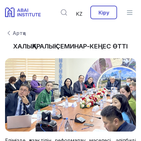
Кіру
KZ
Артқа
ХАЛЫҚАРАЛЫҚ СЕМИНАР-КЕҢЕС ӨТТІ
Елімізде қазақ тілін реформалау мәселесі, әліпбиді