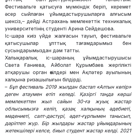
Фестивальге қатысуға мүмкіндік беріп, керемет
әсер сыйлаған ұйымдастырушыларға алғысым
шексіз,– дейді Астрахань мемлекеттік техникалық
университетінің студенті Арина Сейдешова.
Іс-шара киіз үйде жалғасын тауып, фестивальге
қатысушылар ұлттық тағамдарымыз бен
сусындарымыздан дәм татты.
Халықаралық іс-шараның ұйымдастырушысы
Света Ғаниева, Айболат Құрымбаев жергілікті
атқарушы орган өкілдері мен Ақпәтер ауылының
халқына ризашылығын білдірді.
–
Бұл фестиваль 2019 жылдан бастап «Алтын көпір»
деген атаумен өтіп келеді. Қазіргі таңда көрші
мемлекеттен жыл сайын 30-ға жуық жастар
облысымызға келіп, қазақ халқының әдебиеті,
мәдениеті, салт-дәстүрі, әдет-ғұрпымен танысып,
дәріптеп жүр. Бір жылдары жастар ұйымдарының
жетекшілері келсе, биыл студент жастар келді. 2021