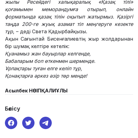
жылы Ресейдегі халықаралық «Қазақ тілі»
қоғамымен меморандумға отырып, онлайн
форматында қазақ тілін оқытып жатырмыз. Қазіргі
таңда 200-ге жуық азамат тіл меңгеруге кезекте
тұр
, – деді Света Қадырбайқызы.
Ақын Сағынтай Бисенғалиевтің жыр жолдарынан
бір шумақ келтіре кетелік:
Қуанамыз жан бауырлар келгенде,
Бабаларым боп өткенмен шерменде.
Ұрпақтары туған елге келіп тұр,
Қонақтарға әркез әзір төр менде!
Асылбек НӘСІПҚАЛИҰЛЫ
Бөлісу