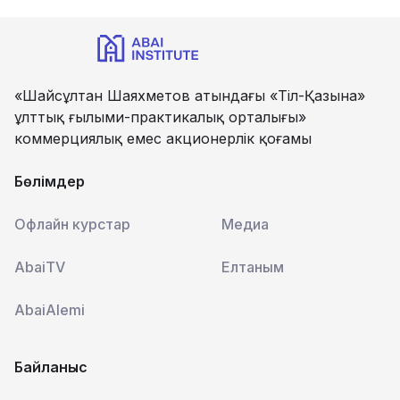
«Шайсұлтан Шаяхметов атындағы «Тіл-Қазына»
ұлттық ғылыми-практикалық орталығы»
коммерциялық емес акционерлік қоғамы
Бөлімдер
Офлайн курстар
Медиа
AbaiTV
Елтаным
AbaiAlemi
Байланыс