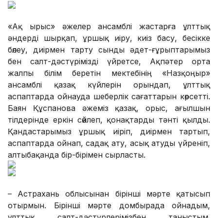
«Ақ ырыс» әжелер ансамблі жастарға ұлттық
әндерді шырқап, ұршық иіру, киіз басу, бесікке
бөлеу, диірмен тарту сынды әдет-ғұрыптарымыз
бен салт-дәстүрімізді үйретсе, Ақпәтер орта
жалпы білім беретін мектебінің «Назқоңыр»
ансамблі қазақ күйлерін орындап, ұлттық
аспаптарда ойнауда шеберлік сағаттарын көрсетті.
Баян Құспанова әжеміз қазақ, орыс, ағылшын
тілдерінде еркін сөйлеп, қонақтарды тәнті қылды.
Қандастарымыз ұршық иіріп, диірмен тартып,
аспаптарда ойнап, садақ ату, асық атуды үйреніп,
алтыбақанда бір-бірімен сырласты.
–
Астрахань облысынан бірінші мәрте қатысып
отырмын. Бірінші мәрте домбырада ойнадым,
ұлттық салт-дәстүрлерімізбен таныстым.