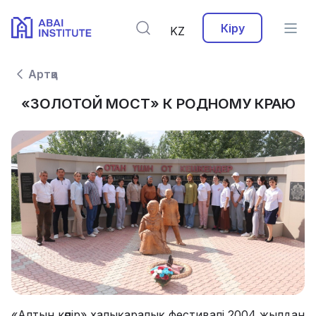
Кіру
KZ
Артқа
«ЗОЛОТОЙ МОСТ» К РОДНОМУ КРАЮ
«Алтын көпір» халықаралық фестивалі 2004 жылдан