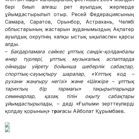
бері биыл алғаш рет ауылдық жерлерде
ұйымдастырылып отыр. Ресей Федерациясының
Самара, Саратов, Орынбор, Астрахань, Челябі
облыстарының жастарын ауданымыздың Ақпәтер
ауылдық округінің халқы ыстық ықыласпен қарсы
алды.
–
Бағдарламаға сәйкес ұлттық сәндік-қолданбалы
өнер түрлері, ұлттық музыкалық аспаптарда
ойнауды үйрету бойынша шеберлік сабақтар,
спорттық-сауықтыру шаралар, «Ұлттық код –
рухани жаңғыру негізі» және «Шежіре – ұлттық
тарихтың бір тармағы» тақырыптарында
семинарлар, қазақ тілін оқыту сабақтары
ұйымдастырылады,
–
деді «Ғылыми зерттеулерді
қолдау қорының» төрағасы Айболат Құрымбаев.