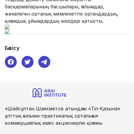
басқармаларының басшылары, ғалымдар,
жекелеген орталық мемлекеттік органдардың,
қоғамдық ұйымдардың өкілдері қатысты.
Бөлісу
«Шайсұлтан Шаяхметов атындағы «Тіл-Қазына»
ұлттық ғылыми-практикалық орталығы»
коммерциялық емес акционерлік қоғамы