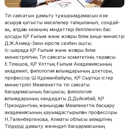
Тіл саясатын дамыту тұжырымдамасын іске
асыруға қатысты мәселелер талқыланып, сондай-
ақ, алдағы кезеңнің міндеттері белгіленген бас
қосуды ҚР Ғылым және жоғары білім вице-министрі
Д.Ж.Ахмед-Заки кіріспе сөзбен ашты.
Іс-шарада ҚР Ғылым және жоғары білім
министрлігінің Тіл саясаты комитетінің төрағасы
Е.Тілешов, ҚР Ұлттық Ғылым Академиясының
академигі, филология ғылымдарының докторы,
профессор Ш.Құрманбайұлы, ҚР Сыртқы істер
министрлігі Мемлекеттік тіл саясаты
басқармасының басшысы, филология
ғылымдарының кандидаты Д.Дүйсебай, ҚР
Президентінің жанындағы Мемлекеттік басқару
академиясының қауымдастырылған профессоры
Н.Төленбергенова, Алматы облысы әкімдігінің
Тілдерді дамыту жөніндегі басқармасының