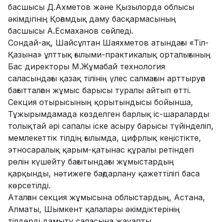
басшысы Д.Ахметов және Қызылорда облысы
әкімдігінің Қоғамдық даму басқармасының
басшысы А.Есмаханов сөйледі.
Сондай-ақ, Шайсұлтан Шаяхметов атындағы «Тіл-
Қазына» ұлттық ғылыми-практикалық орталығының
Бас директоры М.Жұмабай технология
саласындағы қазақ тілінің үлес салмағын арттыруға
бағытталған жұмыс барысы туралы айтып өтті.
Секция отырысының қорытындысы бойынша,
Тұжырымдамада көзделген барлық іс-шараларды
толықтай әрі сапалы іске асыру барысы түйінделіп,
мемлекеттік тілдің ғылымда, цифрлық кеңістікте,
этносаралық қарым-қатынас құралы ретіндегі
рөлін күшейту бағытындағы жұмыстардың
қарқынды, нәтижеге бағдарлану қажеттілігі баса
көрсетілді.
Аталған секция жұмысына облыстардың, Астана,
Алматы, Шымкент қалалары әкімдіктерінің
тілдерді дамыту саласына жауапты