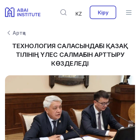
Кіру
KZ
Артқа
ТЕХНОЛОГИЯ САЛАСЫНДАҒЫ ҚАЗАҚ
ТІЛІНІҢ ҮЛЕС САЛМАҒЫН АРТТЫРУ
КӨЗДЕЛЕДІ