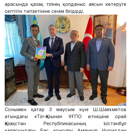
арасында қазақ тілінің қолданыс аясын көтеруге
септігін тигізетініне сенім білдірді.
Сонымен қатар 3 маусым күні Ш.Шаяхметов
атындағы «Тіл-Қазына» ҰҒПО өтінішіне орай
Қазақстан Республикасының Ыстанбұл
қаласындағы Бас консулы Аманқұл Нұриддин