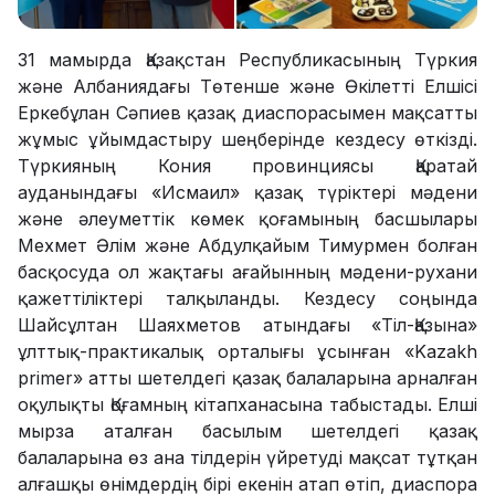
31 мамырда Қазақстан Республикасының Түркия
және Албаниядағы Төтенше және Өкілетті Елшісі
Еркебұлан Сәпиев қазақ диаспорасымен мақсатты
жұмыс ұйымдастыру шеңберінде кездесу өткізді.
Түркияның Кония провинциясы Қаратай
ауданындағы «Исмаил» қазақ түріктері мәдени
және әлеуметтік көмек қоғамының басшылары
Мехмет Әлім және Абдулқайым Тимурмен болған
басқосуда ол жақтағы ағайынның мәдени-рухани
қажеттіліктері талқыланды. Кездесу соңында
Шайсұлтан Шаяхметов атындағы «Тіл-Қазына»
ұлттық-практикалық орталығы ұсынған «Kazakh
primer» атты шетелдегі қазақ балаларына арналған
оқулықты Қоғамның кітапханасына табыстады. Елші
мырза аталған басылым шетелдегі қазақ
балаларына өз ана тілдерін үйретуді мақсат тұтқан
алғашқы өнімдердің бірі екенін атап өтіп, диаспора