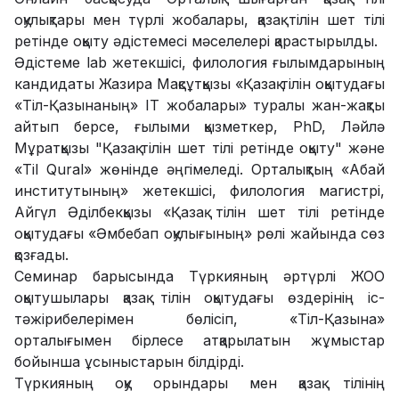
оқулықтары мен түрлі жобалары, қазақ тілін шет тілі
ретінде оқыту әдістемесі мәселелері қарастырылды.
Әдістеме lab жетекшісі, филология ғылымдарының
кандидаты Жазира Мақсұтқызы «Қазақ тілін оқытудағы
«Тіл-Қазынаның» IT жобалары» туралы жан-жақты
айтып берсе, ғылыми қызметкер, PhD, Ләйлә
Мұратқызы "Қазақ тілін шет тілі ретінде оқыту" және
«Til Qural» жөнінде әңгімеледі. Орталықтың «Абай
институтының» жетекшісі, филология магистрі,
Айгүл Әділбекқызы «Қазақ тілін шет тілі ретінде
оқытудағы «Әмбебап оқулығының» рөлі жайында сөз
қозғады.
Семинар барысында Түркияның әртүрлі ЖОО
оқытушылары қазақ тілін оқытудағы өздерінің іс-
тәжірибелерімен бөлісіп, «Тіл-Қазына»
орталығымен бірлесе атқарылатын жұмыстар
бойынша ұсыныстарын білдірді.
Түркияның оқу орындары мен қазақ тілінің