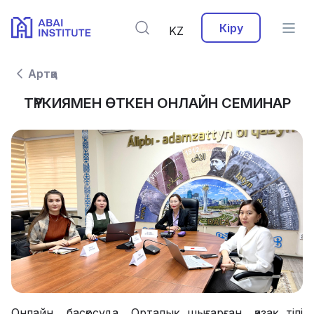
Кіру
KZ
Артқа
ТҮРКИЯМЕН ӨТКЕН ОНЛАЙН СЕМИНАР
Онлайн басқосуда Орталық шығарған қазақ тілі