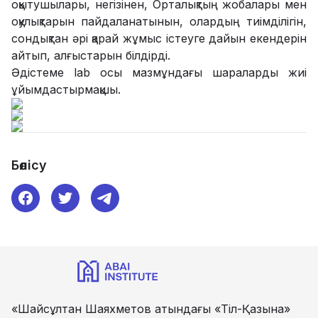
оқытушылары, негізінен, Орталықтың жобалары мен
оқулықтарын пайдаланатынын, олардың тиімділігін,
сондықтан әрі қарай жұмыс істеуге дайын екендерін
айтып, алғыстарын білдірді.
Әдістеме lab осы мазмұндағы шараларды жиі
ұйымдастырмақшы.
Бөлісу
«Шайсұлтан Шаяхметов атындағы «Тіл-Қазына»