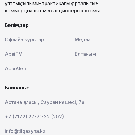
ұлттық ғылыми-практикалық орталығы»
коммерциялық емес акционерлік қоғамы
Бөлімдер
Офлайн курстар
Медиа
AbaiTV
Елтаным
AbaiAlemi
Байланыс
Астана қаласы, Сауран көшесі, 7а
+7 (7172) 27-71-32 (202)
info@tilqazyna.kz