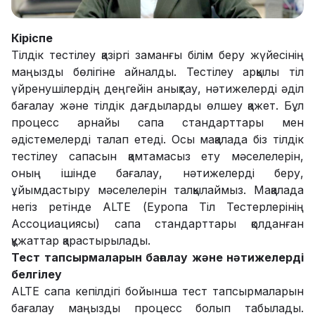
Кіріспе
Тілдік тестілеу қазіргі заманғы білім беру жүйесінің
маңызды бөлігіне айналды. Тестілеу арқылы тіл
үйренушілердің деңгейін анықтау, нәтижелерді әділ
бағалау және тілдік дағдыларды өлшеу қажет. Бұл
процесс арнайы сапа стандарттары мен
әдістемелерді талап етеді. Осы мақалада біз тілдік
тестілеу сапасын қамтамасыз ету мәселелерін,
оның ішінде бағалау, нәтижелерді беру,
ұйымдастыру мәселелерін талқылаймыз. Мақалада
негіз ретінде ALTE (Еуропа Тіл Тестерлерінің
Ассоциациясы) сапа стандарттары қолданған
құжаттар қарастырылады.
Тест тапсырмаларын бағалау және нәтижелерді
белгілеу
ALTE сапа кепілдігі бойынша тест тапсырмаларын
бағалау маңызды процесс болып табылады.