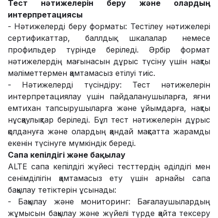
Тест нәтижелерін беру және олардың
интерпретациясы
- Нәтижелерді беру форматы: Тестілеу нәтижелері
сертификаттар, баллдық шкалалар немесе
профильдер түрінде беріледі. Әрбір формат
нәтижелердің мағынасын дұрыс түсіну үшін нақты
мәліметтермен қамтамасыз етілуі тиіс.
- Нәтижелерді түсіндіру: Тест нәтижелерін
интерпретациялау үшін пайдаланушыларға, яғни
емтихан тапсырушыларға және ұйымдарға, нақты
нұсқаулықтар беріледі. Бұл тест нәтижелерін дұрыс
қолдануға және олардың қандай мақсатта жарамды
екенін түсінуге мүмкіндік береді.
Сапа кепілдігі және бақылау
ALTE сапа кепілдігі жүйесі тесттердің әділдігі мен
сенімділігін қамтамасыз ету үшін арнайы сапа
бақылау тетіктерін ұсынады:
- Бақылау және мониторинг: Бағалаушылардың
жұмысын бақылау және жүйелі түрде қайта тексеру