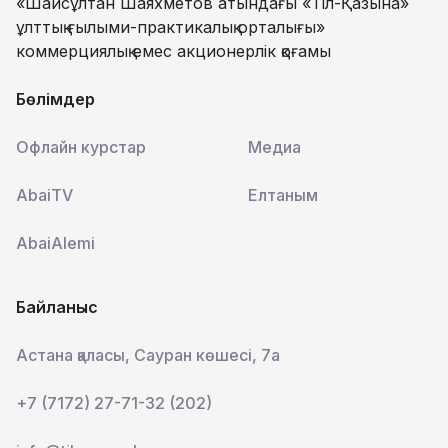
«Шайсұлтан Шаяхметов атындағы «Тіл-Қазына»
ұлттық ғылыми-практикалық орталығы»
коммерциялық емес акционерлік қоғамы
Бөлімдер
Офлайн курстар
Медиа
AbaiTV
Елтаным
AbaiAlemi
Байланыс
Астана қаласы, Сауран көшесі, 7а
+7 (7172) 27-71-32 (202)