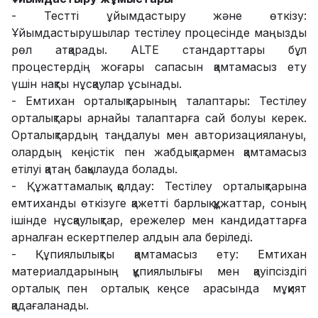
- Тестті ұйымдастыру және өткізу:
Ұйымдастырушылар тестілеу процесінде маңызды
рөл атқарады. ALTE стандарттары бұл
процестердің жоғары сапасын қамтамасыз ету
үшін нақты нұсқаулар ұсынады.
- Емтихан орталықтарының талаптары: Тестілеу
орталықтары арнайы талаптарға сай болуы керек.
Орталықтардың таңдалуы мен авторизациялануы,
олардың кеңістік пен жабдықтармен қамтамасыз
етілуі қатаң бақылауда болады.
- Құжаттамалық қолдау: Тестілеу орталықтарына
емтиханды өткізуге қажетті барлық құжаттар, соның
ішінде нұсқаулықтар, ережелер мен кандидаттарға
арналған ескертпелер алдын ала беріледі.
- Құпиялылықты қамтамасыз ету: Емтихан
материалдарының құпиялылығы мен қауіпсіздігі
орталық пен орталық кеңсе арасында мұқият
қадағаланады.