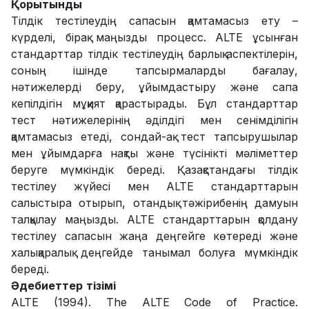
Қорытынды
Тілдік тестілеудің сапасын қамтамасыз ету –
күрделі, бірақ маңызды процесс. ALTE ұсынған
стандарттар тілдік тестілеудің барлық аспектілерін,
соның ішінде тапсырмаларды бағалау,
нәтижелерді беру, ұйымдастыру және сапа
кепілдігін мұқият қарастырады. Бұл стандарттар
тест нәтижелерінің әділдігі мен сенімділігін
қамтамасыз етеді, сондай-ақ тест тапсырушылар
мен ұйымдарға нақты және түсінікті мәліметтер
беруге мүмкіндік береді. Қазақстандағы тілдік
тестілеу жүйесі мен ALTE стандарттарын
салыстыра отырып, отандық тәжірибенің дамуын
талқылау маңызды. ALTE стандарттарын қолдану
тестілеу сапасын жаңа деңгейге көтереді және
халықаралық деңгейде танымал болуға мүмкіндік
береді.
Әдебиеттер
тізімі
ALTE (1994). The ALTE Code of Practice.