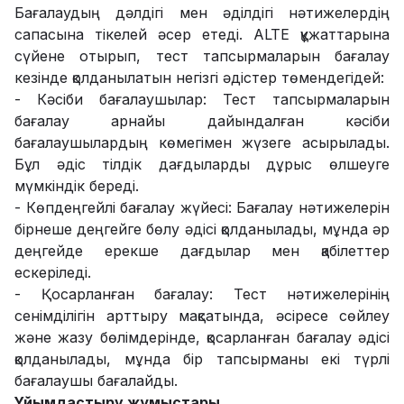
Бағалаудың дәлдігі мен әділдігі нәтижелердің
сапасына тікелей әсер етеді. ALTE құжаттарына
сүйене отырып, тест тапсырмаларын бағалау
кезінде қолданылатын негізгі әдістер төмендегідей:
- Кәсіби бағалаушылар: Тест тапсырмаларын
бағалау арнайы дайындалған кәсіби
бағалаушылардың көмегімен жүзеге асырылады.
Бұл әдіс тілдік дағдыларды дұрыс өлшеуге
мүмкіндік береді.
- Көпдеңгейлі бағалау жүйесі: Бағалау нәтижелерін
бірнеше деңгейге бөлу әдісі қолданылады, мұнда әр
деңгейде ерекше дағдылар мен қабілеттер
ескеріледі.
- Қосарланған бағалау: Тест нәтижелерінің
сенімділігін арттыру мақсатында, әсіресе сөйлеу
және жазу бөлімдерінде, қосарланған бағалау әдісі
қолданылады, мұнда бір тапсырманы екі түрлі
бағалаушы бағалайды.
Ұйымдастыру жұмыстары