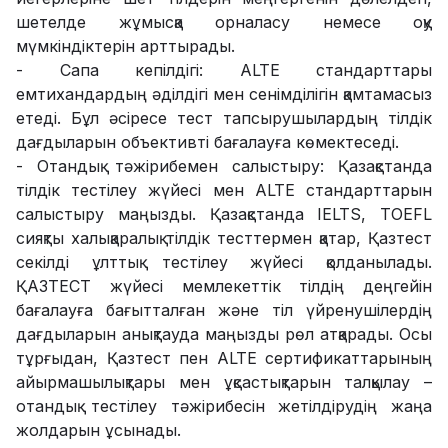
шетелде жұмысқа орналасу немесе оқу
мүмкіндіктерін арттырады.
- Сапа кепілдігі: ALTE стандарттары
емтихандардың әділдігі мен сенімділігін қамтамасыз
етеді. Бұл әсіресе тест тапсырушылардың тілдік
дағдыларын объективті бағалауға көмектеседі.
- Отандық тәжірибемен салыстыру: Қазақстанда
тілдік тестілеу жүйесі мен ALTE стандарттарын
салыстыру маңызды. Қазақстанда IELTS, TOEFL
сияқты халықаралық тілдік тесттермен қатар, Қазтест
секілді ұлттық тестілеу жүйесі қолданылады.
ҚАЗТЕСТ жүйесі мемлекеттік тілдің деңгейін
бағалауға бағытталған және тіл үйренушілердің
дағдыларын анықтауда маңызды рөл атқарады. Осы
тұрғыдан, Қазтест пен ALTE сертификаттарының
айырмашылықтары мен ұқсастықтарын талқылау –
отандық тестілеу тәжірибесін жетілдірудің жаңа
жолдарын ұсынады.