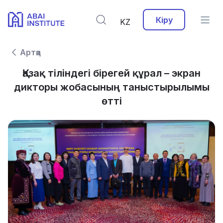
Кіру
KZ
Артқа
Қазақ тіліндегі бірегей құрал – экран
дикторы жобасының таныстырылымы
өтті