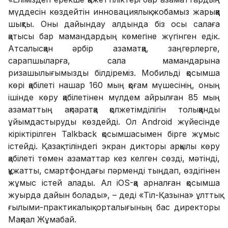
мүддесін көздейтін инновациялық жобамыз жарыққа
шықты. Оны дайындау алдында біз осы салаға
қатысы бар мамандардың көмегіне жүгінген едік.
Атсалысқан әрбір азаматқа, заңгерлерге,
сарапшыларға, сала мамандарына
ризашылығымызды білдіреміз. Мобильді қосымша
көрі қабілеті нашар 160 мың қоғам мүшесінің, оның
ішінде көру қабілетінен мүлдем айрылған 85 мың
азаматтың ақпаратқа қолжетімділігін толыққанды
ұйымдастыруды көздейді. Ол Android жүйесінде
кіріктірілген Talkback қосымшасымен бірге жұмыс
істейді. Қазақ тіліндегі экран дикторы арқылы көру
қабілеті төмен азаматтар кез келген сөзді, мәтінді,
құжатты, смартфондағы пәрменді тыңдап, өздігінен
жұмыс істей алады. Ал iOS-қа арналған қосымша
жуырда дайын болады», – деді «Тіл-Қазына» ұлттық
ғылыми-практикалық орталығының бас директоры
Мақпал Жұмабай.