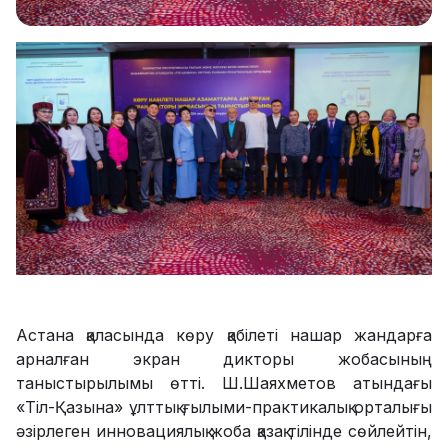
Астана қаласында көру қабілеті нашар жандарға
арналған экран дикторы жобасының
таныстырылымы өтті. Ш.Шаяхметов атындағы
«Тіл-Қазына» ұлттық ғылыми-практикалық орталығы
әзірлеген инновациялық жоба қазақ тілінде сөйлейтін,