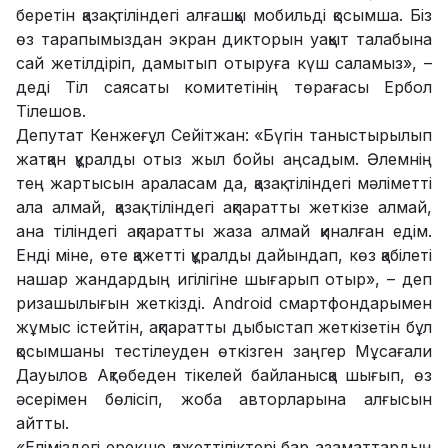
беретін қазақ тіліндегі алғашқы мобильді қосымша. Біз
өз тарапымыздан экран дикторын уақыт талабына
сай жетілдіріп, дамытып отыруға күш саламыз», –
деді Тіл саясаты комитетінің төрағасы Ербол
Тілешов.
Депутат Кенжеғұл Сейітжан: «Бүгін таныстырылып
жатқан құралды отыз жыл бойы аңсадым. Әлемнің
тең жартысын араласам да, қазақ тіліндегі мәліметті
ала алмай, қазақ тіліндегі ақпаратты жеткізе алмай,
ана тіліндегі ақпаратты жаза алмай қиналған едім.
Енді міне, өте қажетті құралды дайындап, көз қабілеті
нашар жандардың игілігіне шығарып отыр», – деп
ризашылығын жеткізді. Android смартфондарымен
жұмыс істейтін, ақпаратты дыбыстап жеткізетін бұл
қосымшаны тестілеуден өткізген заңгер Мұсағали
Дауылов Ақтөбеден тікелей байланысқа шығып, өз
әсерімен бөлісіп, жоба авторларына алғысын
айтты.
«Еліміздегі ерекше қажеттіліктері бар азаматтардың