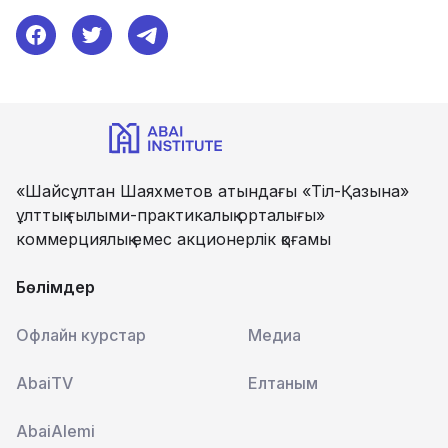
«Шайсұлтан Шаяхметов атындағы «Тіл-Қазына»
ұлттық ғылыми-практикалық орталығы»
коммерциялық емес акционерлік қоғамы
Бөлімдер
Офлайн курстар
Медиа
AbaiTV
Елтаным
AbaiAlemi