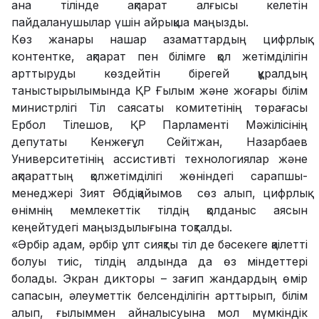
ана тілінде ақпарат алғысы келетін
пайдаланушылар үшін айрықша маңызды.
Көз жанары нашар азаматтардың цифрлық
контентке, ақпарат пен білімге қол жетімділігін
арттыруды көздейтін бірегей құралдың
таныстырылымында ҚР Ғылым және жоғары білім
министрлігі Тіл саясаты комитетінің төрағасы
Ербол Тілешов, ҚР Парламенті Мәжілісінің
депутаты Кенжеғұл Сейітжан, Назарбаев
Университетінің ассистивті технологиялар және
ақпараттың қолжетімділігі жөніндегі сарапшы-
менеджері Зият Әбдіқайымов сөз алып, цифрлық
өнімнің мемлекеттік тілдің қолданыс аясын
кеңейтудегі маңыздылығына тоқталды.
«Әрбір адам, әрбір ұлт сияқты тіл де бәсекеге қаілетті
болуы тиіс, тілдің алдында да өз міндеттері
болады. Экран дикторы – зағип жандардың өмір
сапасын, әлеуметтік белсенділігін арттырып, білім
алып, ғылыммен айналысуына мол мүмкіндік