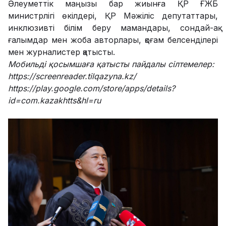
Әлеуметтік маңызы бар жиынға ҚР ҒЖБ
министрлігі өкілдері, ҚР Мәжіліс депутаттары,
инклюзивті білім беру мамандары, сондай-ақ
ғалымдар мен жоба авторлары, қоғам белсенділері
мен журналистер қатысты.
Мобильді қосымшаға қатысты пайдалы сілтемелер:
https://screenreader.tilqazyna.kz/
https://play.google.com/store/apps/details?
id=com.kazakhtts&hl=ru