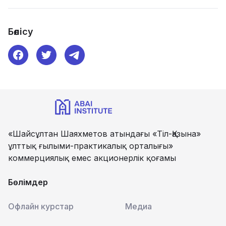
Бөлісу
«Шайсұлтан Шаяхметов атындағы «Тіл-Қазына»
ұлттық ғылыми-практикалық орталығы»
коммерциялық емес акционерлік қоғамы
Бөлімдер
Офлайн курстар
Медиа