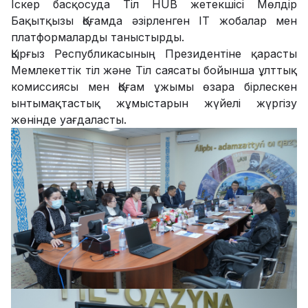
Іскер басқосуда Тіл HUB жетекшісі Мөлдір
Бақытқызы Қоғамда әзірленген IT жобалар мен
платформаларды таныстырды.
Қырғыз Республикасының Президентіне қарасты
Мемлекеттік тіл және Тіл саясаты бойынша ұлттық
комиссиясы мен Қоғам ұжымы өзара бірлескен
ынтымақтастық жұмыстарын жүйелі жүргізу
жөнінде уағдаласты.