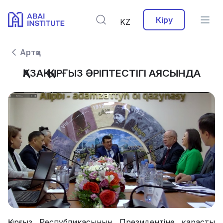
Кіру
KZ
Артқа
ҚАЗАҚ-ҚЫРҒЫЗ ӘРІПТЕСТІГІ АЯСЫНДА
Қырғыз Республикасының Президентіне қарасты