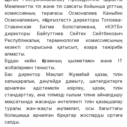
Мемлекеттік тіл және тіл саясаты бойынша ұлттық
комиссияның төрағасы Осмоналиев Каныбек
Осмоналиевич, «Қырғызтест» директоры Топоева-
Ставинская Батма Болоталиевна, «КЭТБ»
директоры Байгуттиев Сейтек Сейтбекович
Республикалық терминология комиссиясының
кезекті отырысына қатысып, өзара тәжірибе
алмасты.
Бұдан кейін Қоғамның қызметімен және IT
жобалармен танысты.
Бас директор Мақпал Жұмабай қазақ тілін
халықаралық деңгейде дамыту, шетелдіктерге
арналған әдістемелік әзірлеу, қазақ тілін
стандарттау, ана тілімізді ғылым тіліне айналдыру
мақсатында жасанды интеллекті тілін қазақшалау
туралы жан-жақты әңгімелеп, осы бағыттағы
болашаққа арналған бірқатар жоспарды ортаға
салды.