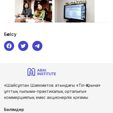
Бөлісу
«Шайсұлтан Шаяхметов атындағы «Тіл-Қазына»
ұлттық ғылыми-практикалық орталығы»
коммерциялық емес акционерлік қоғамы
Бөлімдер