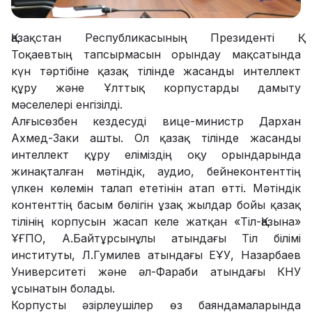
Қазақстан Республикасының Президенті Қ.
Тоқаевтың тапсырмасын орындау мақсатында
күн тәртібіне қазақ тілінде жасанды интеллект
құру және Ұлттық корпустарды дамыту
мәселелері енгізілді.
Алғысөзбен кездесуді вице-министр Дархан
Ахмед-Заки ашты. Ол қазақ тілінде жасанды
интеллект құру еліміздің оқу орындарында
жинақталған мәтіндік, аудио, бейнеконтенттің
үлкен көлемін талап ететінін атап өтті. Мәтіндік
контенттің басым бөлігін ұзақ жылдар бойы қазақ
тілінің корпусын жасап келе жатқан «Тіл-Қазына»
ҰҒПО, А.Байтұрсынұлы атындағы Тіл білімі
институты, Л.Гумилев атындағы ЕҰУ, Назарбаев
Университеті және әл-Фараби атындағы КНУ
ұсынатын болады.
Корпусты әзірлеушілер өз баяндамаларында