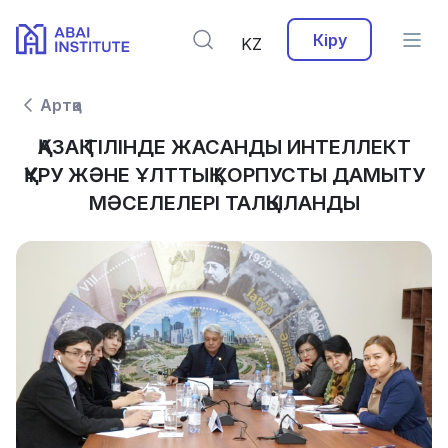
Кіру
KZ
Артқа
ҚАЗАҚ ТІЛІНДЕ ЖАСАНДЫ ИНТЕЛЛЕКТ
ҚҰРУ ЖӘНЕ ҰЛТТЫҚ КОРПУСТЫ ДАМЫТУ
МӘСЕЛЕЛЕРІ ТАЛҚЫЛАНДЫ