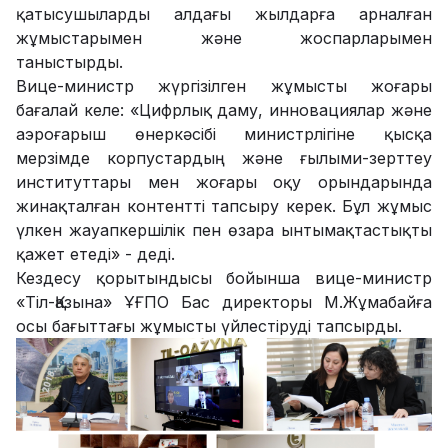
қатысушыларды алдағы жылдарға арналған
жұмыстарымен және жоспарларымен
таныстырды.
Вице-министр жүргізілген жұмысты жоғары
бағалай келе: «Цифрлық даму, инновациялар және
аэроғарыш өнеркәсібі министрлігіне қысқа
мерзімде корпустардың және ғылыми-зерттеу
институттары мен жоғары оқу орындарында
жинақталған контентті тапсыру керек. Бұл жұмыс
үлкен жауапкершілік пен өзара ынтымақтастықты
қажет етеді» - деді.
Кездесу қорытындысы бойынша вице-министр
«Тіл-Қазына» ҰҒПО Бас директоры М.Жұмабайға
осы бағыттағы жұмысты үйлестіруді тапсырды.