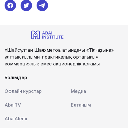
«Шайсұлтан Шаяхметов атындағы «Тіл-Қазына»
ұлттық ғылыми-практикалық орталығы»
коммерциялық емес акционерлік қоғамы
Бөлімдер
Офлайн курстар
Медиа
AbaiTV
Елтаным
AbaiAlemi