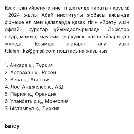
Қазақ тілін үйренуге ниетті шетелде тұратын қауым!
2024 жылы Абай институты жобасы аясында
бірнеше ел мен қалаларда қазақ тілін үйрету үшін
офлайн курстар ұйымдастырылады. Дәрістер
сәуір, мамыр, маусым, қыркүйек, қазан айларында
жүреді. Қосымша ақпарат алу үшін
ttilalemi.kz@gmail.com поштасына жазыңыз.
1. Анкара қ., Түркия
2. Астрахан қ., Ресей
3. Вена қ., Австрия
4. Лос-Анджелес қ., АҚШ
5. Париж қ., Франция
6. Ұланбатыр қ., Моңғолия
7. Ыстамбұл қ., Түркия
Бөлісу