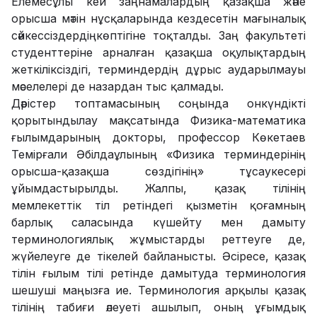
Елемесұлы кей заңнамалардың қазақша және
орысша мәтін нұсқаларында кездесетін мағыналық
сәйкессіздердіңкөптігіне тоқталды. Заң факультеті
студенттеріне арналған қазақша оқулықтардың
жеткіліксіздігі, терминдердің дұрыс аударылмауы
мәселелері де назардан тыс қалмады.
Дәрістер топтамасының соңында онкүндікті
қорытындылау мақсатында Физика-математика
ғылымдарының докторы, профессор Көкетаев
Темірғали Әбілдаұлының «Физика терминдерінің
орысша-қазақша сөздігінің» тұсаукесері
ұйымдастырылды. Жалпы, қазақ тілінің
мемлекеттік тіл ретіндегі қызметін қоғамның
барлық саласында күшейту мен дамыту
терминологиялық жұмыстарды реттеуге де,
жүйелеуге де тікелей байланысты. Әсіресе, қазақ
тілін ғылым тілі ретінде дамытуда терминология
шешуші маңызға ие. Терминология арқылы қазақ
тілінің табиғи әлеуеті ашылып, оның ұғымдық