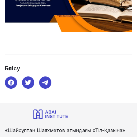
Бөлісу
«Шайсұлтан Шаяхметов атындағы «Тіл-Қазына»