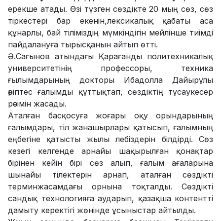
ерекше атады. Өзі түзген сөздікте 20 мың сөз, сөз
тіркестері бар екенін,лексикалық қабаты аса
құнарлы, бай тіліміздің мүмкіндігін мейлінше тиімді
пайдалануға тырысқанын айтып өтті.
Ә.Сағынов атындағы Қарағанды политехникалық
университетінің профессоры, техника
ғылымдарының докторы Ибадолла Дайырұлы
әріптес ғалымды құттықтап, сөздіктің тұсаукесер
рәсімін жасады.
Аталған басқосуға жоғары оқу орындарының
ғалымдары, тіл жанашырлары қатысып, ғалымның
еңбегіне қатысты жылы лебіздерін білдірді. Сөз
кезегі келгенде арнайы шақырылған қонақтар
бірінен кейін бірі сөз алып, ғалым ағаларына
шынайы тілектерін арнап, аталған сөздікті
терминжасамдағы орнына тоқталды. Сөздікті
сандық технологияға аударып, қазақша контентті
дамыту керектігі жөнінде ұсыныстар айтылды.