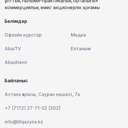
ұлттық ғылыми-практикалық орталығы»
коммерциялық емес акционерлік қоғамы
Бөлімдер
Офлайн курстар
Медиа
AbaiTV
Елтаным
AbaiAlemi
Байланыс
Астана қаласы, Сауран көшесі, 7а
+7 (7172) 27-71-32 (202)
info@tilqazyna.kz