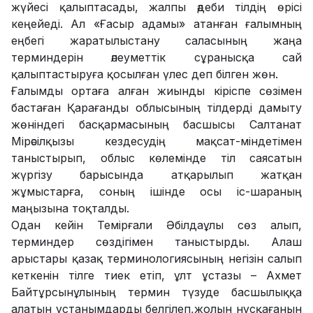
жүйесі қалыптасады, жалпы әдеби тілдің өрісі
кеңейеді. Ал «Ғасыр адамы» атанған ғалымның
еңбегі жаратылыстану саласының жаңа
терминдерін әлеуметтік сұранысқа сай
қалыптастыруға қосылған үлес деп білген жөн.
Ғалымды ортаға алған жиынды кіріспе сөзімен
бастаған Қарағанды облысының тілдерді дамыту
жөніндегі басқармасының басшысы Салтанат
Мірәсілқызы кездесудің мақсат-міндетімен
таныстырып, облыс көлемінде тіл саясатын
жүргізу барысында атқарылып жатқан
жұмыстарға, соның ішінде осы іс-шараның
маңызына тоқталды.
Одан кейін Темірғали Әбілдаұлы сөз алып,
терминдер сөздігімен таныстырды. Алаш
арыстары қазақ терминологиясының негізін салып
кеткенін тілге тиек етіп, ұлт ұстазы – Ахмет
Байтұрсынұлының термин түзуде басшылыққа
алатын ұстанымдарды белгілеп,жолын нұсқағанын