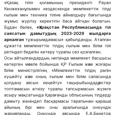
«Қазақ тілі» қоғамының президенті Рауан
Кенжеханұлымен кездескенде мемлекеттік тілді
ғылым мен техника тіліне айналдыру бағытында
жұмыс жүргізу керектігін баса айтқан болатын.
Бұдан бөлек,
«Қазақстан Республикасында тіл
саясатын дамытудың 2023-2029 жылдарға
арналған
тұжырымдамасы» қабылданды. Аталған
құжатта мемлекеттік тілдің ғылым мен білім тілі
ретіндегі беделін көтеру туралы сөз қозғалған.
Осы айтылғандардың негізінде мемлекет басшысы
көтерген мәселе бойынша ҚР Ғылым және жоғары
білім министрлігінің «Мемлекеттік тілдің рөлін
күшейту және оның ғылым мен білім саласында
қолдану аясын кеңейту» тақырыбындадәрістер
топтамасын өткізу туралы тапсырмасын жүзеге
асыру мақсатында Қарағанды облысының тілдерді
дамыту жөніндегі басқармасы тарапынан қараша
айының бірі мен оны аралығында онкүндік
жарияланды. Онкүндік аясында Е.А.Бөкетов