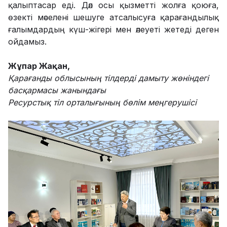
қалыптасар еді. Дәл осы қызметті жолға қоюға,
өзекті мәселені шешуге атсалысуға қарағандылық
ғалымдардың күш-жігері мен әлеуеті жетеді деген
ойдамыз.
Жұпар Жақан,
Қарағанды облысының тілдерді дамыту
жөніндегі
басқармасы жанындағы
Ресурстық тіл орталығының бөлім меңгерушісі