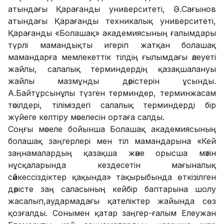
атындағы Қарағанды университеті, Ә.Сағынов
атындағы Қарағанды техникалық университеті,
Қарағанды «Болашақ» академиясының ғалымдары
түрлі мамандықты игеріп жатқан болашақ
мамандарға мемлекеттік тілдің ғылымдағы әлеуеті
жайлы, салалық терминдердің қазақшалануы
жайлы мазмұнды дәрістерін ұсынды.
А.Байтұрсынұлы түзген терминдер, терминжасам
тәсілдері, тіліміздегі салалық терминдерді бір
жүйеге келтіру мәселесін ортаға салды.
Соңғы мәселе бойынша Болашақ академиясының
болашақ заңгерлері мен тіл мамандарына «Кей
заңнамалардың қазақша және орысша мәтін
нұсқаларында кездесетін мағыналық
сәйкессіздіктер қақында» тақырыбында өткізілген
дәрісте заң саласының кейбір баптарына шолу
жасалып,аудармадағы қателіктер жайында сөз
қозғалды. Сонымен қатар заңгер-ғалым Елеужан