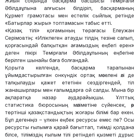
Жиын соңында басқарма басшысы Темірғали
Әбілдаұлына алғысын білдіріп, басқарманың
Құрмет грамотасы мен естелік сыйлық ретінде
«Батырлар жыры» топтамасын табыс етті.
«Қазақ тілі» қоғамының төрағасы Елеужан
Серімовтің: «Илікпеген атауды тілдің тезіне салып,
қорғасындай балқытқан ағамыздың еңбегі ерен»
деген пікірі Темірғали Әбілдаұлының еңбегіне
берілген шынайы баға болғандай.
Қорыта келгенде, басқарма тарапынан
ұйымдастырылған онкүндік ортақ мәселені әлі де
талқылауды қажет ететінін сездіргендей, тіл
жанашырлары мен ғалымдарға ой салды. Мына бір
ақпаратқа назар аударайықшы. Ұлттық
статистика бюросының мәліметіне сүйенсек, әр
төртінші қазақстандықтың жоғары білімі бар екен.
Бұл дегеніңіз – үлкен еңбек ресурсы емес пе? Осы
ресурсты ғылымға қарай бағыттап, тиімді қолдана
білсе, тіліміздің ғылым тілі ретіндегі қызметі дұрыс