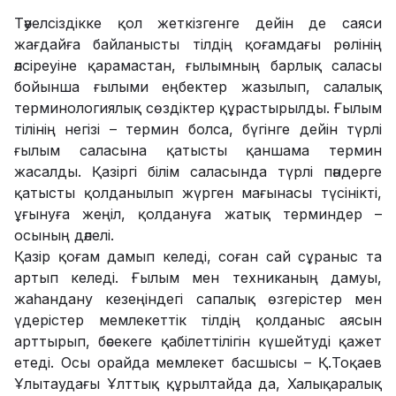
Тәуелсіздікке қол жеткізгенге дейін де саяси
жағдайға байланысты тілдің қоғамдағы рөлінің
әлсіреуіне қарамастан, ғылымның барлық саласы
бойынша ғылыми еңбектер жазылып, салалық
терминологиялық сөздіктер құрастырылды. Ғылым
тілінің негізі – термин болса, бүгінге дейін түрлі
ғылым саласына қатысты қаншама термин
жасалды. Қазіргі білім саласында түрлі пәндерге
қатысты қолданылып жүрген мағынасы түсінікті,
ұғынуға жеңіл, қолдануға жатық терминдер –
осының дәлелі.
Қазір қоғам дамып келеді, соған сай сұраныс та
артып келеді. Ғылым мен техниканың дамуы,
жаһандану кезеңіндегі сапалық өзгерістер мен
үдерістер мемлекеттік тілдің қолданыс аясын
арттырып, бәсекеге қабілеттілігін күшейтуді қажет
етеді. Осы орайда мемлекет басшысы – Қ.Тоқаев
Ұлытаудағы Ұлттық құрылтайда да, Халықаралық