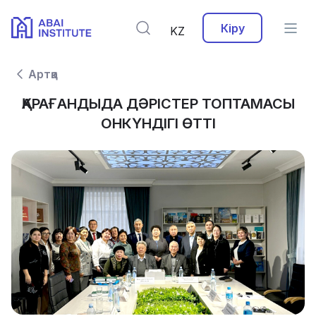
Кіру
KZ
Артқа
ҚАРАҒАНДЫДА ДӘРІСТЕР ТОПТАМАСЫ
ОНКҮНДІГІ ӨТТІ