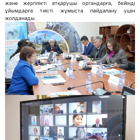
және жергілікті атқарушы органдарға, бейінді
ұйымдарға тиісті жұмыста пайдалану үшін
жолданады.