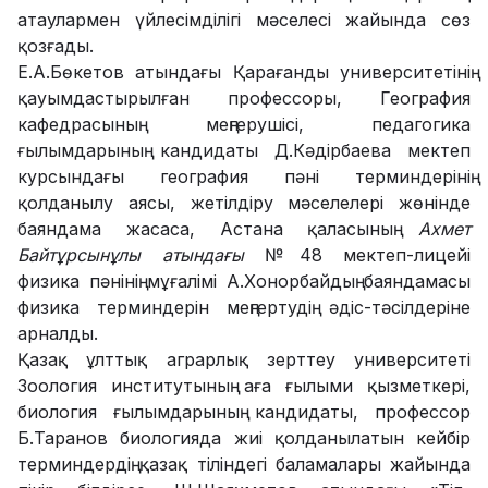
атаулармен үйлесімділігі мәселесі жайында сөз
қозғады.
Е.А.Бөкетов атындағы Қарағанды университетінің
қауымдастырылған профессоры, География
кафедрасының меңгерушісі, педагогика
ғылымдарының кандидаты Д.Кәдірбаева мектеп
курсындағы география пәні терминдерінің
қолданылу аясы, жетілдіру мәселелері жөнінде
баяндама жасаса, Астана қаласының
Ахмет
Байтұрсынұлы атындағы
№48 мектеп-лицейі
физика пәнінің мұғалімі А.Хонорбайдың баяндамасы
физика терминдерін меңгертудің әдіс-тәсілдеріне
арналды.
Қазақ ұлттық аграрлық зерттеу университеті
Зоология институтының аға ғылыми қызметкері,
биология ғылымдарының кандидаты, профессор
Б.Таранов биологияда жиі қолданылатын кейбір
терминдердің қазақ тіліндегі баламалары жайында