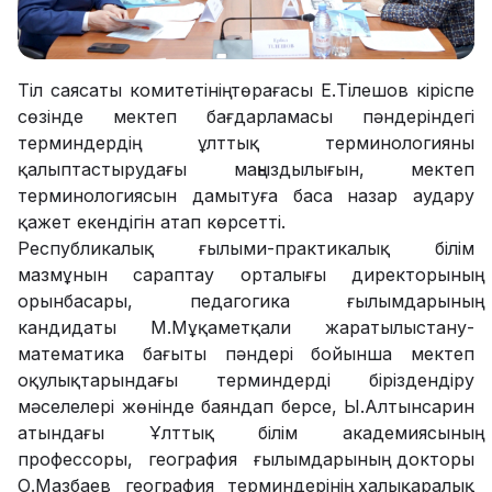
Тіл саясаты комитетінің төрағасы Е.Тілешов кіріспе
сөзінде мектеп бағдарламасы пәндеріндегі
терминдердің ұлттық терминологияны
қалыптастырудағы маңыздылығын, мектеп
терминологиясын дамытуға баса назар аудару
қажет екендігін атап көрсетті.
Республикалық ғылыми-практикалық білім
мазмұнын сараптау орталығы директорының
орынбасары, педагогика ғылымдарының
кандидаты М.Мұқаметқали жаратылыстану-
математика бағыты пәндері бойынша мектеп
оқулықтарындағы терминдерді біріздендіру
мәселелері жөнінде баяндап берсе, Ы.Алтынсарин
атындағы Ұлттық білім академиясының
профессоры, география ғылымдарының докторы
О.Мазбаев география терминдерінің халықаралық