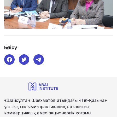
Бөлісу
«Шайсұлтан Шаяхметов атындағы «Тіл-Қазына»
ұлттық ғылыми-практикалық орталығы»
коммерциялық емес акционерлік қоғамы