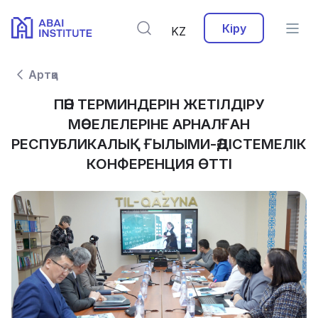
Кіру
KZ
Артқа
ПӘН ТЕРМИНДЕРІН ЖЕТІЛДІРУ
МӘСЕЛЕЛЕРІНЕ АРНАЛҒАН
РЕСПУБЛИКАЛЫҚ ҒЫЛЫМИ-ӘДІСТЕМЕЛІК
КОНФЕРЕНЦИЯ ӨТТІ