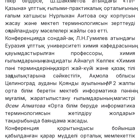
пікір білдірсе, Ш.Шаяхметов атындағы «Тіл-
Қазына» ұлттық ғылыми-практикалық орталығының
ғалым хатшысы Нұрлыхан Аитова оқу корпусын
жасау және мектеп терминологиясын зерттеуді
оңтайландыру мәселелері жайлы сөз етті.
Конференцияда сондай-ақ Л.Н.Гумилев атындағы
Еуразия ұлттық университеті химия кафедрасының
қауымдастырылған профессоры, химия
ғылымдарының кандидаты Айнагүл Көлпек «Химия
пәні терминдерінің қазіргі жай-күйі және қазақ тілі
заңдылықтарына сәйкестігі», Ақмола облысы
Целиноград ауданы Қоянды ауылының №2 жалпы
орта білім беретін мектебі информатика пәнінің
мұғалімі, жаратылыстану ғылымдарының магистрі
Әсем Алматова
«Орта білім беруде информатика
терминологиясын жетілдіру жолдары»
тақырыбында баяндама жасады.
Конференция қорытындысы бойынша
қабылданған қарар мүдделі орталық мемлекеттік