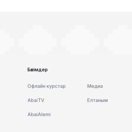
Бөлімдер
Офлайн курстар
Медиа
AbaiTV
Елтаным
AbaiAlemi