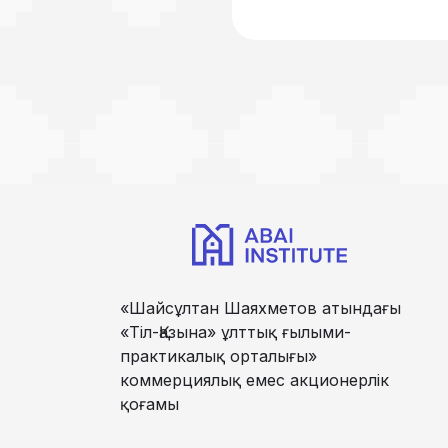
«Шайсұлтан Шаяхметов атындағы
«Тіл-Қазына» ұлттық ғылыми-
практикалық орталығы»
коммерциялық емес акционерлік
қоғамы