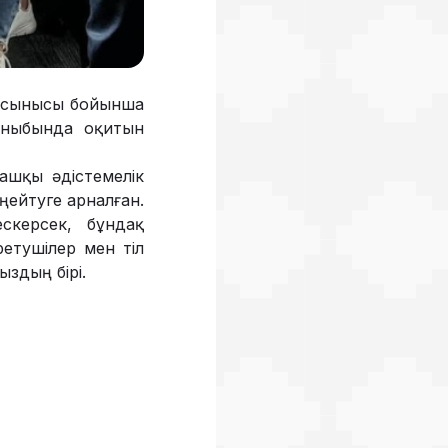
 ұсынысы бойынша
сыныбында оқитын
ғашқы әдістемелік
ңейтуге арналған.
скерсек, бұндақ
ретушілер мен тіл
здың бірі.