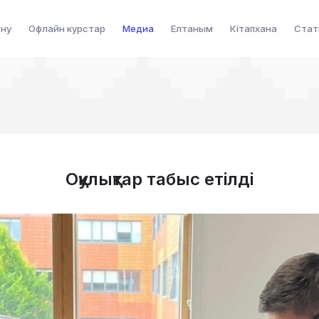
ену
Офлайн курстар
Медиа
Елтаным
Кітапхана
Стат
Оқулықтар табыс етілді