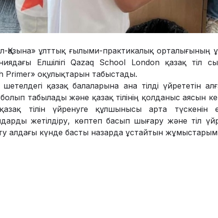
л-Қазына» ұлттық ғылыми-практикалық орталығының
ниядағы Елшілігі Qazaq School London қазақ тіл 
h Primer» оқулықтарын табыстады.
 шетелдегі қазақ балаларына ана тілді үйрететін ал
 болып табылады және қазақ тілінің қолданыс аясын ке
 қазақ тілін үйренуге құлшынысы арта түскенін е
лдарды жетілдіру, көптеп басып шығару және тіл үй
ту алдағы күнде басты назарда ұстайтын жұмыстарымы