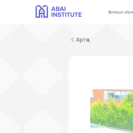
Қазақша үйр
Артқа