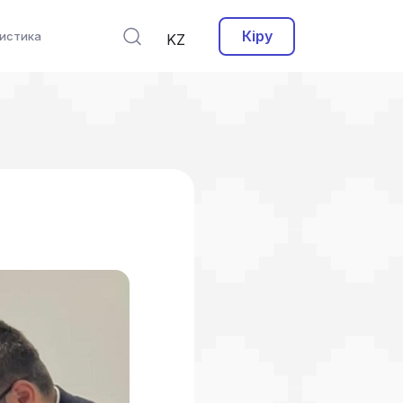
Кіру
истика
KZ