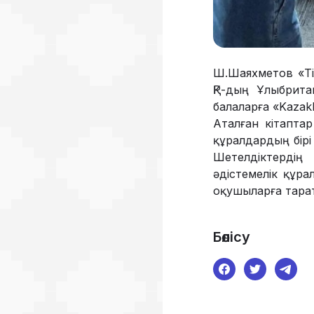
Ш.Шаяхметов «Ті
ҚР-дың Ұлыбрита
балаларға «Kazak
Аталған кітаптар
құралдардың бірі
Шетелдіктердің
әдістемелік құра
оқушыларға тара
Бөлісу