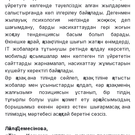
үйретуге келгенде тәуелсіздік алған жылдармен
салыстырғанда көп ілгерілеу байқалады. Дегенмен
жылауық психология негізінде жоқ-жоқ деп
шағымдану, барды насихаттаудан гөрі жоғын
жоқтау тенденциясы басым болып барады.
Өкінішке қарай, қазақ тілінде шығып жатқан өнімдерді,
IT жобаларға тұтынушы ретінде қолдау көрсетіп,
мобильді қосымшалар мен көптеген тіл үйрететін
сайттарды жарнамалап, насихаттау жұмыстарын
күшейту керектігі байқалады.
Әр қазақ ана тілінде сөйлеп, қазақ тіліне қатысты
жобалар мен ұсыныстарды қолдап, «әр қазақ менің
жалғызым» позициясын ұстанып, бір тілдің
тұғырлы болуы үшін қызмет ету әрқайсымыздың
борышымыз екенін әркез естен шығармасақ, ана
тіліміздің мәртебесі асқақтай беретіні сөзсіз.
Ләйлә Демесінова,