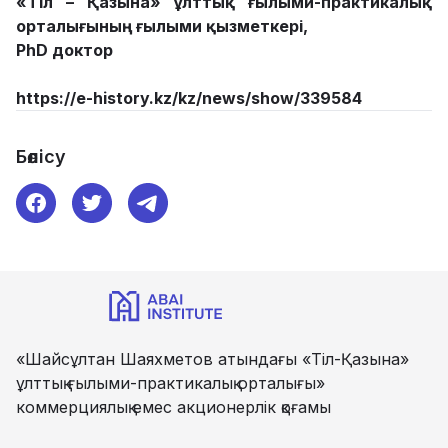
«Тіл – Қазына» ұлттық ғылыми-практикалық
орталығының ғылыми қызметкері,
PhD доктор
https://e-history.kz/kz/news/show/339584
Бөлісу
«Шайсұлтан Шаяхметов атындағы «Тіл-Қазына»
ұлттық ғылыми-практикалық орталығы»
коммерциялық емес акционерлік қоғамы