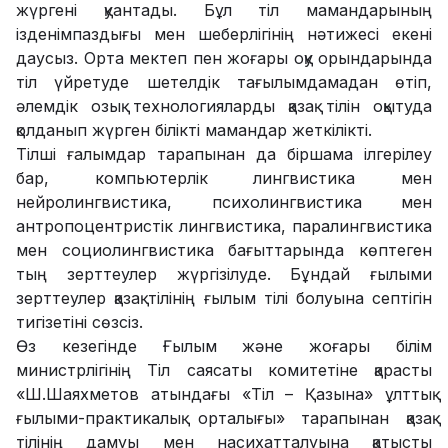
жүргені қуантады. Бұл тіл мамандарының
ізденімпаздығы мен шеберлігінің нәтижесі екені
даусыз. Орта мектеп пен жоғары оқу орындарында
тіл үйретуде шетелдік тағылымдамадан өтіп,
әлемдік озық технологияларды қазақ тілін оқытуда
қолданып жүрген білікті мамандар жеткілікті.
Тілші ғалымдар тарапынан да біршама ілгерілеу
бар, компьютерлік лингвистика мен
нейролингвистика, психолингвистика мен
антропоцентристік лингвистика, паралингвистика
мен социолингвистика бағыттарында көптеген
тың зерттеулер жүргізілуде. Бұндай ғылыми
зерттеулер қазақ тілінің ғылым тілі болуына септігін
тигізетіні сөзсіз.
Өз кезегінде Ғылым және жоғары білім
министрлігінің Тіл саясаты комитетіне қарасты
«Ш.Шаяхметов атындағы «Тіл – Қазына» ұлттық
ғылыми-практикалық орталығы» тарапынан қазақ
тілінің дамуы мен насихатталуына қатысты