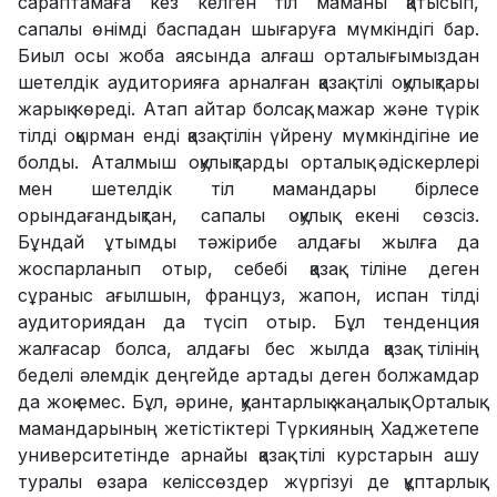
сараптамаға кез келген тіл маманы қатысып,
сапалы өнімді баспадан шығаруға мүмкіндігі бар.
Биыл осы жоба аясында алғаш орталығымыздан
шетелдік аудиторияға арналған қазақ тілі оқулықтары
жарық көреді. Атап айтар болсақ, мажар және түрік
тілді оқырман енді қазақ тілін үйрену мүмкіндігіне ие
болды. Аталмыш оқулықтарды орталық әдіскерлері
мен шетелдік тіл мамандары бірлесе
орындағандықтан, сапалы оқулық екені сөзсіз.
Бұндай ұтымды тәжірибе алдағы жылға да
жоспарланып отыр, себебі қазақ тіліне деген
сұраныс ағылшын, француз, жапон, испан тілді
аудиториядан да түсіп отыр. Бұл тенденция
жалғасар болса, алдағы бес жылда қазақ тілінің
беделі әлемдік деңгейде артады деген болжамдар
да жоқ емес. Бұл, әрине, қуантарлық жаңалық. Орталық
мамандарының жетістіктері Түркияның Хаджетепе
университетінде арнайы қазақ тілі курстарын ашу
туралы өзара келіссөздер жүргізуі де құптарлық