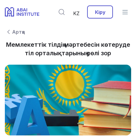
Кіру
KZ
Артқа
Мемлекеттік тілдің мәртебесін көтеруде
тіл орталықтарының рөлі зор