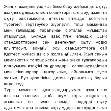
Жалпы қазақ тілін үздіксіз білім беру жүйесінде оқыту,
қазақ тілі оқулықтары мен сөздіктерін шығару, қазақ тілін
оқыту әдістемесіне қатысты елімізде көптеген
түбегейлі зерттеулер жүргізіліп, тілші мамандар
мен ғалымдар тарапынан бірталай жұмыстар
атқарылуда. Бүгінде қазақ тілін әлемдік CEFR
стандарттарына сай деңгейлеп оқыту үрдісі
қалыптасып, арнайы осы стандарттарға сай
Қазтест жүйесі де бір жолға қойылған. Жыл сайын
мемлекеттік тапсырыспен және жеке тұлғалардың
қолдауымен қазақ тілі оқу құралдары, салалық сөздіктер
мен тілашарлар шығарылып, айналымға түсіп
жатыр. Бұл қазақ тіліне деген сұраныстың барын
көрсетеді.
Түрлі мемлекет қаржыландыруымен қазақ тіліне
қатысты ғылыми жоба жұмыстары атқарылып,
ағылшын тілі сияқты әлемдік тілдерді оқыту
әдістемесі ана тілімізді оқыту үдерісінде қолданылып