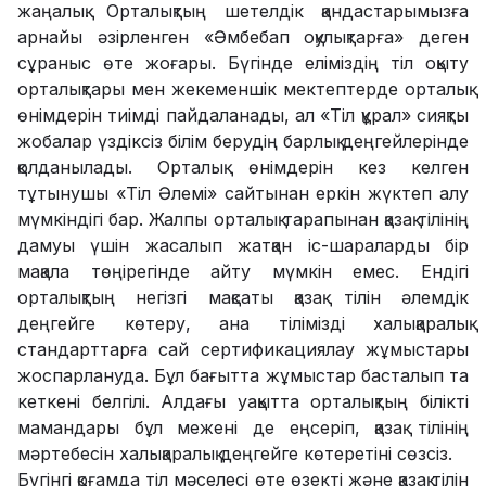
жаңалық. Орталықтың шетелдік қандастарымызға
арнайы әзірленген «Әмбебап оқулықтарға» деген
сұраныс өте жоғары. Бүгінде еліміздің тіл оқыту
орталықтары мен жекеменшік мектептерде орталық
өнімдерін тиімді пайдаланады, ал «Тіл құрал» сияқты
жобалар үздіксіз білім берудің барлық деңгейлерінде
қолданылады. Орталық өнімдерін кез келген
тұтынушы «Тіл Әлемі» сайтынан еркін жүктеп алу
мүмкіндігі бар. Жалпы орталық тарапынан қазақ тілінің
дамуы үшін жасалып жатқан іс-шараларды бір
мақала төңірегінде айту мүмкін емес. Ендігі
орталықтың негізгі мақсаты қазақ тілін әлемдік
деңгейге көтеру, ана тілімізді халықаралық
стандарттарға сай сертификациялау жұмыстары
жоспарлануда. Бұл бағытта жұмыстар басталып та
кеткені белгілі. Алдағы уақытта орталықтың білікті
мамандары бұл межені де еңсеріп, қазақ тілінің
мәртебесін халықаралық деңгейге көтеретіні сөзсіз.
Бүгінгі қоғамда тіл мәселесі өте өзекті және қазақ тілін