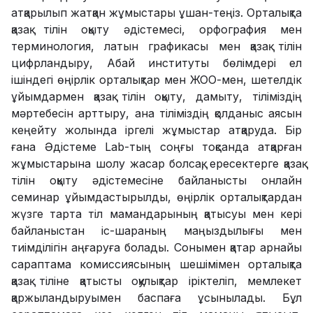
атқарылып жатқан жұмыстары ұшан-теңіз. Орталықта
қазақ тілін оқыту әдістемесі, орфография мен
терминология, латын графикасы мен қазақ тілін
цифрландыру, Абай институты бөлімдері ел
ішіндегі өңірлік орталықтар мен ЖОО-мен, шетелдік
ұйымдармен қазақ тілін оқыту, дамыту, тіліміздің
мәртебесін арттыру, ана тіліміздің қолданыс аясын
кеңейту жолында іргелі жұмыстар атқаруда. Бір
ғана Әдістеме Lab-тың соңғы тоқсанда атқарған
жұмыстарына шолу жасар болсақ, ересектерге қазақ
тілін оқыту әдістемесіне байланысты онлайн
семинар ұйымдастырылды, өңірлік орталықтардан
жүзге тарта тіл мамандарының қатысуы мен кері
байланыстан іс-шараның маңыздылығы мен
тиімділігін аңғаруға болады. Сонымен қатар арнайы
сараптама комиссиясының шешімімен орталықта
қазақ тіліне қатысты оқулықтар іріктеліп, мемлекет
қаржыландыруымен баспаға ұсынылады. Бұл