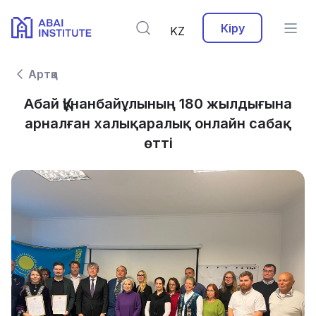
Кіру
KZ
Артқа
Абай Құнанбайұлының 180 жылдығына
арналған халықаралық онлайн сабақ
өтті