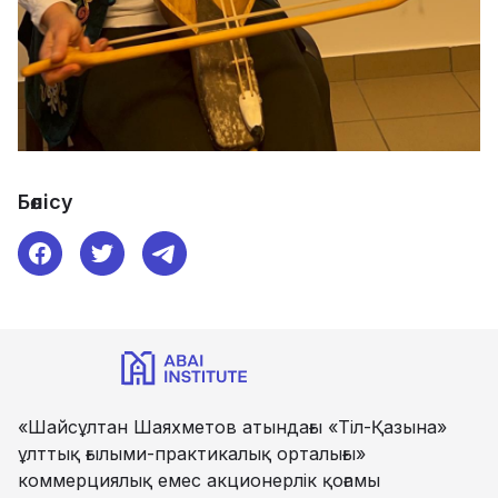
Бөлісу
«Шайсұлтан Шаяхметов атындағы «Тіл-Қазына»
ұлттық ғылыми-практикалық орталығы»
коммерциялық емес акционерлік қоғамы