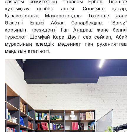
саясаты комитетінің төрағасы Ербол Тілешов
құттықтау сөзбен ашты. Сонымен қатар,
Қазақстанның Мажарстандағы Төтенше және
Өкілетті Елшісі Абзал Сапарбекұлы, “Barsz”
қорының президенті Гал Андраш және белгілі
түрколог Шомфай Қара Дәуіт сөз сөйлеп, Абай
мұрасының әлемдік мәдениет пен руханияттағы
маңызын атап өтті.