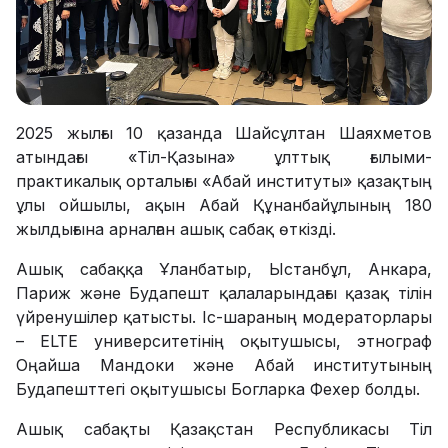
2025 жылғы 10 қазанда Шайсұлтан Шаяхметов
атындағы «Тіл-Қазына» ұлттық ғылыми-
практикалық орталығы «Абай институты» қазақтың
ұлы ойшылы, ақын Абай Құнанбайұлының 180
жылдығына арналған ашық сабақ өткізді.
Ашық сабаққа Ұланбатыр, Ыстанбұл, Анкара,
Париж және Будапешт қалаларындағы қазақ тілін
үйренушілер қатысты. Іс-шараның модераторлары
– ELTE университетінің оқытушысы, этнограф
Оңайша Мандоки және Абай институтының
Будапешттегі оқытушысы Богларка Фехер болды.
Ашық сабақты Қазақстан Республикасы Тіл