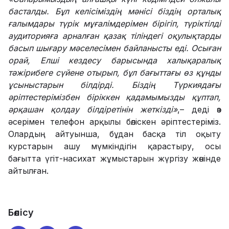
басталды. Бұл келісіміздің мәнісі біздің орталық
ғалымдары түрік мұғалімдерімен бірігіп, түріктілді
аудиторияға арналған қазақ тіліндегі оқулықтарды
басып шығару мәселесімен байланысты еді. Осыған
орай, Елші кездесу барысында халықаралық
тәжірибеге сүйене отырып, бұл бағыттағы өз құнды
ұсыныстарын білдірді. Біздің Түркиядағы
әріптестерімізбен біріккен қадамымызды құптап,
әрқашан қолдау білдіретінін жеткізді»
,– деді өз
әсерімен телефон арқылы бөліскен әріптестеріміз.
Олардың айтуынша, бұдан басқа тіл оқыту
курстарын ашу мүмкіндігін қарастыру, осы
бағытта үгіт-насихат жұмыстарын жүргізу жөнінде
айтылған.
Бөлісу