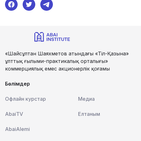
«Шайсұлтан Шаяхметов атындағы «Тіл-Қазына»
ұлттық ғылыми-практикалық орталығы»
коммерциялық емес акционерлік қоғамы
Бөлімдер
Офлайн курстар
Медиа
AbaiTV
Елтаным
AbaiAlemi