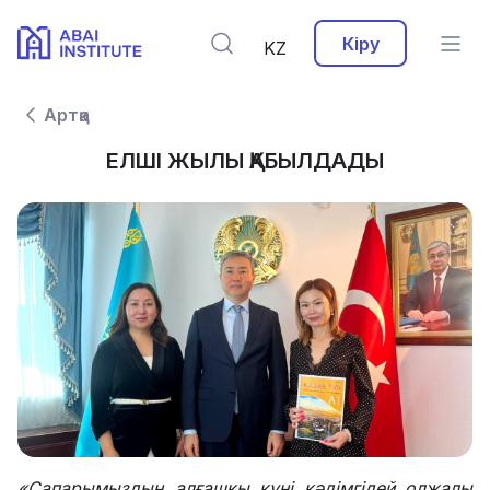
Кіру
KZ
Артқа
ЕЛШІ ЖЫЛЫ ҚАБЫЛДАДЫ
«Сапарымыздың алғашқы күні кәдімгідей олжалы