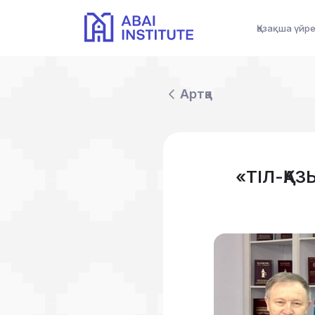
Қазақша үйр
Артқа
«ТІЛ-ҚА