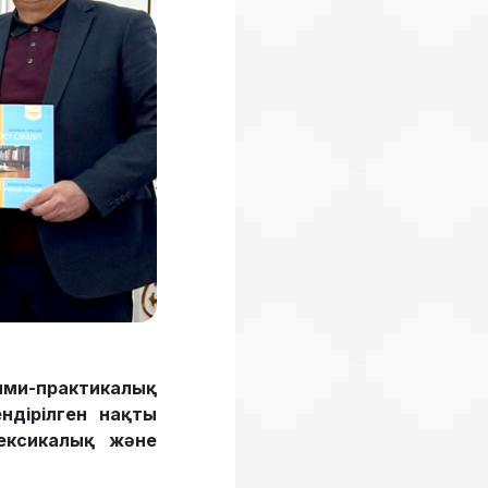
ми-практикалық
ендірілген нақты
лексикалық және