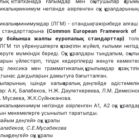
ялық кітапханада ғалымдар мен оқытушылар қауым
икалық минимум негізінде әзірленген оқу құралдарын
икалық минимумдар (ЛГМ)
­
- отандық тәжірибеде алға
R стандарттарына
(Common European Framework of 
ру бойынша жалпы еуропалық стандарттар)
толы
 ЛГМ тіл үйренушілерге қазақ тілін жүйелі, ғылыми негіз
еруге мүмкіндік береді. Оқу құралдары тыңдалым, оқы
ын үйлестіріп, тілдік кедергілерді жеңуге көмекте
ді лексика мен грамматикалық құрылымдар қазақ тілі
-қатынас дағдыларын дамытуға бағытталған.
ларының ішінде халықаралық деңгейде әдістемелі
р: А.Қ. Балабеков, Н.Ж. Дәулеткереева, Л.М. Демесінов
А. Мұсаева, Ж.К.Сүйінжанова.
алық минимум негізінде әзірленген А1, А2 оқу құралдары 
атын мекемелерге ұсынылып таратылды.
рапайым деңгей» оқу құралы
Балабеков, С.Е.Мұсабекова
алық деңгей» оқу құралы