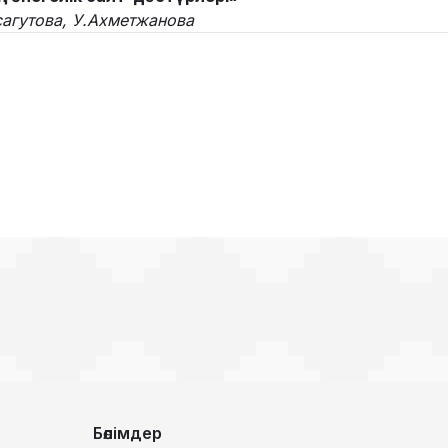
агутова, У.Ахметжанова
Бөлімдер