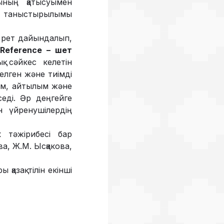
ының қатысуымен
ың таныстырылымы
ш рет дайындалып,
Reference – шет
қ сәйкес келетін
делген және тиімді
лым, айтылым және
седі. Әр деңгейге
н үйренушілердің
к тәжірибесі бар
а, Ж.М. Ысқакова,
қазақ тілін екінші