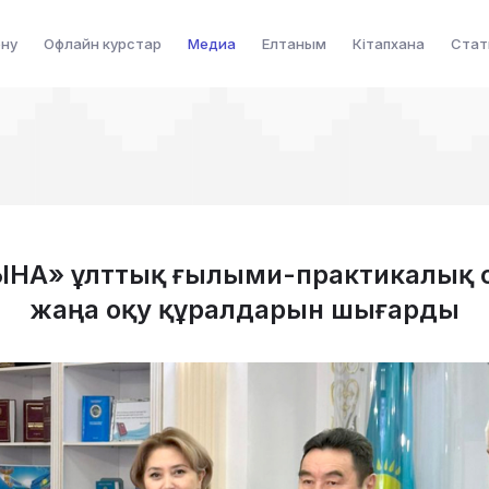
ену
Офлайн курстар
Медиа
Елтаным
Кітапхана
Стат
ЗЫНА» ұлттық ғылыми-практикалық 
жаңа оқу құралдарын шығарды