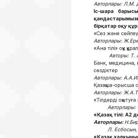
Авторлары: Л.М. 
Іс-шара барысы
қандастарымызғ
бірқатар оқу құ
«Сөз және сөйлеу 
Авторлары:
Ж.Ере
«Ана тілі» оқу құра
Авторы:
Т.
Банк, медицина, 
сөздіктер
Авторлары:
А.А.И
Қазақша-орысша оқ
Авторлары:
Ж.
А
.
Т
«Тілдерді оқытуғ
Авторлары:
«Қазақ тілі: А2 д
Авторлары:
Н.Би
Л. Есбосын
«Қазақ халқының