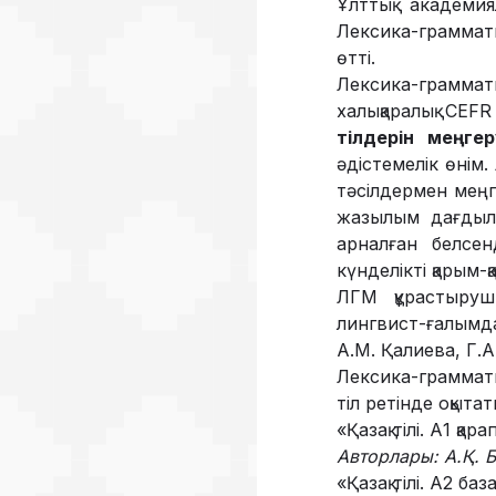
Ұлттық академи
Лексика-граммат
өтті.
Лексика-граммат
халықаралық CEF
тілдерін меңге
әдістемелік өнім.
тәсілдермен меңг
жазылым дағдылар
арналған белсен
күнделікті қарым
ЛГМ құрастырушы
лингвист-ғалымда
А.М. Қалиева, Г.
Лексика-грамматик
тіл ретінде оқыт
«Қазақ тілі. А1 қа
Авторлары: А.Қ. 
«Қазақ тілі. А2 баз