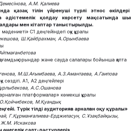
Демесінова, А.М. Қалиева
нда қазақ тілін үйренуші түрлі этнос өкілдер
а әдістемелік қолдау көрсету мақсатында шығ
ралдары мен кітаптар таныстырылды.
мәдениеті» С1 деңгейіндегі оқу құралы
кешова, Ш.Қайбрахман
, А.Орынбаева
лы
 Айтмағанбетова
қоғамдық орындар және сауда салалары бойынша қалта
генова,
М.Ш.Ағымбаева, А.З.Амантаева, А.Гаипова
у сөздігі. А1, А2 деңгейлері
ұ
рлыбекова,
А.С.Ошанова
а арналған платформалар» көмекші құралы
О.Қойчибеков, М.Қуандық
еңгейі. Түрік тілді аудиторияға арналған оқу құралы»
рай, Г.Құрманғалиева-Ерджиласун, С.Ұзақбайқызы,
,
Ж.М. Искаков
а
 өнегелік салт-дәстүрлері»