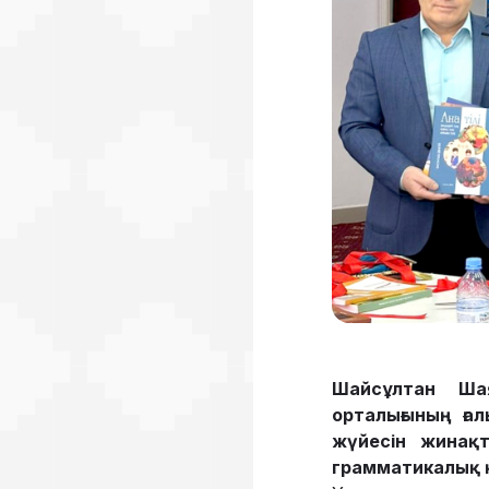
Шайсұлтан Шая
орталығының ғ
жүйесін жинақт
грамматикалық 