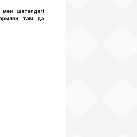
і мен шетелдегі
арылған тағы да