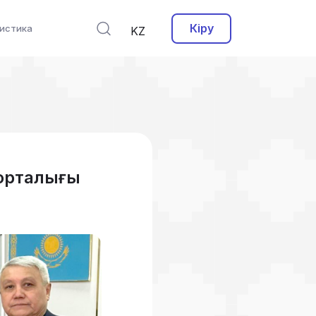
Кіру
истика
KZ
орталығы