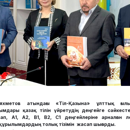
хметов атындағы «Тіл-Қазына» ұлттық ғылы
алымдары
қазақ тілін үйретудің деңгейге сәйкест
ап, А1, А2, В1, В2, С1 деңгейлеріне арналған 
құрылымдардың толық тізімін жасап шығарды.