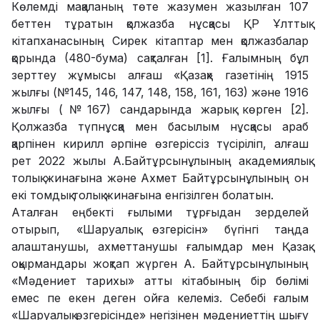
Көлемді мақаланың төте жазумен жазылған 107
беттен тұратын қолжазба нұсқасы ҚР Ұлттық
кітапханасының Сирек кітаптар мен қолжазбалар
қорында (480-бума) сақталған [1]. Ғалымның бұл
зерттеу жұмысы алғаш «Қазақ» газетінің 1915
жылғы (№145, 146, 147, 148, 158, 161, 163) және 1916
жылғы (№167) сандарында жарық көрген [2].
Қолжазба түпнұсқа мен басылым нұсқасы араб
қарпінен кирилл әрпіне өзгеріссіз түсіріліп, алғаш
рет 2022 жылы А.Байтұрсынұлының академиялық
толық жинағына және Ахмет Байтұрсынұлының он
екі томдық толық жинағына енгізілген болатын.
Аталған еңбекті ғылыми тұрғыдан зерделей
отырып, «Шаруалық өзгерісін» бүгінгі таңда
алаштанушы, ахметтанушы ғалымдар мен Қазақ
оқырмандары жоқтап жүрген А. Байтұрсынұлының
«Мәдениет тарихы» атты кітабының бір бөлімі
емес пе екен деген ойға келеміз. Себебі ғалым
«Шаруалық өзгерісінде» негізінен мәдениеттің шығу