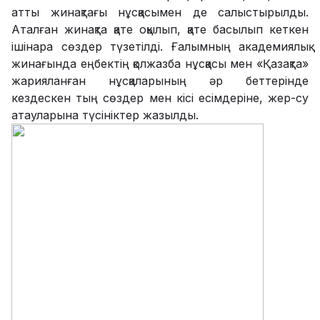
атты жинақтағы нұсқасымен де салыстырылды.
Аталған жинақта қате оқылып, қате басылып кеткен
ішінара сөздер түзетілді. Ғалымның академиялық
жинағында еңбектің қолжазба нұсқасы мен «Қазақта»
жарияланған нұсқаларының әр беттерінде
кездескен тың сөздер мен кісі есімдеріне, жер-су
атауларына түсініктер жазылды.