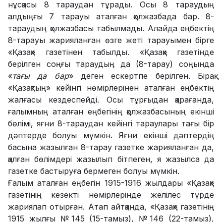
нұсқасы 8 тараудан тұрады. Осы 8 тараудың
алдыңғы 7 тарауы аталған қолжазбада бар. 8-
тараудың қолжазбасы табылмады. Алайда еңбектің
8-тарауы жарияланған өзге жеті тарауымен бірге
«Қазақ» газетінен табылды. «Қазақ» газетінде
берілген соңғы тараудың да (8-тарау) соңында
«
тағы да бар
» деген ескертпе берілген. Бірақ
«Қазақтың» кейінгі нөмірлерінен аталған еңбектің
жалғасы кездеспейді. Осы тұрғыдан қарағанда,
ғалымның аталған еңбегінің қолжазбасының екінші
бөлімі, яғни 8-тараудан кейінгі тараулары тағы бір
дәптерде болуы мүмкін. Яғни екінші дәптердің
басына жазылған 8-тарау газетке жарияланған да,
қалған бөлімдері жазылып бітпеген, я жазылса да
газетке бастыруға бермеген болуы мүмкін.
Ғалым аталған еңбегін 1915-1916 жылдары «Қазақ»
газетінің кезекті нөмірлерінде желілес түрде
жариялап отырған. Атап айтқанда, «Қазақ» газетінің
1915 жылғы №145 (15-тамыз), №146 (22-тамыз),