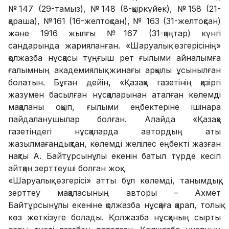
№147 (29-тамыз), №148 (8-қыркүйек), №158 (21-
қараша), №161 (16-желтоқсан), № 163 (31-желтоқсан)
және 1916 жылғы №167 (31-қаңтар) күнгі
сандарында жарияланған. «Шаруалық өзгерісінің»
қолжазба нұсқасы тұңғыш рет ғылыми айналымға
ғалымның академиялық жинағы арқылы ұсынылған
болатын. Бұған дейін, «Қазақ» газетінің қазіргі
жазумен басылған нұсқаларынан аталған көлемді
мақаланы оқып, ғылыми еңбектеріне ішінара
пайдаланушылар болған. Алайда «Қазақ»
газетіндегі нұсқаларда автордың аты
жазылмағандықтан, көлемді желілес еңбекті жазған
нақты А. Байтұрсынұлы екенін батыл түрде кесіп
айтқан зерттеуші болған жоқ.
«Шаруалық өзгерісі» атты бұл көлемді, танымдық,
зерттеу мақаласының авторы – Ахмет
Байтұрсынұлы екеніне қолжазба нұсқаға қарап, толық
көз жеткізуге болады. Қолжазба нұсқаның сырты