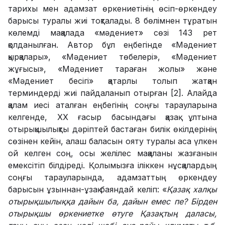
тарихы мен адамзат өркениетінің өсіп-өркендеу
барысы туралы жиі тоқталады. 8 бөлімнен тұратын
көлемді мақалада «мәдениет» сөзі 143 рет
қолданылған. Автор бұл еңбегінде «Мәдениет
қырқалары», «Мәдениет төбелері», «Мәдениет
жұғысы», «Мәдениет тараған жолы» және
«Мәдениет бесігі» қатарлы толып жатқан
терминдерді жиі пайдаланып отырған [2]. Алайда
қалам иесі аталған еңбегінің соңғы тарауларына
келгенде, ХХ ғасыр басындағы қазақ ұлтына
отырықшылықты дәріптей бастаған билік өкілдерінің
сөзінен кейін, алаш баласын ояту туралы аса үлкен
ой келген соң, осы желілес мақаланы жазғанын
емексітіп білдіреді. Қолымызға іліккен нұсқалардың
соңғы тарауларында, адамзаттың өркендеу
барысын ұзыннан-ұзақ баяндай келіп: «
Қазақ халқы
отырықшылыққа дайын ба, дайын емес пе? Бірден
отырықшы өркениетке өтуге Қазақтың даласы,