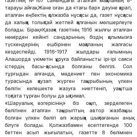
газетінің №167 санындағы аталған мақаланың 8-
тарауы айғақ. Және оған да «тағы бар» деуіне қарап,
аталған еңбектің қолжазба нұсқасы да, газет нұсқасы
да халыққа толықтай жетпей қалғанын мөлшерлеуге
болады. Бірақ «Қазақ» газетінің 1916 жылғы аталған
нөмірден кейінгі сандарының біздің қолымызға
түскендерінің ешбірінен мақаланың жалғасы
кездеспейді. 1916-1917 жылдары ғалымның
Алашорда үкіметін құруға байланысты ірі-ірі саяси
істердің басы-қасында болғаны белгілі. Сол
тұрғыдан алғанда, мәдениет пен экономика
турасында қаузап жүрген тақырыбының үлкен
бөлігін келешекте жазуға ниеттеніп, уақытша
тоқтата тұрған болуы да ықтимал.
«Шаруалық өзгерісінің» біз оқып, зерделеген
бөлігінен аталған тақырыптың автор жазбақшы
болған үлкен бөлігі әлі жарыққа шықпағанын анық
білуге болады. Қолжазбамен есептегенде 100
беттен асып жығылатын, газетте 8 бөлімнен