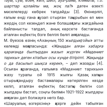
тауы, суы, өзен, көлі, шөбі, ауа-райы, климаты, т.б.
шарттар қолайлы ма, жоқ па?
» деген өзекті
мәселелерді көбірек талдайды [3]. Өкінерлігі,
ғалым енді ғана қаузап отырған тақырыбын ел мен
жердің сол кезеңдегі және болашақтағы жағдайына
байланысты талдап, анық көрсете бастағанда
аталған еңбектің бізге белгілі бөлігі аяқталады.
М. Әуезов өзінің «Ахаңның 150 жылдық тойы» атты
көлемді мақаласында:
«Жаңадан алған хабарға
қарағанда былтырдан жазып жүрген «Мәдениет
тарихы» деген кітабын осы күнде бітіріпті. Жақында
о да басылып шық­са керек
», – деп жазады [4].
Осыған қарағанда, ғалымға «Мәдениет тарихын»
жазу туралы ой 1915 жылғы Қазақ халқын
отырықтандыру бастамалары көтерілген кезде
келіп, аталған еңбектің бастапқы бөлігін сол
жылдары бастап, соңғы бөлімін 1921-1922 жылдары
аяқтаған деп болжауға негіз бар.
«Шаруалық өзгерісінің» қазірге дейін табылған