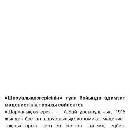
«Шаруалық өзгерісінің» тұла бойында адамзат
мәдениетінің тарихы сөйленген
«Шаруалық өзгерісі» – А.Байтұрсынұлының 1915
жылдан бастап шаруашылық, экономика, мәдениет
тақырыптарын зерттеп жазған көлемді еңбегі.