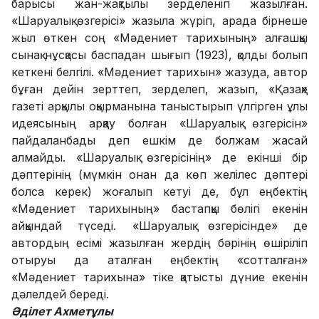
барысы жан-жақтылы зерделеніп жазылған.
«Шаруалық өзгерісі» жазыла жүріп, арада бірнеше
жыл өткен соң «Мәдениет тарихының» алғашқы
сынақ нұсқасы баспадан шығып (1923), қолды болып
кеткені белгілі. «Мәдениет тарихын» жазуда, автор
бұған дейін зерттеп, зерделеп, жазып, «Қазақ»
газеті арқылы оқырманына таныстырып үлгірген ұлы
идеясының арқау болған «Шаруалық өзгерісін»
пайдаланбады деп ешкім де болжам жасай
алмайды. «Шаруалық өзгерісінің» де екінші бір
дәптерінің (мүмкін онан да көп желілес дәптері
болса керек) жоғалып кетуі де, бұл еңбектің
«Мәдениет тарихының» бастапқы бөлігі екенін
айқындай түседі. «Шаруалық өзгерісінде» де
автордың есімі жазылған жердің бәрінің өшіріліп
отыруы да аталған еңбектің «сотталған»
«Мәдениет тарихына» тіке қатысты дүние екенін
дәлелдей береді.
Әділет Ахметұлы