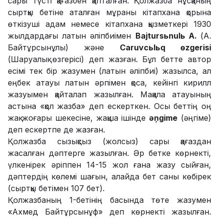
сары түсті қағазбен қапталған. Қолжазба нұсқаның
сыртқы бетіне аталған мұраны кітапхана қорына
өткізуші адам немесе кітапхана қызметкері 1930
жылдардағы латын әліпбиімен
Bajtursьnulь A.
(А.
Байтұрсынұлы) және
Caruvcьlьq өzgerisi
(Шаруалық өзгерісі) деп жазған. Бұл бетте автор
есімі тек бір жазумен (латын әліпбиі) жазылса, ал
еңбек атауы латын әрпімен қоса, кейінгі кирилл
жазуымен қайталап жазылған. Мақала атауының
астына «қол жазба» деп ескерткен. Осы беттің оң
жақ жоғары шекесіне, жақша ішінде
әņgime
(әңгіме)
деп ескертпе де жазған.
Қолжазба сызықсыз (жолсыз) сары қағаздан
жасалған дәптерге жазылған. Әр бетке көрнекті,
үлкенірек әріппен 14-15 жол ғана жазу сыйған,
дәптердің көлемі шағын, алайда бет саны көбірек
(сыртқы бетімен 107 бет).
Қолжазбаның 1-бетінің басында төте жазумен
«Ахмед Байтұрсынұф» деп көрнекті жазылған.