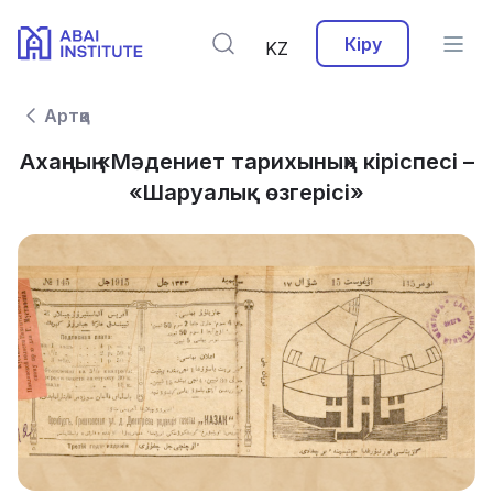
Кіру
KZ
Артқа
Ахаңның «Мәдениет тарихының» кіріспесі –
«Шаруалық өзгерісі»