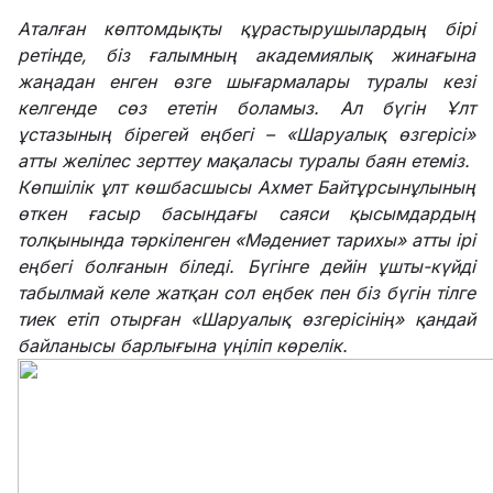
Аталған көптомдықты құрастырушылардың бірі
ретінде, біз ғалымның академиялық жинағына
жаңадан енген өзге шығармалары туралы кезі
келгенде сөз ететін боламыз. Ал бүгін Ұлт
ұстазының бірегей еңбегі – «Шаруалық өзгерісі»
атты желілес зерттеу мақаласы туралы баян етеміз.
Көпшілік ұлт көшбасшысы Ахмет Байтұрсынұлының
өткен ғасыр басындағы саяси қысымдардың
толқынында тәркіленген «Мәдениет тарихы» атты ірі
еңбегі болғанын біледі. Бүгінге дейін ұшты-күйді
табылмай келе жатқан сол еңбек пен біз бүгін тілге
тиек етіп отырған «Шаруалық өзгерісінің» қандай
байланысы барлығына үңіліп көрелік.