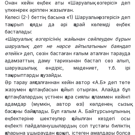
Онан кейін еңбек аты «Шаруалық өзгерісі» деп
үлкенірек әріппен жазылған.
Келесі (2-) беттің басына «1) Шаруалық өзгерісі» деп
тақырып қояды да әрі қарай көлемді еңбек
басталады:
«Шаруалық өзгерісінің жайынан сөйлеуден бұрын
шаруалық деп не нәрсе айтылатынын баяндап
өтейік»
деп, сөзін бастаған ғалым аталған тарауда
адамзаттың даму тарихынан бастап сөз алып,
шаруашылық, өндіріс, мәдениет, т.б. ірі
тақырыптарды қаузайды.
Әр тарау аяқталғаннан кейін автор «А.Б» деп төте
жазумен қолтаңбасын қойып отырған. Алайда бұл
қолтаңбалардың үстінен қара сиялы қаламмен кейінгі
адамдар (мүмкін, автор өзі) көлденең сызық
басқаны байқалады. Бұл ғалым А. Байтұрсынұлының
еңбектеріне шектеулер қойылған кездегі осы
еңбекті пайдаланушылардың сол тұстағы биліктің
қаһарына ұшыраудан қорқып, істеген амалдары болса