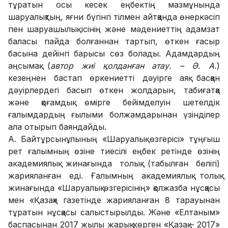
тұратын осы кесек еңбектің мазмұнында
шаруалықтың, яғни бүгінгі тілмен айтқанда өнеркәсіп
пен шаруашылық ісінің және мәдениеттің адамзат
баласы пайда болғаннан тартып, өткен ғасыр
басына дейінгі барысы сөз болады. Адамдардың
аңсымақ (
автор жиі қолданған атау. – Ә. А.
)
кезеңнен бастап өркениетті дәуірге аяқ басқан
дәуірлердегі басып өткен жолдарын, табиғатқа
және қоғамдық өмірге бейімделуін шетелдік
ғалымдардың ғылыми болжамдарынан үзінділер
ала отырып баяндайды.
А. Байтұрсынұлының «Шаруалық өзгерісі» тұңғыш
рет ғалымның өзіне тиесілі еңбек ретінде өзінің
академиялық жинағында толық (табылған бөлігі)
жарияланған еді. Ғалымның академиялық толық
жинағында «Шаруалық өзгерісінің» қолжазба нұсқасы
мен «Қазақ» газетінде жарияланған 8 тарауынан
тұратын нұсқасы салыстырылды. Және «Елтаным»
баспасынан 2017 жылы жарық көрген «Қазақ – 2017»