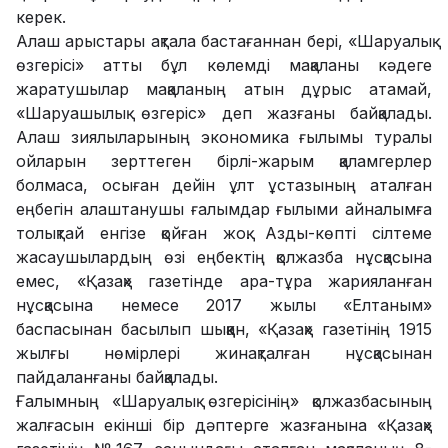
керек.
Алаш арыстары ақтала бастағаннан бері, «Шаруалық
өзгерісі» атты бұл көлемді мақаланы кәдеге
жаратушылар мақаланың атын дұрыс атамай,
«Шаруашылық өзгеріс» деп жазғаны байқалады.
Алаш зиялыларының экономика ғылымы туралы
ойларын зерттеген бірлі-жарым қаламгерлер
болмаса, осыған дейін ұлт ұстазының аталған
еңбегін алаштанушы ғалымдар ғылыми айналымға
толықтай енгізе қойған жоқ. Азды-көпті сілтеме
жасаушылардың өзі еңбектің қолжазба нұсқасына
емес, «Қазақ» газетінде ара-тұра жарияланған
нұсқасына немесе 2017 жылы «Елтаным»
баспасынан басылып шыққан, «Қазақ» газетінің 1915
жылғы нөмірлері жинақталған нұсқасынан
пайдаланғаны байқалады.
Ғалымның «Шаруалық өзгерісінің» қолжазбасының
жалғасын екінші бір дәптерге жазғанына «Қазақ»