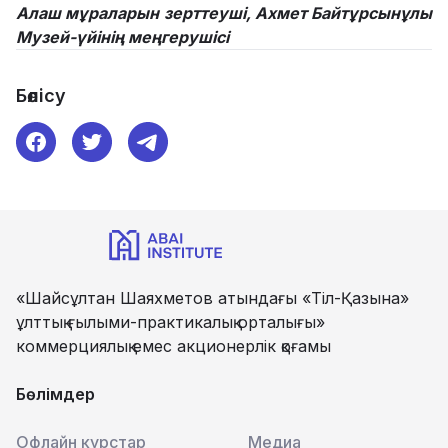
Алаш мұраларын зерттеуші, Ахмет Байтұрсынұлы
Музей-үйінің меңгерушісі
Бөлісу
«Шайсұлтан Шаяхметов атындағы «Тіл-Қазына»
ұлттық ғылыми-практикалық орталығы»
коммерциялық емес акционерлік қоғамы
Бөлімдер
Офлайн курстар
Медиа