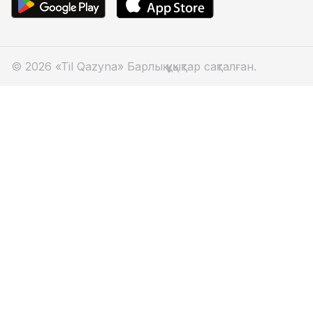
© 2026 «Til Qazyna» Барлық құқықтар сақталған.