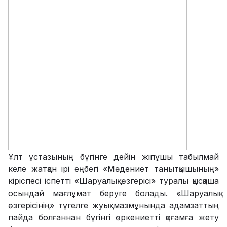
Ұлт ұстазының бүгінге дейін жіпұшы табылмай
келе жатқан ірі еңбегі «Мәдениет танытқышының»
кіріспесі іспетті «Шаруалық өзгерісі» туралы қысқаша
осындай мағлұмат беруге болады. «Шаруалық
өзгерісінің» түгелге жуық мазмұнында адамзаттың
пайда болғаннан бүгінгі өркениетті қоғамға жету