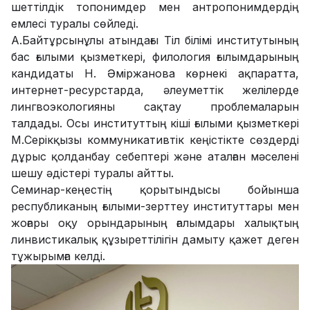
шеттілдік топонимдер мен антропонимдердің
емлесі туралы сөйледі.
А.Байтұрсынұлы атындағы Тіл білімі институтының
бас ғылыми қызметкері, филология ғылымдарының
кандидаты Н. Әміржанова көрнекі ақпаратта,
интернет-ресурстарда, әлеуметтік желілерде
лингвоэкологияны сақтау проблемаларын
талдады. Осы институттың кіші ғылыми қызметкері
М.Серікқызы коммуникативтік кеңістікте сөздерді
дұрыс қолданбау себептері және аталған мәселені
шешу әдістері туралы айтты.
Семинар-кеңестің қорытындысы бойынша
республиканың ғылыми-зерттеу институттары мен
жоғары оқу орындарының ғалымдары халықтың
линвистикалық құзыреттілігін дамыту қажет деген
тұжырымға келді.