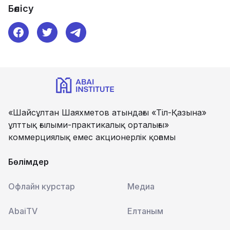
Бөлісу
«Шайсұлтан Шаяхметов атындағы «Тіл-Қазына»
ұлттық ғылыми-практикалық орталығы»
коммерциялық емес акционерлік қоғамы
Бөлімдер
Офлайн курстар
Медиа
AbaiTV
Елтаным