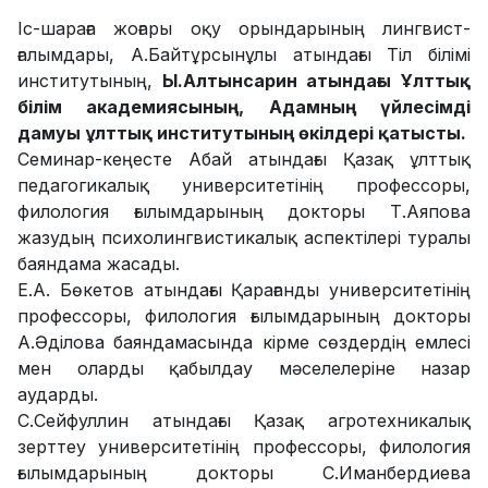
Іс-шараға жоғары оқу орындарының лингвист-
ғалымдары, А.Байтұрсынұлы атындағы Тіл білімі
институтының,
Ы.Алтынсарин атындағы Ұлттық
білім академиясының,
Адамның үйлесімді
дамуы ұлттық институтының өкілдері қатысты.
Семинар-кеңесте Абай атындағы Қазақ ұлттық
педагогикалық университетінің профессоры,
филология ғылымдарының докторы Т.Аяпова
жазудың психолингвистикалық аспектілері туралы
баяндама жасады.
Е.А. Бөкетов атындағы Қарағанды университетінің
профессоры, филология ғылымдарының докторы
А.Әділова баяндамасында кірме сөздердің емлесі
мен оларды қабылдау мәселелеріне назар
аударды.
С.Сейфуллин атындағы Қазақ агротехникалық
зерттеу университетінің профессоры, филология
ғылымдарының докторы С.Иманбердиева