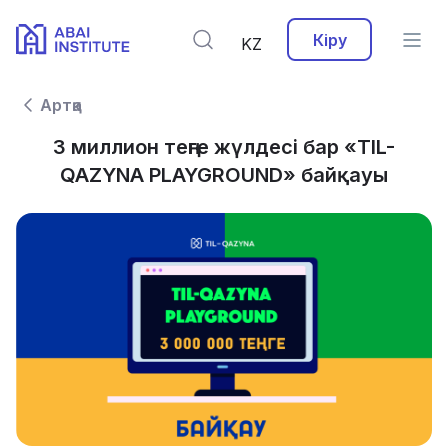
Кіру
KZ
Артқа
3 миллион теңге жүлдесі бар «TIL-
QAZYNA PLAYGROUND» байқауы