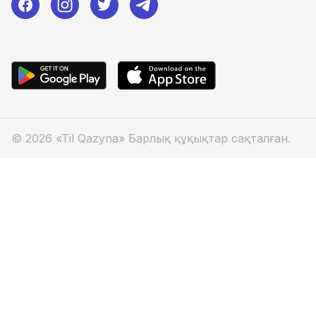
© 2026 «Til Qazyna» Барлық құқықтар сақталған.