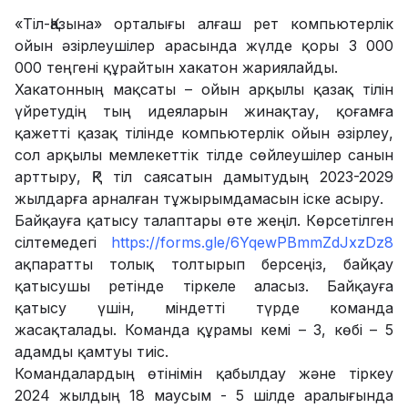
«Тіл-Қазына» орталығы алғаш рет компьютерлік
ойын әзірлеушілер арасында жүлде қоры 3 000
000 теңгені құрайтын хакатон жариялайды.
Хакатонның мақсаты – ойын арқылы қазақ тілін
үйретудің тың идеяларын жинақтау, қоғамға
қажетті қазақ тілінде компьютерлік ойын әзірлеу,
сол арқылы мемлекеттік тілде сөйлеушілер санын
арттыру, ҚР тіл саясатын дамытудың 2023-2029
жылдарға арналған тұжырымдамасын іске асыру.
Байқауға қатысу талаптары өте жеңіл. Көрсетілген
сілтемедегі
https://forms.gle/6YqewPBmmZdJxzDz8
ақпаратты
толық толтырып берсеңіз, байқау
қатысушы ретінде тіркеле аласыз. Байқауға
қатысу үшін, міндетті түрде команда
жасақталады. Команда құрамы кемі – 3, көбі – 5
адамды қамтуы тиіс.
Командалардың өтінімін қабылдау және тіркеу
2024 жылдың 18 маусым - 5 шілде аралығында