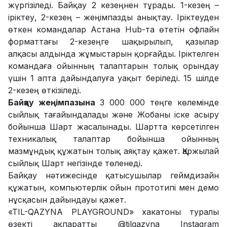
жүргізіледі. Байқау 2 кезеңнен тұрады. 1-кезең –
іріктеу, 2-кезең – жеңімпазды анықтау. Іріктеуден
өткен командалар Астана Hub-та өтетін офлайн
форматтағы 2-кезеңге шақырылып, қазылар
алқасы алдында жұмыстарын қорғайды. Іріктелген
командаға ойынның талаптарын толық орындау
үшін 1 апта дайындалуға уақыт беріледі. 15 шілде
2-кезең өткізіледі.
Байқау жеңімпазына
3 000 000 теңге көлемінде
сыйлық тағайындалады және Жобаны іске асыру
бойынша Шарт жасалынады. Шартта көрсетілген
техникалық талаптар бойынша ойынның
мазмұндық құжатын толық аяқтау қажет. Қаржылай
сыйлық Шарт негізінде төленеді.
Байқау нәтижесінде қатысушылар геймдизайн
құжатын, компьютерлік ойын прототипі мен демо
нұсқасын дайындауы қажет.
«TIL-QAZYNA PLAYGROUND» хакатоны туралы
өзекті ақпаратты @tilqazyna Іnstagram