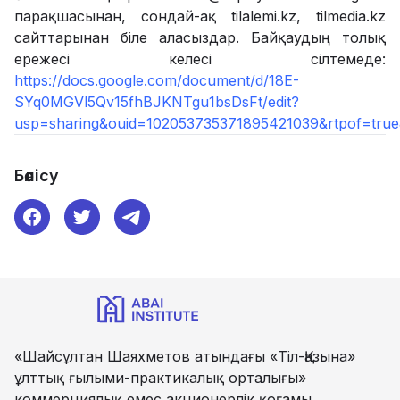
парақшасынан, сондай-ақ tilalemi.kz, tilmedia.kz
сайттарынан біле аласыздар. Байқаудың толық
ережесі келесі сілтемеде:
https://docs.google.com/document/d/18E-
SYq0MGVl5Qv15fhBJKNTgu1bsDsFt/edit?
usp=sharing&ouid=102053735371895421039&rtpof=true
Бөлісу
«Шайсұлтан Шаяхметов атындағы «Тіл-Қазына»
ұлттық ғылыми-практикалық орталығы»
коммерциялық емес акционерлік қоғамы