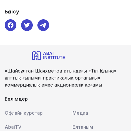
Бөлісу
«Шайсұлтан Шаяхметов атындағы «Тіл-Қазына»
ұлттық ғылыми-практикалық орталығы»
коммерциялық емес акционерлік қоғамы
Бөлімдер
Офлайн курстар
Медиа
AbaiTV
Елтаным