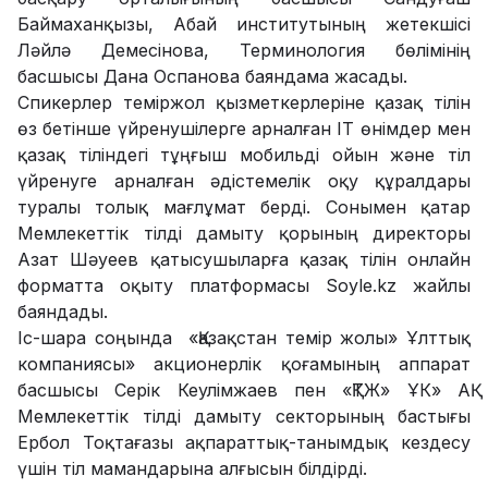
Баймаханқызы, Абай институтының жетекшісі
Ләйлә Демесінова, Терминология бөлімінің
басшысы Дана Оспанова баяндама жасады.
Спикерлер теміржол қызметкерлеріне қазақ тілін
өз бетінше үйренушілерге арналған IT өнімдер мен
қазақ тіліндегі тұңғыш мобильді ойын және тіл
үйренуге арналған әдістемелік оқу құралдары
туралы толық мағлұмат берді. Сонымен қатар
Мемлекеттік тілді дамыту қорының директоры
Азат Шәуеев қатысушыларға қазақ тілін онлайн
форматта оқыту платформасы Soуle.kz жайлы
баяндады.
Іс-шара соңында «Қазақстан темір жолы» Ұлттық
компаниясы» акционерлік қоғамының аппарат
басшысы Серік Кеулімжаев пен «ҚТЖ» ҰК» АҚ
Мемлекеттік тілді дамыту секторының бастығы
Ербол Тоқтағазы ақпараттық-танымдық кездесу
үшін тіл мамандарына алғысын білдірді.