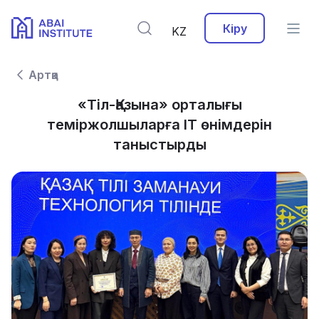
Кіру
KZ
Артқа
«Тіл-Қазына» орталығы
теміржолшыларға ІТ өнімдерін
таныстырды