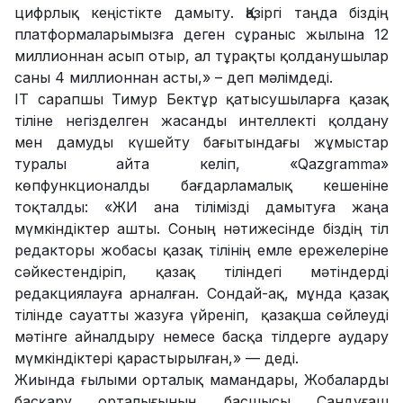
цифрлық кеңістікте дамыту. Қазіргі таңда біздің
платформаларымызға деген сұраныс жылына 12
миллионнан асып отыр, ал тұрақты қолданушылар
саны 4 миллионнан асты,» – деп мәлімдеді.
ІТ сарапшы Тимур Бектұр қатысушыларға қазақ
тіліне негізделген жасанды интеллекті қолдану
мен дамуды күшейту бағытындағы жұмыстар
туралы айта келіп, «Qazgramma»
көпфункционалды бағдарламалық кешеніне
тоқталды: «ЖИ ана тілімізді дамытуға жаңа
мүмкіндіктер ашты. Соның нәтижесінде біздің тіл
редакторы жобасы қазақ тілінің емле ережелеріне
сәйкестендіріп, қазақ тіліндегі мәтіндерді
редакциялауға арналған. Сондай-ақ, мұнда қазақ
тілінде сауатты жазуға үйреніп, қазақша сөйлеуді
мəтінге айналдыру немесе басқа тілдерге аудару
мүмкіндіктері қарастырылған,» — деді.
Жиында ғылыми орталық мамандары, Жобаларды
басқару орталығының басшысы Сандуғаш