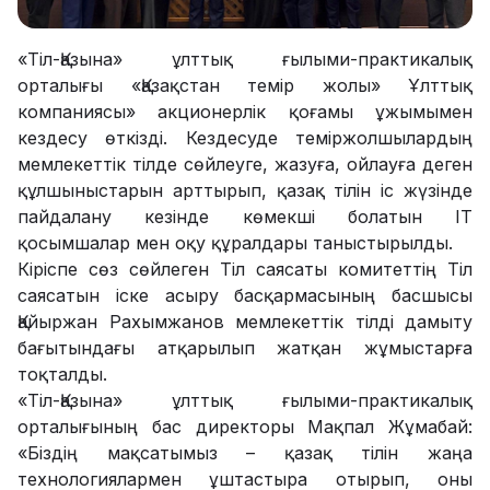
«Тіл-Қазына» ұлттық ғылыми-практикалық
орталығы «Қазақстан темір жолы» Ұлттық
компаниясы» акционерлік қоғамы ұжымымен
кездесу өткізді. Кездесуде теміржолшылардың
мемлекеттік тілде сөйлеуге, жазуға, ойлауға деген
құлшыныстарын арттырып, қазақ тілін іс жүзінде
пайдалану кезінде көмекші болатын ІТ
қосымшалар мен оқу құралдары таныстырылды.
Кіріспе сөз сөйлеген Тіл саясаты комитеттің Тіл
саясатын іске асыру басқармасының басшысы
Қайыржан Рахымжанов мемлекеттік тілді дамыту
бағытындағы атқарылып жатқан жұмыстарға
тоқталды.
«Тіл-Қазына» ұлттық ғылыми-практикалық
орталығының бас директоры Мақпал Жұмабай:
«Біздің мақсатымыз – қазақ тілін жаңа
технологиялармен ұштастыра отырып, оны