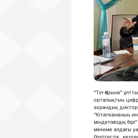
“Тіл-Қазына” ұл
орталықтың цифр
экрандық диктор
“Кітапхананың инк
міндетіміздің бір
мекеме алдағы уа
Әріптестік кезд