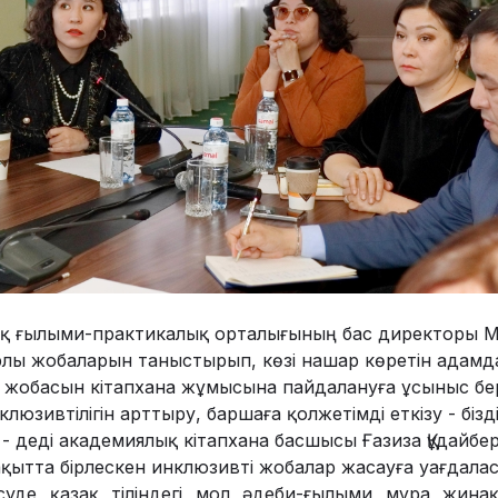
ттық ғылыми-практикалық орталығының бас директоры 
лы жобаларын таныстырып, көзі нашар көретін адамд
 жобасын кітапхана жұмысына пайдалануға ұсыныс бер
люзивтілігін арттыру, баршаға қолжетімді еткізу - бізд
і” - деді академиялық кітапхана басшысы Ғазиза Құдайбе
қытта бірлескен инклюзивті жобалар жасауға уағдалас
есуде қазақ тіліндегі мол әдеби-ғылыми мұра жинақ