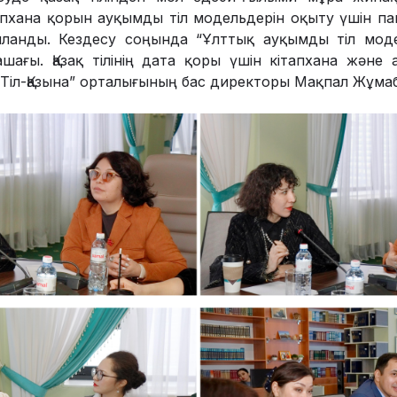
апхана қорын ауқымды тіл модельдерін оқыту үшін п
ланды. Кездесу соңында “Ұлттық ауқымды тіл моде
лашағы. Қазақ тілінің дата қоры үшін кітапхана және
“Тіл-Қазына” орталығының бас директоры Мақпал Жұма