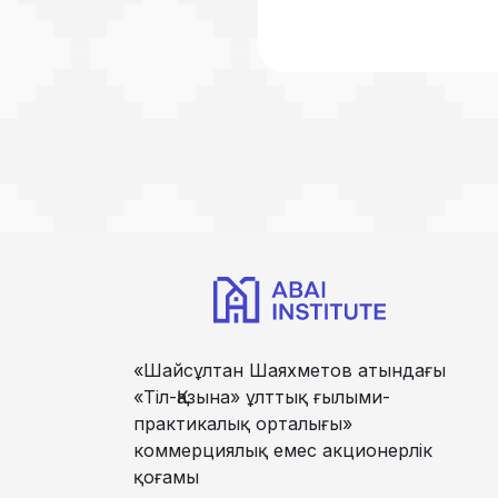
«Шайсұлтан Шаяхметов атындағы
«Тіл-Қазына» ұлттық ғылыми-
практикалық орталығы»
коммерциялық емес акционерлік
қоғамы