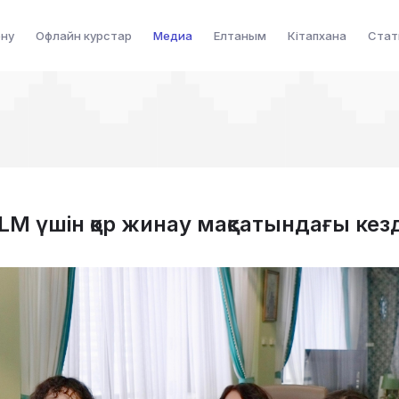
ену
Офлайн курстар
Медиа
Елтаным
Кітапхана
Стат
LLM үшін қор жинау мақсатындағы кезд