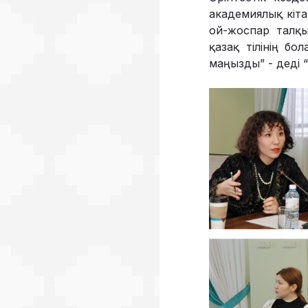
академиялық кіт
ой-жоспар талқы
қазақ тілінің бо
маңызды” - деді 