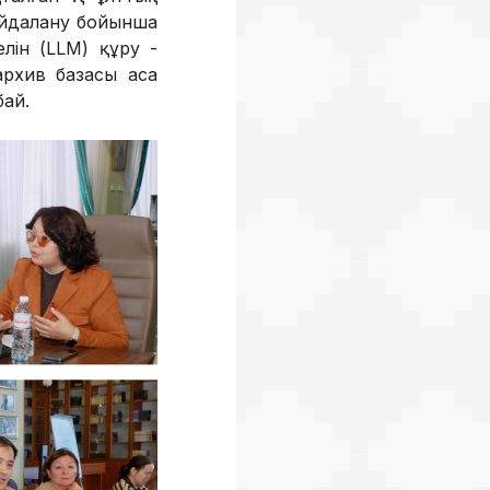
айдалану бойынша
лін (LLM) құру -
 архив базасы аса
бай.