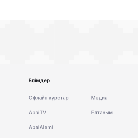
Бөлімдер
Офлайн курстар
Медиа
AbaiTV
Елтаным
AbaiAlemi