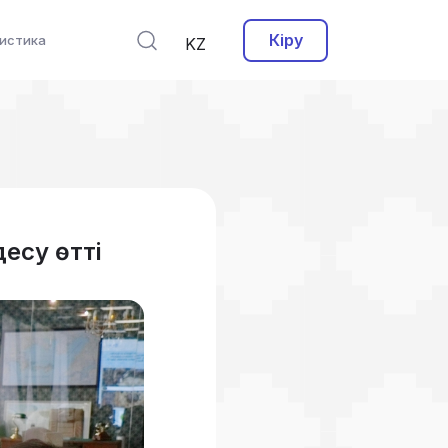
Кіру
истика
KZ
есу өтті