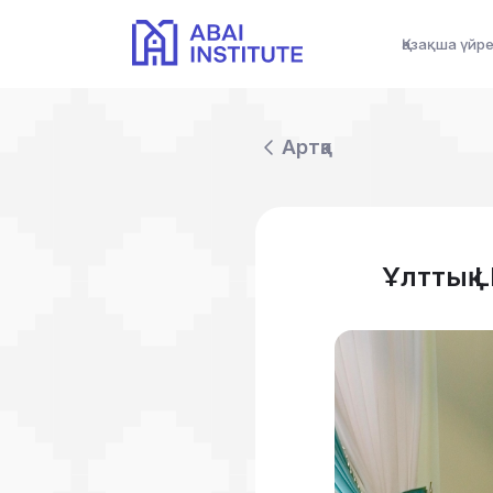
Қазақша үйр
Артқа
Ұлттық 