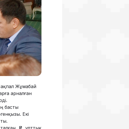
Мақпал Жұмабай
арға арналған
ді.
ің басты
ргенқызы. Екі
ты.
талған ҚР ұлттық