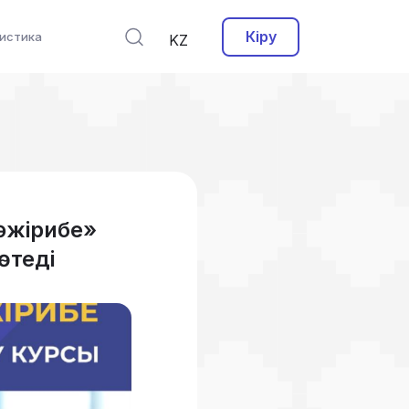
Кіру
истика
KZ
тәжірибе»
өтеді