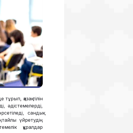
тұрып, қазақ тілін
і, әдістемелерді,
сетіледі, сандық
оңтайлы үйретудің
темелік құралдар