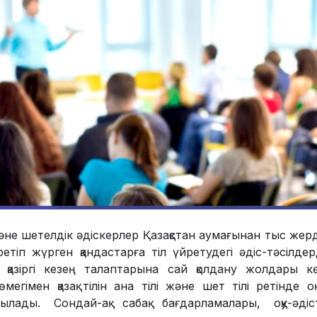
не шетелдік әдіскерлер Қазақстан аумағынан тыс жерде 
етіп жүрген қандастарға тіл үйретудегі әдіс-тәсілдерд
 қазіргі кезең талаптарына сай қолдану жолдары көр
мегімен қазақ тілін ана тілі және шет тілі ретінде 
ылады. Сондай-ақ сабақ бағдарламалары, оқу-әдіс