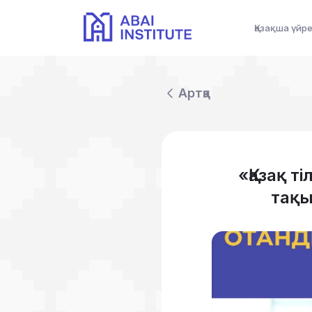
Қазақша үйр
Артқа
«Қазақ т
тақы