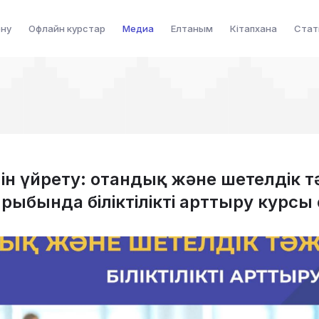
ену
Офлайн курстар
Медиа
Елтаным
Кітапхана
Стат
ілін үйрету: отандық және шетелдік 
рыбында біліктілікті арттыру курсы 