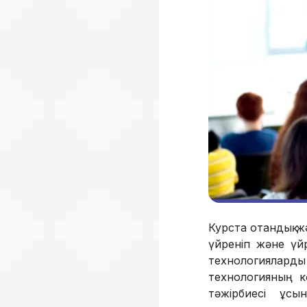
Курста отандық жә
үйреніп және үйр
технологияларды
технологияның кө
тәжірбиесі ұсын