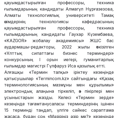
қауымдастырылған профессоры, техника
ғылымдарының кандидаты Алмагүл Нұрғазезова
,
Алматы технологиялық университеті Тамақ
өнімдерінің технологиясы кафедрасының
қауымдастырылған профессоры, техника
ғылымдарының кандидаты Гаухар Күзембаева,
«KAZGOR» жобалау академиясы» ЖШС бас
аудармашы-редакторы, 2022 жылы өткізілген
«Ұлттық сипаттағы бизнес терминдері»
конкурсының І орын иегері, гуманитарлық
ғылымдар магистрі Гүлфаруз Иса қазылық етті.
Алғашқы «Термин талқы» іріктеу кезеңінде
қатысушылар «Теrmincоm.kz» сайтындағы «Қазақ
терминологиясының мазмұны мен құрылымы»
электрондық алаңына тіркеліп, өз пікірлері мен
ұсыныстарын жазды. Келесі «Термин зерде»
кезеңінде
тағамтанусаласы терминдерінің ішінен
15 терминді таңдап, үлгіге сәйкес сараптама
жасаса, бұдан соң «Мәзіріңіз әзір ме?» кезеңінде