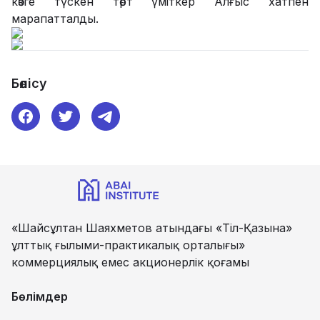
көзге түскен төрт үміткер Алғыс хатпен
марапатталды.
Бөлісу
«Шайсұлтан Шаяхметов атындағы «Тіл-Қазына»
ұлттық ғылыми-практикалық орталығы»
коммерциялық емес акционерлік қоғамы
Бөлімдер