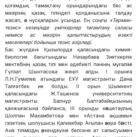
қоғамдық тамақтану орындарындағы бес ас
мәзірінің қазақ тіліндегі қолданысына талдау
жасап, өз нұсқаларын ұсынды. Ең соңғы
«Термин-
тезис» кезеңінде үміткерлер тағамтану саласы
немесе ас мәзірін қалыптастырудың өзекті
мәселелері бойынша тезис әзірледі.
Бас жүлдені Қызылорда қаласындағы химия-
биология бағытындағы Назарбаев Зияткерлік
мектебінің қазақ тілі мен әдебиеті пәнінің мұғалімі
Гүлзат Шынтасова жеңіп алды.
І орынға
Л.Н.Гумилев атындағы ЕҰУ магистранты Дана
Талғатбек ие болды.
ІІ орын
Шымкент
қаласындағы
Ж.Тәшенов университетінің
магистранты Балнұр Балтабайқызының
қанжығасына байланса,
ІІІ орынды көкшетаулық
Шолпан Махамбетова мен «Астана ақшамы»
газетінің шолушысы Қалиакбар Ағылан өзара бөлісті.
Ана тіліміздің өркендеуіне белсене ат салысуымен