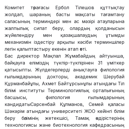
Комитет төрағасы
Ербол Тілешов құттықтау
жолдап, шараның басты мақсаты тағамтану
саласының терминдері мен ас мәзірі атауларына
жалпылық сипат беру, олардың қолданысын
жүйелендіру мен қазақшалаудың ұтымды
механизмін іздестіру арқылы кәсіби терминшілер
легін қалыптастыру екенін атап өтті.
Бас директор
Мақпал Жұмабайдың айтуынша,
байқауға еліміздің түкпір-түкпірінен 31 үміткер
қатысыпты. Жүлдегерлерді анықтауға филология
ғылымдарының докторы, академик Шерубай
Құрманбайұлы, Ахмет Байтұрсынұлы атындағы Тіл
білімі институты Терминологиялық орталығының
басшысы, филология ғылымдарының
кандидатыСәрсенбай Құлманов, Семей қаласы
Шәкәрім атындағы университеті ЖОО кейінгі білім
беру бөлімінің жетекшісі, Тамақ өндірістерінің
технологиясы және биотехнология кафедрасының