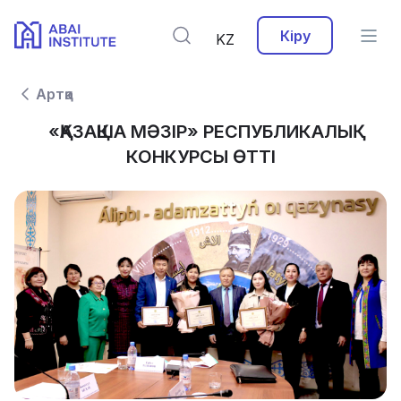
Кіру
KZ
Артқа
«ҚАЗАҚША МӘЗІР» РЕСПУБЛИКАЛЫҚ
КОНКУРСЫ ӨТТІ