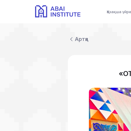
Қазақша үйр
Артқа
«О