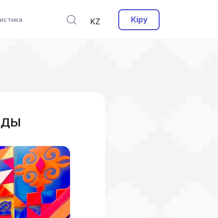
Кіру
истика
KZ
ЛДЫ