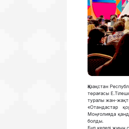
Қазақстан Респуб
төрағасы Е.Тілеш
туралы жан-жақты
«Отандастар қо
Моңғолияда қанда
болды.
Бұл келелі жиын 