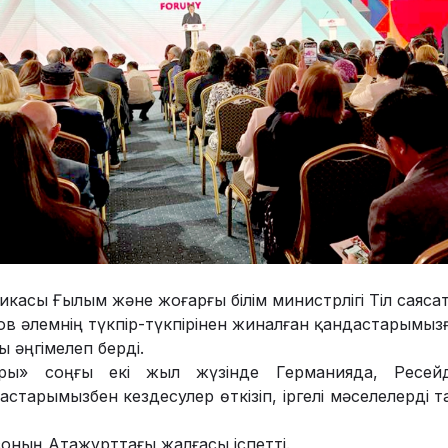
ликасы Ғылым және жоғарғы білім министрлігі Тіл саяса
ов әлемнің түкпір-түкпірінен жиналған қандастарымызға
 әңгімелеп берді.
ры» соңғы екі жыл жүзінде Германияда, Ресейд
старымызбен кездесулер өткізіп, іргелі мәселелерді 
соның Атажұрттағы жалғасы іспетті.