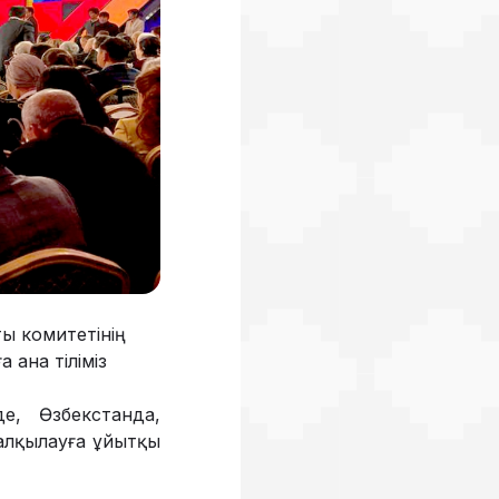
ты комитетінің
 ана тіліміз
е, Өзбекстанда,
талқылауға ұйытқы