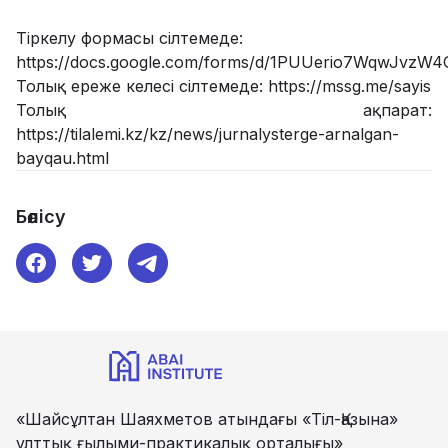
Тіркелу формасы сілтемеде:
https://docs.google.com/forms/d/1PUUerio7WqwJvzW
Толық ереже келесі сілтемеде:
https://mssg.me/sayis
Толық ақпарат:
https://tilalemi.kz/kz/news/jurnalysterge-arnalgan-
bayqau.html
Бөлісу
«Шайсұлтан Шаяхметов атындағы «Тіл-Қазына»
ұлттық ғылыми-практикалық орталығы»