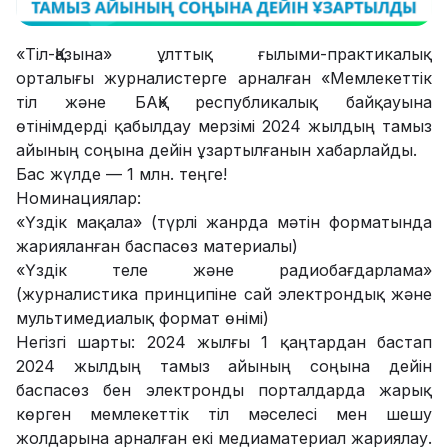
«Тіл-Қазына» ұлттық ғылыми-практикалық
орталығы журналистерге арналған «Мемлекеттік
тіл және БАҚ» республикалық байқауына
өтінімдерді қабылдау мерзімі 2024 жылдың тамыз
айының соңына дейін ұзартылғанын хабарлайды.
Бас жүлде — 1 млн. теңге!
Номинациялар:
«Үздік мақала» (түрлі жанрда мәтін форматында
жарияланған баспасөз материалы)
«Үздік теле және радиобағдарлама»
(журналистика принципіне сай электрондық және
мультимедиалық формат өнімі)
Негізгі шарты: 2024 жылғы 1 қаңтардан бастап
2024 жылдың тамыз айының соңына дейін
баспасөз бен электронды порталдарда жарық
көрген мемлекеттік тіл мәселесі мен шешу
жолдарына арналған екі медиаматериал жариялау.