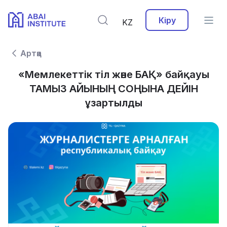
Кіру
KZ
Артқа
«Мемлекеттік тіл және БАҚ» байқауы
ТАМЫЗ АЙЫНЫҢ СОҢЫНА ДЕЙІН
ұзартылды