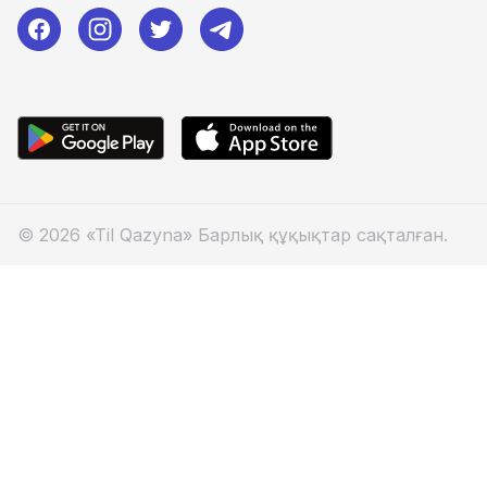
© 2026 «Til Qazyna» Барлық құқықтар сақталған.