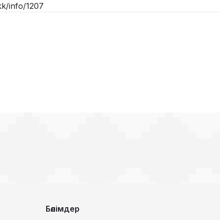
/kk/info/1207
Бөлімдер