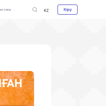
Кіру
истика
KZ
ы