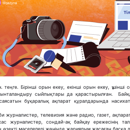
. теңге. Бірінші орын екеу, екінші орын екеу, үшінші
 ынталандыру сыйлықтары да қарастырылған. Байқ
 саясатын бұқаралық ақпарат құралдарында насих
іби журналистер, телевизия және радио, газет, ақпара
жас журналистер, сондай-ақ байқау ережесінің та
ің өзекті мәселелері жөнінде жариялым жасаған басқа