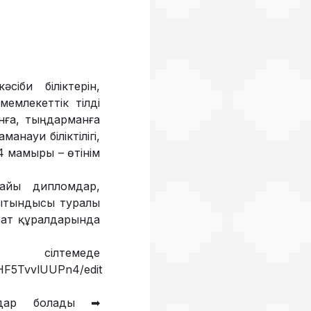
іби біліктерін,
емлекеттік тілді
нға, тыңдарманға
науи біліктілігі,
4 мамыры – өтінім
найы дипломдар,
рытындысы туралы
арат құралдарында
темеде
HF5TvvlUUPn4/edit
здар болады ➡