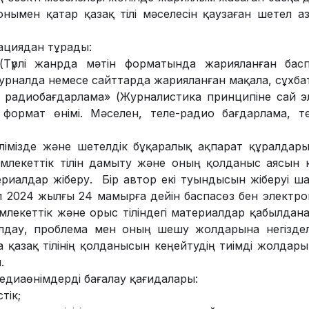
онымен қатар қазақ тілі мәселесін қаузаған шетел а
ациядан тұрады:
(Түрлі жанрда мәтін форматында жарияланған бас
урналда немесе сайттарда жарияланған мақала, сұхбат
е радиобағдарлама» (Журналистика принципіне сай 
формат өнімі. Мәселен, теле-радио бағдарлама, 
лімізде және шетелдік бұқаралық ақпарат құралдар
млекеттік тілін дамыту және оның қолданыс аясын к
риалдар жіберу. Бір автор екі туындысын жіберуі ш
п 2024 жылғы 24 мамырға дейін баспасөз бен электр
млекеттік және орыс тіліндегі материалдар қабылдан
лдау, проблема мен оның шешу жолдарына негіздел
қазақ тілінің қолданысын кеңейтудің тиімді жолдары
.
медиаөнімдерді бағалау қағидалары:
тік;