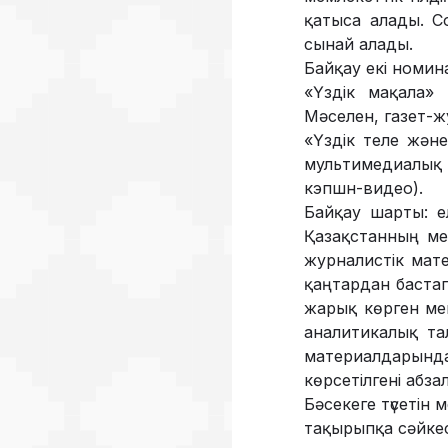
қатыса алады. С
сынай алады.
Байқау екі номин
«Үздік мақала» 
Мәселен, газет-ж
«Үздік теле жән
мультимедиалық 
кэпшн-видео).
Байқау шарты: е
Қазақстанның ме
журналистік мате
қаңтардан баста
жарық көрген ме
аналитикалық та
материалдарында 
көрсетілгені абзал
Бәсекеге түсетін 
тақырыпқа сәйкес