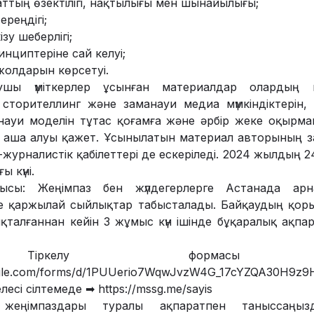
ттың өзектілігі, нақтылығы мен шынайылығы;
ереңдігі;
зу шеберлігі;
нциптеріне сай келуі;
жолдарын көрсетуі.
ушы үміткерлер ұсынған материалдар олардың кәс
сторителлинг және заманауи медиа мүмкіндіктерін, м
ауи моделін тұтас қоғамға және әрбір жеке оқырма
аша алуы қажет. Ұсынылатын материал авторының зама
-журналистік қабілеттері де ескеріледі. 2024 жылдың 2
 күні.
ысы: Жеңімпаз бен жүлдегерлерге Астанада ар
е қаржылай сыйлықтар табысталады. Байқаудың қо
қталғаннан кейін 3 жұмыс күн ішінде бұқаралық ақп
келу формасы сіл
oogle.com/forms/d/1PUUerio7WqwJvzW4G_17cYZQA30H9z9
лесі сілтемеде ➡
https://mssg.me/sayis
жеңімпаздары туралы ақпаратпен таныссаңы