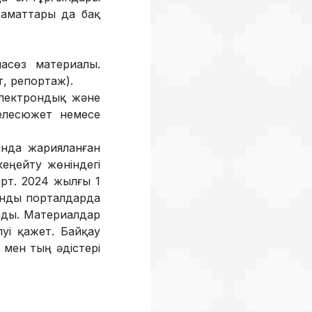
заматтары да бақ
пасөз материалы.
, репортаж).
электрондық және
телесюжет немесе
ында жарияланған
еңейту жөніндегі
арт. 2024 жылғы 1
онды порталдарда
ады. Материалдар
уі қажет. Байқау
 мен тың әдістері