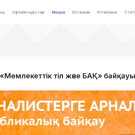
ену
Офлайн курстар
Медиа
Елтаным
Кітапхана
Стат
«Мемлекеттік тіл және БАҚ» байқау