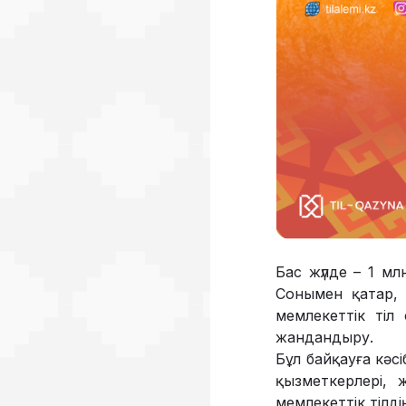
Бас жүлде – 1 млн
Сонымен қатар,
мемлекеттік тіл
жандандыру.
Бұл байқауға кәс
қызметкерлері, 
мемлекеттік тілд