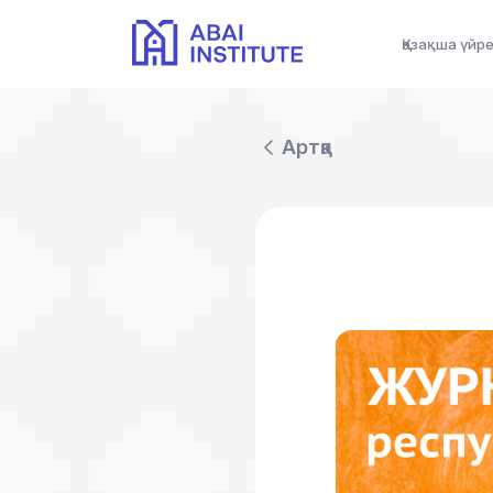
Қазақша үйр
Артқа