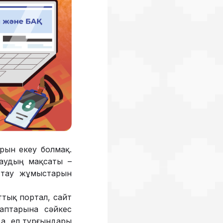
 орын екеу болмақ.
аудың мақсаты –
аттау жұмыстарын
ттық портал, сайт
лаптарына сәйкес
 да ел тұрғындары