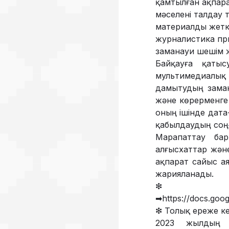
қамтылған ақпара
мәселені талдау т
материалды жеткі
журналистика при
заманауи шешім 
Байқауға қатыс
мультимедиалық 
дамытудың заман
және көрерменге 
оның ішінде дата
қабылдаудың соңғы
Марапаттау бар
алғысхаттар жән
ақпарат сайыс ая
жарияланады.
❇ Тір
➡
https://docs.g
❇ Толық ереже ке
2023 жылдың 