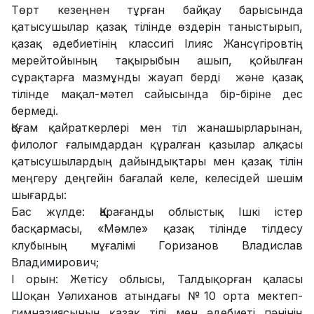
Төрт кезеңнен тұрған байқау барысында
қатысушылар қазақ тілінде өздерін таныстырып,
қазақ әдебиетінің классигі Ілияс Жансүгіровтің
мерейтойының тақырыбын ашып, қойылған
сұрақтарға мазмұнды жауап берді және қазақ
тілінде мақал-мәтел сайысында бір-біріне дес
бермеді.
Қоғам қайраткерлері мен тіл жанашырларынан,
филолог ғалымдардан құралған қазылар алқасы
қатысушылардың дайындықтары мен қазақ тілін
меңгеру деңгейін бағалай келе, келесідей шешім
шығарды:
Бас жүлде: Қарағанды облыстық Ішкі істер
басқармасы, «Мәмле» қазақ тілінде тілдесу
клубының мұғалімі Горизанов Владислав
Владимирович;
І орын: Жетісу облысы, Талдықорған қаласы
Шоқан Уәлиханов атындағы №10 орта мектеп-
гимназиясының қазақ тілі мен әдебиеті пәнінің