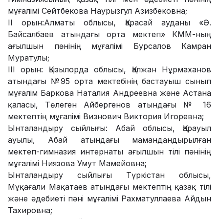
мұғалімі Сейтбекова Наурызгул Азизбековна;
ІІ орын:Алматы облысы, Қарасай ауданы «Ә.
Байсалбаев атындағы орта мектеп» КММ-ның
ағылшын пәнінің мұғалімі Бурсалов Камран
Муратулы;
ІІІ орын: Қызылорда облысы, Қалжан Нұрмаханов
атындағы №95 орта мектебінің бастауыш сынып
мұғалім Баркова Наталия Андреевна және Астана
қаласы, Төлеген Айбергенов атындағы № 16
мектептің мұғалімі Визнович Виктория Игоревна;
Ынталандыру сыйлығы: Абай облысы, Қарауыл
ауылы, Абай атындағы мамандандырылған
мектеп-гимназия интернаты ағылшын тілі пәнінің
мұғалімі Ниязова Умут Мамейовна;
Ынталандыру сыйлығы Түркістан облысы,
Мұқағали Мақатаев атындағы мектептің қазақ тілі
және әдебиеті пәні мұғалімі Рахматуллаева Айдын
Тахировна;