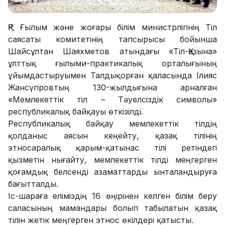
ҚР Ғылым және жоғары білім министрлігінің Тіл
саясаты комитетінің тапсырысы бойынша
Шайсұлтан Шаяхметов атындағы «Тіл-Қазына»
ұлттық ғылыми-практикалық орталығының
ұйымдастыруымен Талдықорған қаласында Ілияс
Жансүгіровтың 130-жылдығына арналған
«Мемлекеттік тіл – Тәуелсіздік символы»
республикалық байқауы өткізілді.
Республикалық байқау мемлекеттік тілдің
қолданыс аясын кеңейту, қазақ тілінің
этносаралық қарым-қатынас тілі ретіндегі
қызметін нығайту, мемлекеттік тілді меңгерген
қоғамдық белсенді азаматтарды ынталандыруға
бағытталды.
Іс-шараға еліміздің 16 өңірінен келген білім беру
саласының мамандары болып табылатын қазақ
тілін жетік меңгерген этнос өкілдері қатысты.