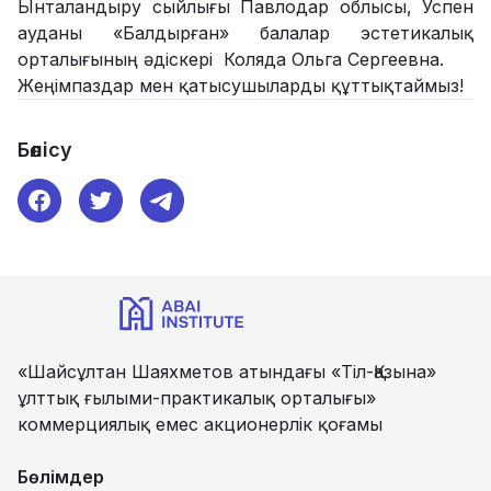
Ынталандыру сыйлығы Павлодар облысы, Успен
ауданы «Балдырған» балалар эстетикалық
орталығының әдіскері Коляда Ольга Сергеевна.
Жеңімпаздар мен қатысушыларды құттықтаймыз!
Бөлісу
«Шайсұлтан Шаяхметов атындағы «Тіл-Қазына»
ұлттық ғылыми-практикалық орталығы»
коммерциялық емес акционерлік қоғамы
Бөлімдер