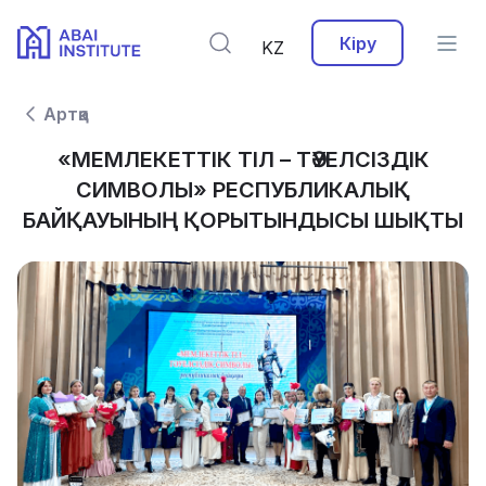
Кіру
KZ
Артқа
«МЕМЛЕКЕТТІК ТІЛ – ТӘУЕЛСІЗДІК
СИМВОЛЫ» РЕСПУБЛИКАЛЫҚ
БАЙҚАУЫНЫҢ ҚОРЫТЫНДЫСЫ ШЫҚТЫ