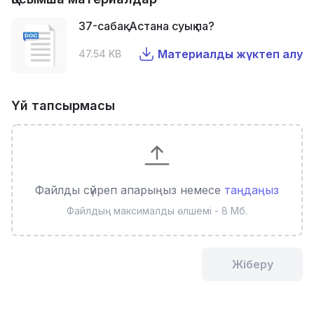
37-сабақ. Астана суық па?
Материалды жүктеп алу
47.54 KB
Үй тапсырмасы
Файлды сүйреп апарыңыз немесе
таңдаңыз
Файлдың максималды өлшемі - 8 Мб.
Жіберу