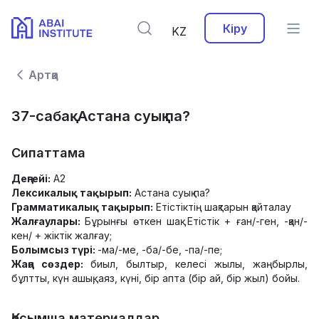
Кіру
KZ
Артқа
37-сабақ. Астана суық па?
Сипаттама
Деңгейі:
А2
Лексикалық тақырып:
Астана суық па?
Грамматикалық тақырып:
Етістіктің шақтарын қайталау
Жалғаулары:
Бұрынғы өткен шақ: Етістік + ған/-ген, -қан/-
кен/ + жіктік жалғау;
Болымсыз түрі:
-ма/-ме, -ба/-бе, -па/-пе;
Жаңа сөздер:
биыл, былтыр, келесі жылы, жаңбырлы,
бұлтты, күн ашық, аяз, күні, бір апта (бір ай, бір жыл) бойы.
Қосымша материалдар