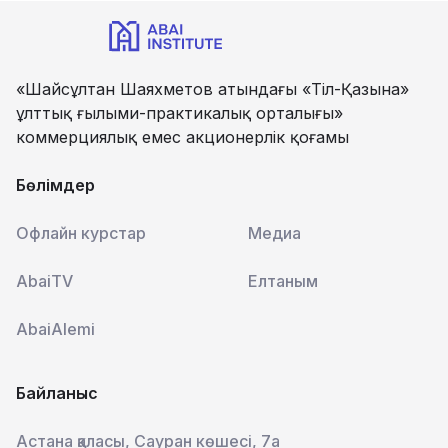
«Шайсұлтан Шаяхметов атындағы «Тіл-Қазына»
ұлттық ғылыми-практикалық орталығы»
коммерциялық емес акционерлік қоғамы
Бөлімдер
Офлайн курстар
Медиа
AbaiTV
Елтаным
AbaiAlemi
Байланыс
Астана қаласы, Сауран көшесі, 7а