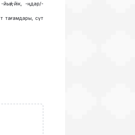
-йық/-йік, -ңдар/-
ет тағамдары, сүт