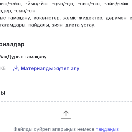
н/-ейін, -йын/-йін, -ңыз/-ңіз, -сын/-сін, -айық/-ейік, 
здер, -сын/-сін
ыс тамақтану, көкөністер, жеміс-жидектер, дәрумен, 
 тағамдары, пайдалы, зиян, диета ұстау.
риалдар
бақ. Дұрыс тамақтану
Материалды жүктеп алу
 KB
сы
Файлды сүйреп апарыңыз немесе
таңдаңыз