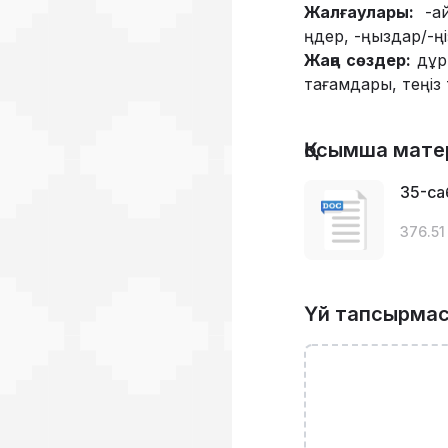
Жалғаулары:
-айы
ңдер, -ңыздар/-ңі
Жаңа сөздер:
дұр
тағамдары, теңіз
Қосымша мате
35-са
376.51
Үй тапсырма