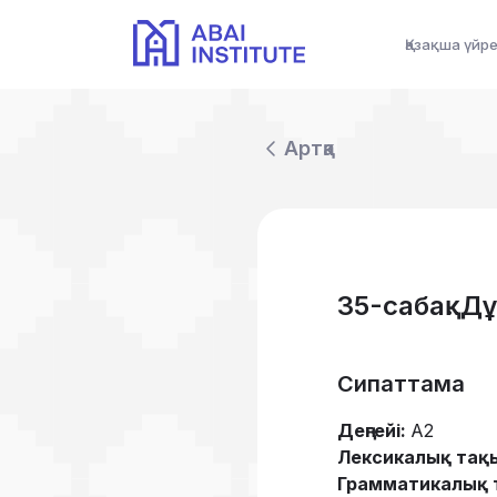
Қазақша үйр
Артқа
35-сабақ. Д
Сипаттама
Деңгейі:
А2
Лексикалық тақ
Грамматикалық 