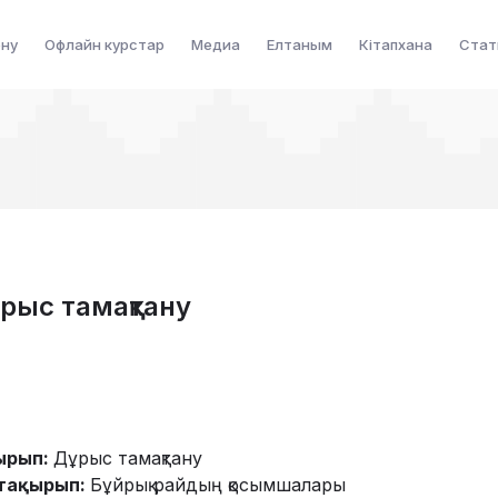
ену
Офлайн курстар
Медиа
Елтаным
Кітапхана
Стат
ұрыс тамақтану
ырып:
Дұрыс тамақтану
тақырып:
Бұйрық райдың қосымшалары