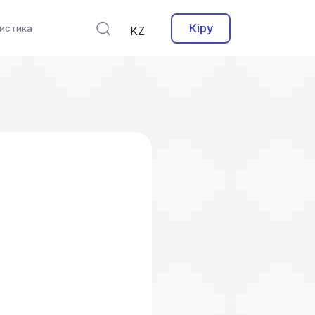
Кіру
истика
KZ