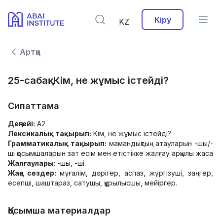
Кіру
KZ
Артқа
25-сабақ. Кім, не жұмыс істейді?
Сипаттама
Деңгейі:
А2
Лексикалық тақырып:
Кім, не жұмыс істейді?
Грамматикалық тақырып:
мамандықтың атауларын -шы/-
ші қосымшаларын зат есім мен етістікке жалғау арқылы жаса
Жалғаулары:
-шы, -ші.
Жаңа сөздер:
мұғалім, дәрігер, аспаз, жүргізуші, заңгер,
есепші, шаштараз, сатушы, құрылысшы, мейіргер.
Қосымша материалдар