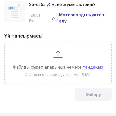
25-сабақ. Кім, не жұмыс істейді?
Материалды жүктеп
128.31
KB
алу
Үй тапсырмасы
Файлды сүйреп апарыңыз немесе
таңдаңыз
Файлдың максималды өлшемі - 8 Мб.
Жіберу