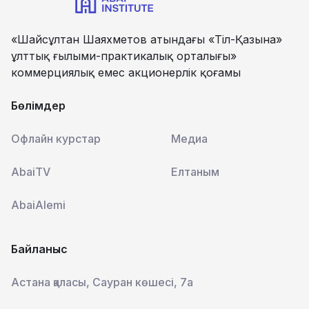
«Шайсұлтан Шаяхметов атындағы «Тіл-Қазына»
ұлттық ғылыми-практикалық орталығы»
коммерциялық емес акционерлік қоғамы
Бөлімдер
Офлайн курстар
Медиа
AbaiTV
Елтаным
AbaiAlemi
Байланыс
Астана қаласы, Сауран көшесі, 7а