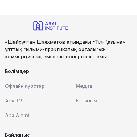
«Шайсұлтан Шаяхметов атындағы «Тіл-Қазына»
ұлттық ғылыми-практикалық орталығы»
коммерциялық емес акционерлік қоғамы
Бөлімдер
Офлайн курстар
Медиа
AbaiTV
Елтаным
AbaiAlemi
Байланыс