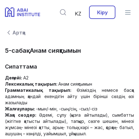
Кіру
KZ
Артқа
5-сабақ. Анам сияқтымын
Сипаттама
Деңгейі:
А2
Лексикалық тақырып:
Анам сияқтымын
Грамматикалық тақырып:
Өзіміздің немесе басқа
адамның қандай екендігін айту үшін бірінші сөздің өзі
жазылады
Жалғаулары:
-мын/-мін, -сың/сің, -сыз/-сіз
Жаңа сөздер:
Әдемі, сұлу (қызға айтылады), сымбатты
(жігітке қатысты айтылады), тапқыр, сөзге шешен, мінезі
жұмсақ – мінезі қатты, арық – толық, кәрі – жас, қорқақ – батыл,
ашушаң – көңілді, уайымшыл, ұйқышыл.