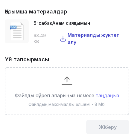
Қосымша материалдар
5-сабақ. Анам сияқтымын
Материалды жүктеп
68.49
KB
алу
Үй тапсырмасы
Файлды сүйреп апарыңыз немесе
таңдаңыз
Файлдың максималды өлшемі - 8 Мб.
Жіберу