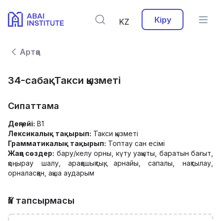
Кіру
KZ
Артқа
34-сабақ. Такси қызметі
Сипаттама
Деңгейі:
B1
Лексикалық тақырып:
Такси қызметі
Грамматикалық тақырып:
Топтау сан есімі
Жаңа сөздер:
бару/келу орны, күту уақыты, баратын бағыт,
қоңырау шалу, арақашықтық, арнайы, сапалы, нақтылау,
орналасқан, ақша аударым
Үй тапсырмасы