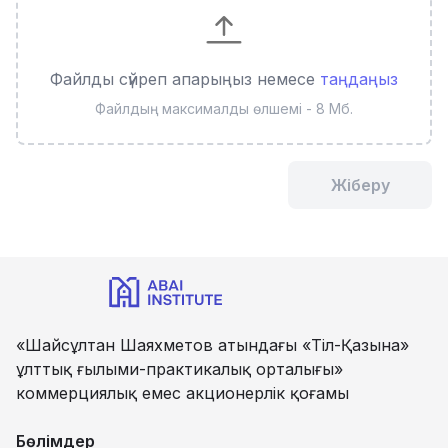
Файлды сүйреп апарыңыз немесе
таңдаңыз
Файлдың максималды өлшемі - 8 Мб.
Жіберу
«Шайсұлтан Шаяхметов атындағы «Тіл-Қазына»
ұлттық ғылыми-практикалық орталығы»
коммерциялық емес акционерлік қоғамы
Бөлімдер