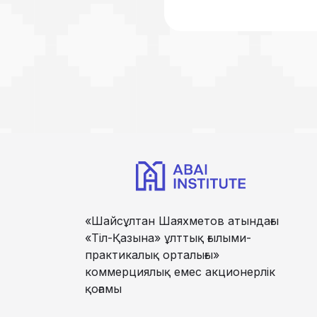
«Шайсұлтан Шаяхметов атындағы
«Тіл-Қазына» ұлттық ғылыми-
практикалық орталығы»
коммерциялық емес акционерлік
қоғамы