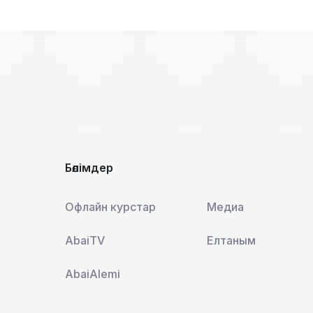
Бөлімдер
Офлайн курстар
Медиа
AbaiTV
Елтаным
AbaiAlemi