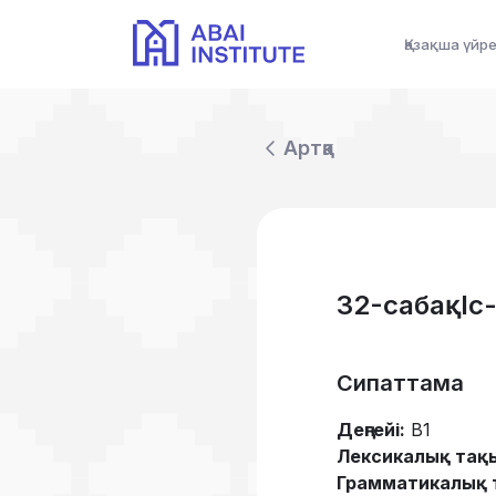
Қазақша үйр
Артқа
32-сабақ. І
Сипаттама
Деңгейі:
B1
Лексикалық тақ
Грамматикалық 