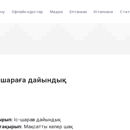
ену
Офлайн курстар
Медиа
Елтаным
Кітапхана
Стат
с-шараға дайындық
ырып:
Іс-шараға дайындық
тақырып:
Мақсатты келер шақ