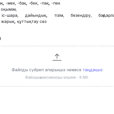
қ, -мек, -бақ, -бек, -пақ, -пек
, оқымақ
с-шара, дайындық, тізім, безендіру, бағдарл
жарық, құттықтау сөз
ы
Файлды сүйреп апарыңыз немесе
таңдаңыз
Файлдың максималды өлшемі - 8 Мб.