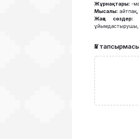
Жұрнақтары:
-ма
Мысалы:
айтпақ
Жаңа сөздер:
і
ұйымдастырушы, 
Үй тапсырмас