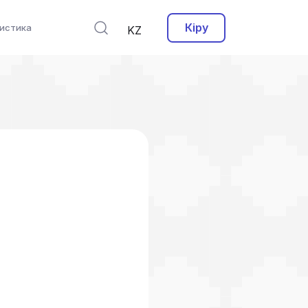
Кіру
истика
KZ