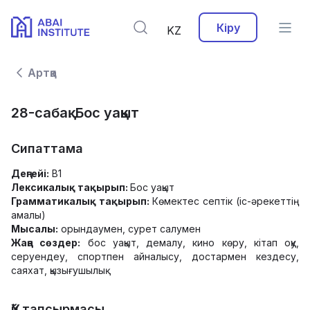
Кіру
KZ
Артқа
28-сабақ. Бос уақыт
Сипаттама
Деңгейі:
B1
Лексикалық тақырып:
Бос уақыт
Грамматикалық тақырып:
Көмектес септік (іс-әрекеттің
амалы)
Мысалы:
орындаумен, сурет салумен
Жаңа сөздер:
бос уақыт, демалу, кино көру, кітап оқу,
серуендеу, спортпен айналысу, достармен кездесу,
саяхат, қызығушылық
Үй тапсырмасы