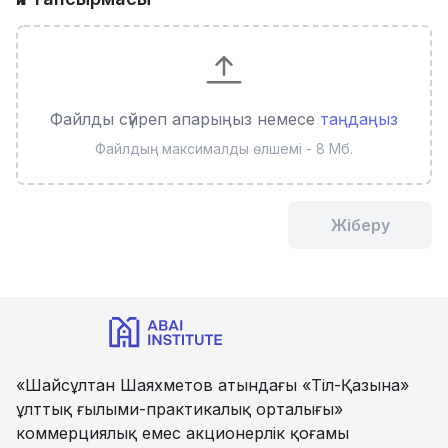
Файлды сүйреп апарыңыз немесе
таңдаңыз
Файлдың максималды өлшемі - 8 Мб.
Жіберу
«Шайсұлтан Шаяхметов атындағы «Тіл-Қазына»
ұлттық ғылыми-практикалық орталығы»
коммерциялық емес акционерлік қоғамы