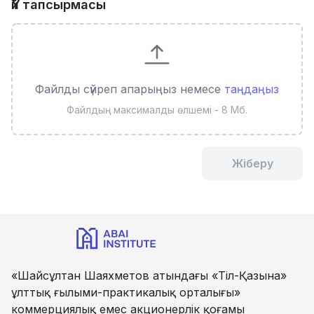
Үй тапсырмасы
Файлды сүйреп апарыңыз немесе
таңдаңыз
Файлдың максималды өлшемі - 8 Мб.
Жіберу
«Шайсұлтан Шаяхметов атындағы «Тіл-Қазына»
ұлттық ғылыми-практикалық орталығы»
коммерциялық емес акционерлік қоғамы