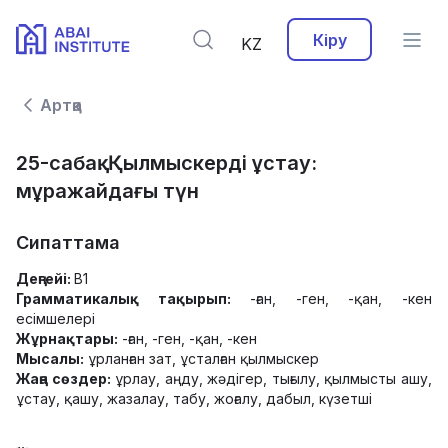
Кіру
KZ
Артқа
25-сабақ. Қылмыскерді ұстау:
мұражайдағы түн
Сипаттама
Деңгейі:
B1
Грамматикалық тақырып:
-ған, -ген, -қан, -кен
есімшелері
Жұрнақтары:
-ған, -ген, -қан, -кен
Мысалы:
ұрланған зат, ұсталған қылмыскер
Жаңа сөздер:
ұрлау, аңду, жәдігер, тығылу, қылмысты ашу,
ұстау, қашу, жазалау, табу, жоғалу, дабыл, күзетші