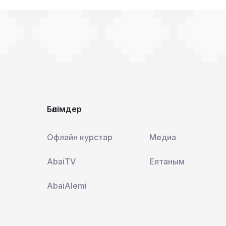
Бөлімдер
Офлайн курстар
Медиа
AbaiTV
Елтаным
AbaiAlemi