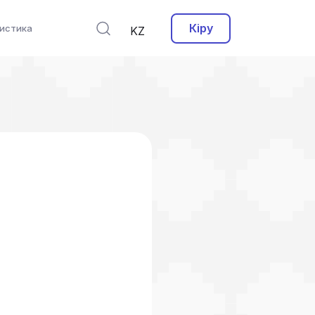
Кіру
истика
KZ