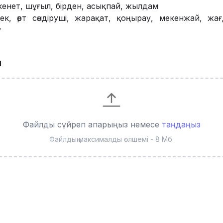
кенет, шұғыл, бірден, асықпай, жылдам
ек, өрт сөндіруші, жарақат, қоңырау, мекенжай, жағ
у
ы
Файлды сүйреп апарыңыз немесе
таңдаңыз
Файлдың максималды өлшемі - 8 Мб.