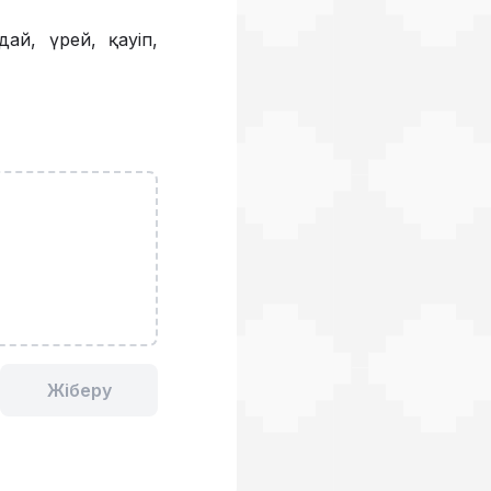
дай, үрей, қауіп,
Жіберу