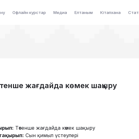
ену
Офлайн курстар
Медиа
Елтаным
Кітапхана
Стат
Төтенше жағдайда көмек шақыру
ырып:
Төтенше жағдайда көмек шақыру
тақырып:
Сын қимыл үстеулері