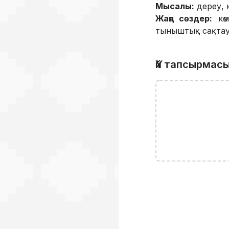
Мысалы:
дереу, 
Жаңа сөздер:
көм
тыныштық сақта
Үй тапсырмас