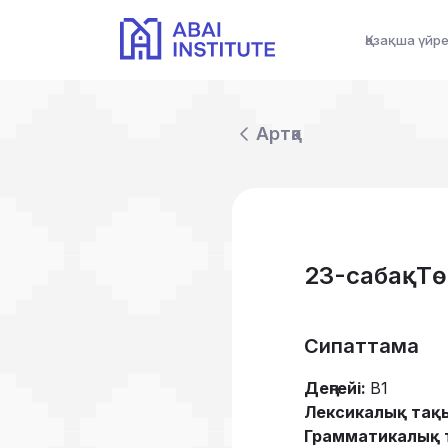
Қазақша үйр
Артқа
23-сабақ. 
Сипаттама
Деңгейі:
B1
Лексикалық тақ
Грамматикалық 