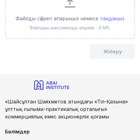
Файлды сүйреп апарыңыз немесе
таңдаңыз
Файлдың максималды өлшемі - 8 Мб.
Жіберу
«Шайсұлтан Шаяхметов атындағы «Тіл-Қазына»
ұлттық ғылыми-практикалық орталығы»
коммерциялық емес акционерлік қоғамы
Бөлімдер