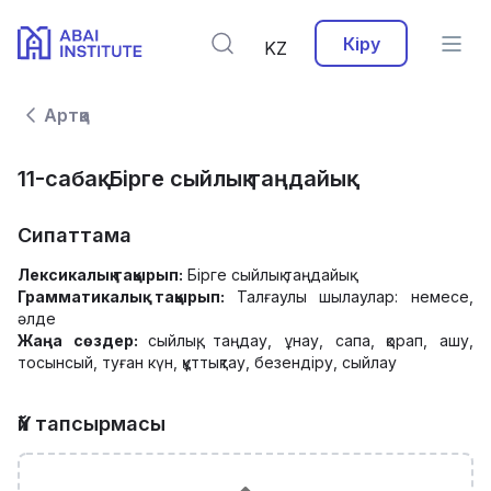
Кіру
KZ
Артқа
11-сабақ. Бірге сыйлық таңдайық
Сипаттама
Лексикалық тақырып:
Бірге сыйлық таңдайық
Грамматикалық тақырып:
Талғаулы шылаулар: немесе,
әлде
Жаңа сөздер:
сыйлық, таңдау, ұнау, сапа, қорап, ашу,
тосынсый, туған күн, құттықтау, безендіру, сыйлау
Үй тапсырмасы