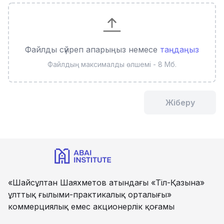
Файлды сүйреп апарыңыз немесе
таңдаңыз
Файлдың максималды өлшемі - 8 Мб.
Жіберу
«Шайсұлтан Шаяхметов атындағы «Тіл-Қазына»
ұлттық ғылыми-практикалық орталығы»
коммерциялық емес акционерлік қоғамы