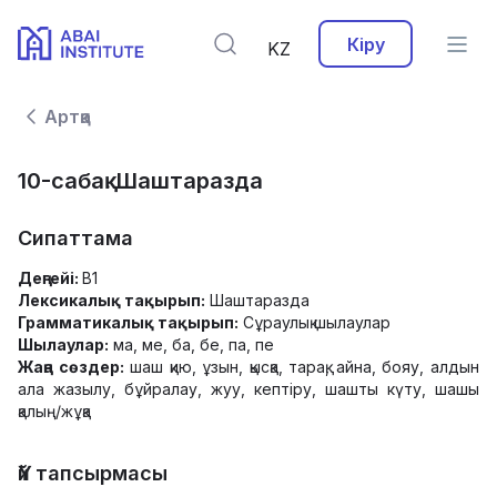
Кіру
KZ
Артқа
10-сабақ. Шаштаразда
Сипаттама
Деңгейі:
В1
Лексикалық тақырып:
Шаштаразда
Грамматикалық тақырып:
Сұраулық шылаулар
Шылаулар:
ма, ме, ба, бе, па, пе
Жаңа сөздер:
шаш қию, ұзын, қысқа, тарақ, айна, бояу, алдын
ала жазылу, бұйралау, жуу, кептіру, шашты күту, шашы
қалың/жұқа
Үй тапсырмасы