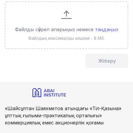
Файлды сүйреп апарыңыз немесе
таңдаңыз
Файлдың максималды өлшемі - 8 Мб.
Жіберу
«Шайсұлтан Шаяхметов атындағы «Тіл-Қазына»
ұлттық ғылыми-практикалық орталығы»
коммерциялық емес акционерлік қоғамы