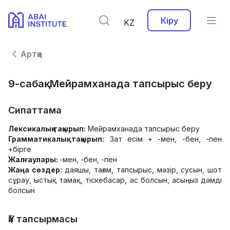
Кіру
KZ
Артқа
9-cабақ. Мейрамханада тапсырыс беру
Сипаттама
Лексикалық тақырып:
Мейрамханада тапсырыс беру
Грамматикалық тақырып:
Зат есім + -мен, -бен, -пен
+бірге
Жалғаулары:
-мен, -бен, -пен
Жаңа сөздер:
даяшы, тағам, тапсырыс, мәзір, сусын, шот
сұрау, ыстық тамақ, тіскебасар, ас болсын, асыңыз дәмді
болсын
Үй тапсырмасы