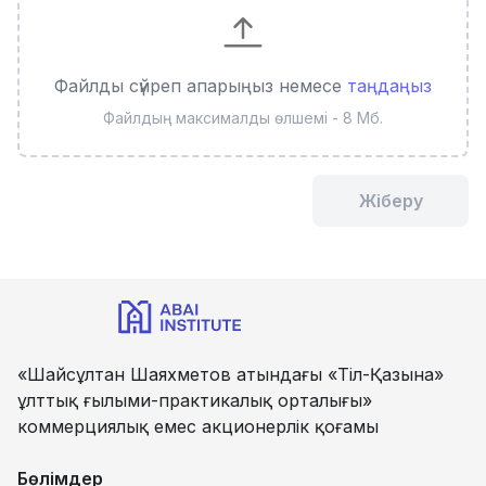
Файлды сүйреп апарыңыз немесе
таңдаңыз
Файлдың максималды өлшемі - 8 Мб.
Жіберу
«Шайсұлтан Шаяхметов атындағы «Тіл-Қазына»
ұлттық ғылыми-практикалық орталығы»
коммерциялық емес акционерлік қоғамы
Бөлімдер