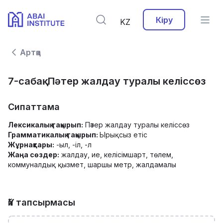
Кіру
KZ
Артқа
7-сабақ. Пәтер жалдау туралы келіссөз
Сипаттама
Лексикалық тақырып:
Пәтер жалдау туралы келіссөз
Грамматикалық тақырып:
Ырықсыз етіс
Жұрнақтары:
-ыл, -іл, -л
Жаңа сөздер:
жалдау, ие, келісімшарт, төлем,
коммуналдық қызмет, шаршы метр, жалдамалы
Үй тапсырмасы