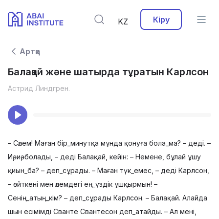
Кіру
KZ
Артқа
Балақай және шатырда тұратын Карлсон
Астрид Линдгрен.
– Сәлем! Маған бір_минутқа мұнда қонуға бола_ма? – деді. –
Иә, иә, болады, – деді Балақай, кейін: – Немене, бұлай ұшу
қиын_ба? – деп_сұрады. – Маған түк_емес, – деді Карлсон,
– өйткені мен әлемдегі ең_үздік ұшқырмын! –
Сенің_атың_кім? – деп_сұрады Карлсон. – Балақай. Алайда
шын есімімді Сванте Свантесон деп_атайды. – Ал мені,