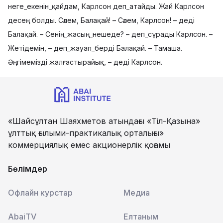
неге_екенін_қайдам, Карлсон деп_атайды. Жай Карлсон
десең болды. Сәлем, Балақай! – Сәлем, Карлсон! – деді
Балақай. – Сенің_жасың_нешеде? – деп_сұрады Карлсон. –
Жетідемін, – деп_жауап_берді Балақай. – Тамаша.
Әңгімемізді жалғастырайық, – деді Карлсон.
«Шайсұлтан Шаяхметов атындағы «Тіл-Қазына»
ұлттық ғылыми-практикалық орталығы»
коммерциялық емес акционерлік қоғамы
Бөлімдер
Офлайн курстар
Медиа
AbaiTV
Елтаным