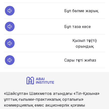
Бұл бөлме жарық
Бұл таза кесе
Қызыл түс{ті}
орындық
Cары түсті жиһаз
«Шайсұлтан Шаяхметов атындағы «Тіл-Қазына»
ұлттық ғылыми-практикалық орталығы»
коммерциялық емес акционерлік қоғамы