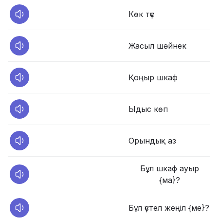
Көк түс
Жасыл шәйнек
Қоңыр шкаф
Ыдыс көп
Орындық аз
Бұл шкаф ауыр
{ма}?
Бұл үстел жеңіл {ме}?