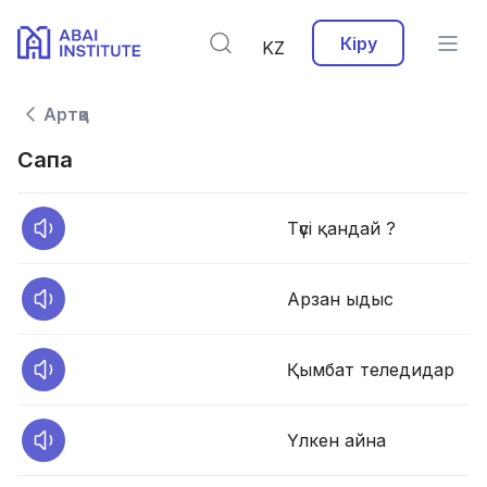
Кіру
KZ
Артқа
Сапа
Түсі қандай ?
Арзан ыдыс
Қымбат теледидар
Үлкен айна