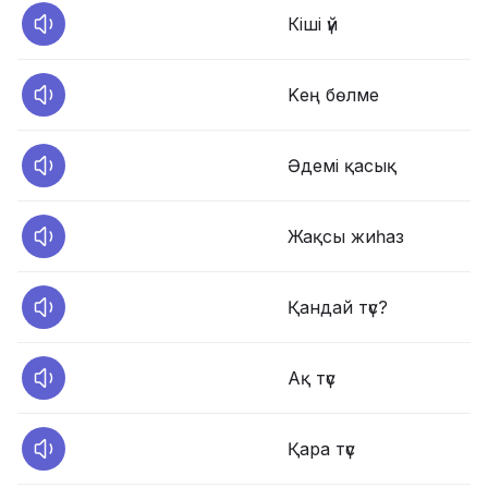
Кіші үй
Kең бөлме
Әдемі қасық
Жақсы жиһаз
Қандай түс?
Ақ түс
Қара түс