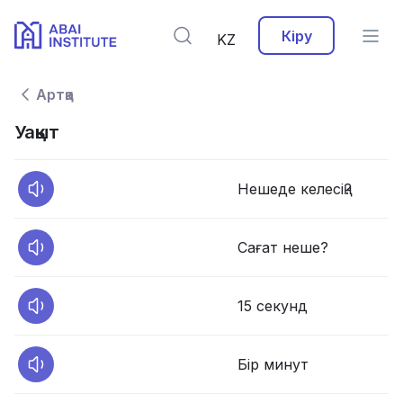
Кіру
KZ
Артқа
Уақыт
Нешеде келесің?
Сағат неше?
15 секунд
Бір минут