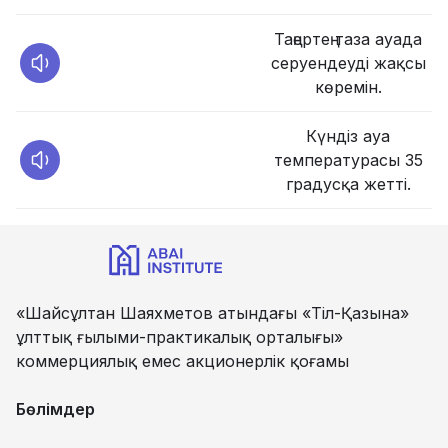
Таңертең таза ауада
серуендеуді жақсы
көремін.
Күндіз ауа
температурасы 35
градусқа жетті.
«Шайсұлтан Шаяхметов атындағы «Тіл-Қазына»
ұлттық ғылыми-практикалық орталығы»
коммерциялық емес акционерлік қоғамы
Бөлімдер