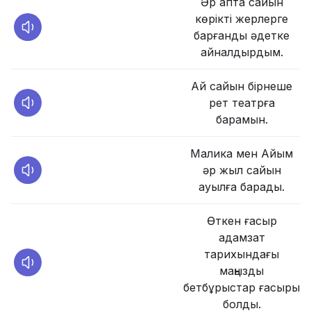
Әр апта сайын
көрікті жерлерге
барғанды әдетке
айналдырдым.
Ай сайын бірнеше
рет театрға
барамын.
Малика мен Айым
әр жыл сайын
ауылға барады.
Өткен ғасыр
адамзат
тарихындағы
маңызды
бетбұрыстар ғасыры
болды.