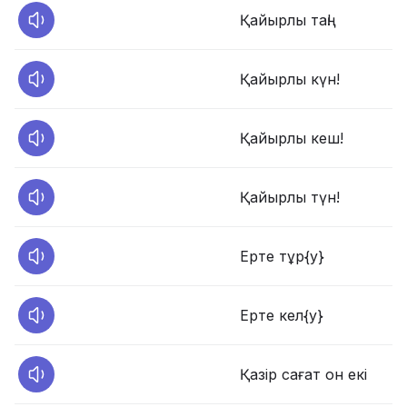
Қайырлы таң!
Қайырлы күн!
Қайырлы кеш!
Қайырлы түн!
Ерте тұр{у}
Ерте кел{у}
Қазір сағат он екі