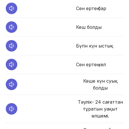
Сен ертең бар
Кеш болды
Бүгін күн ыстық
Сен ертең кел
Кеше күн суық
болды
Тәулік- 24 сағаттан
тұратын уақыт
өлшемі.