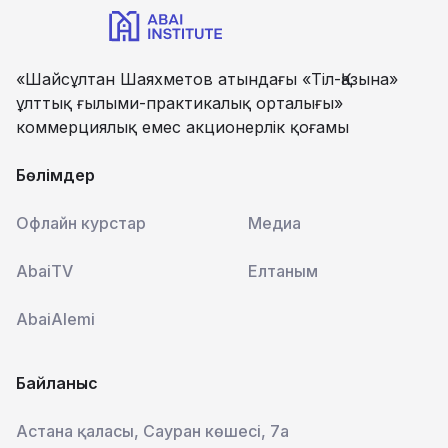
«Шайсұлтан Шаяхметов атындағы «Тіл-Қазына»
ұлттық ғылыми-практикалық орталығы»
коммерциялық емес акционерлік қоғамы
Бөлімдер
Офлайн курстар
Медиа
AbaiTV
Елтаным
AbaiAlemi
Байланыс
Астана қаласы, Сауран көшесі, 7а