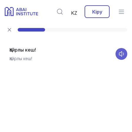
Кіру
KZ
Қайрлы кеш!
Қайрлы кеш!