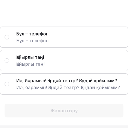
Бұл – телефон.
Бұл – телефон.
Қайырлы таң!
Қайырлы таң!
Иә, барамын! Қандай театр? Қандай қойылым?
Иә, барамын! Қандай театр? Қандай қойылым?
Жалғастыру