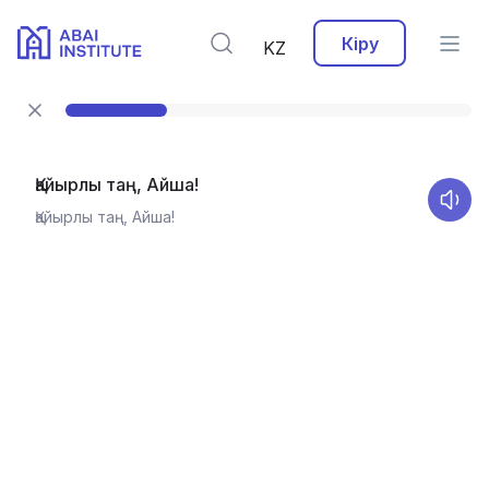
Кіру
KZ
Қайырлы таң, Айша!
Қайырлы таң, Айша!