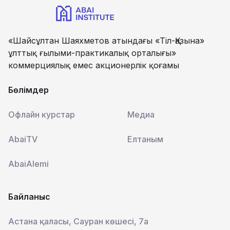
«Шайсұлтан Шаяхметов атындағы «Тіл-Қазына»
ұлттық ғылыми-практикалық орталығы»
коммерциялық емес акционерлік қоғамы
Бөлімдер
Офлайн курстар
Медиа
AbaiTV
Елтаным
AbaiAlemi
Байланыс
Астана қаласы, Сауран көшесі, 7а