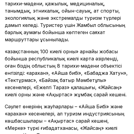
тарихи-мәдени, қажылық, медициналық,
танымдық, этникалық, ойын-сауық, ат спорты,
экологиялық және экстремалды туризм түрлері
дамып келеді. Туристер үшін Жамбыл облысының
барлық аумағы бойынша көптеген саяхат
маршруттары ұсынылады.
«Қазақстанның 100 киелі орны» арнайы жобасы
бойынша республикалық киелі карта әзірленді,
оған біздің облыстың 8 тарихи-мәдени объектісі
енгізілді: «Қарахан», «Айша бибі», «Бабаджа Хатун»,
«Тектұрмас», «Байзақ батыр Мәмбетұлы»
кесенелері, «Ежелгі Тараз» қалашығы, «Жайсаң»
киелі орны және «Ақыртас» жұмбақ сарай кешені.
Сәулет өнерінің жауһарлары – «Айша Бибі» және
«Қарахан» кесенелері, ал туризм индустриясының
көшбасшылары – «Ақыртас» сарай кешені,
«Мерке» түркі ғибадатханасы, «Жайсаң» киелі