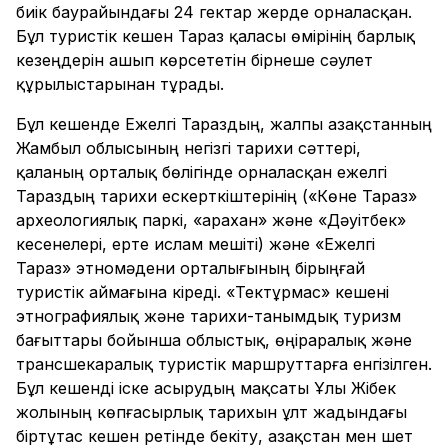
биік баурайындағы 24 гектар жерде орналасқан.
Бұл туристік кешен Тараз қаласы өмірінің барлық
кезеңдерін ашып көрсететін бірнеше сәулет
құрылыстарынан тұрады.
Бұл кешенде Ежелгі Тараздың, жалпы Қазақстанның
Жамбыл облысының негізгі тарихи сәттері,
қаланың орталық бөлігінде орналасқан ежелгі
Тараздың тарихи ескерткіштерінің («Көне Тараз»
археологиялық паркі, «Қарахан» және «Дәуітбек»
кесенелері, ерте ислам мешіті) және «Ежелгі
Тараз» этномәдени орталығының бірыңғай
туристік аймағына кіреді. «Тектұрмас» кешені
этнографиялық және тарихи-танымдық туризм
бағыттары бойынша облыстық, өңіраралық және
трансшекаралық туристік маршруттарға енгізілген.
Бұл кешенді іске асырудың мақсаты Ұлы Жібек
жолының көпғасырлық тарихын ұлт жадындағы
біртұтас кешен ретінде бекіту, Қазақстан мен шет