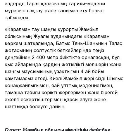
елдерде Тараз қаласының тарихи-мәдени
мұрасын сақтау және танымал ету болып
табылады.
«Каралма» тау шаңғы курорты Жамбыл
облысының Жуалы ауданындағы «Каралма»
көркем шатқалында, Батыс Тянь-Шаньның Талас
жотасының солтүстік беткейлерінде теңіз
деңгейінен 2 400 метр биіктікте орналасқан, бұл
қыс айларында қардың жеткілікті мөлшерін және
шаңғы маусымының ұзақтығын 4 ай бойы
қамтамасыз етеді. Киелі Жамбыл жері сізді Шығыс
қонақжайлығымен, бай ұлттық мәдениетімен,
тамаша табиғи көрікті жерлерімен және бірегей
ежелгі ескерткіштерімен қарсы алуға және
шаттыққа бөлеуге дайын.
Сурет: Жамбыл облысы әкімдігінің фейсбук