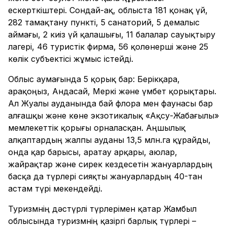
ескерткіштері. Сондай-ақ, облыста 181 қонақ үй,
282 тамақтану пункті, 5 санаторий, 5 демалыс
аймағы, 2 киіз үй қалашығы, 11 балалар сауықтыру
лагері, 46 туристік фирма, 56 қолөнерші және 25
көлік субъектісі жұмыс істейді.
Облыс аумағында 5 қорық бар: Берікқара,
Қарақоңыз, Андасай, Меркі және үмбет қорықтары.
Ал Жуалы ауданында бай флора мен фаунасы бар
алғашқы және көне экзотикалық «Ақсу-Жабағылы»
мемлекеттік қорығы орналасқан. Аңшылық
алқаптардың жалпы ауданы 13,5 млн.га құрайды,
онда қар барысы, Қаратау арқары, аюлар,
жайрақтар және сирек кездесетін жануарлардың
басқа да түрлері сияқты жануарлардың 40-тан
астам түрі мекендейді.
Туризмнің дәстүрлі түрлерімен қатар Жамбыл
облысында туризмнің қазіргі барлық түрлері –