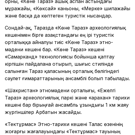
орны, «Көне Тараз» ашық аспан астындағы
мұражайы, «Көксай» каньоны, «Мерке» шипажайы
және басқа да көптеген туристік нысандар.
Сондай-ақ, Таразда «Көне Тараз» археологиялық
кешенімен бірге Қазақстандағы ең ірі туристік
орталыққа айналуы тиіс «Көне Тараз» этно-
мәдени кешені бар. «Көне Тараз» кешені
«Самарканд» технологиясы бойынша қаптау
кірпішін пайдалана отырып, шығыс стилінде
салынған Тараз қаласының орталық бөлігіндегі
сәулет ғимараттарының ансамблі болып табылады.
«Шахристан» этномәдени орталығы, «Ежелгі
Тараз» археологиялық паркі және «Қарахан» тарихи
кешені бар бірыңғай ансамбль ұзындығы 1 км жаяу
жүргіншілер Арбатын жасайды.
«Тектұрмас» Этно-тарихи кешені Талас өзенінің
жоғарғы жағалауындағы «Тектұрмас» тауының