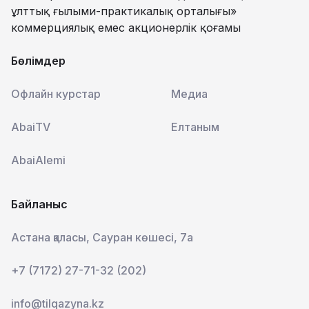
ұлттық ғылыми-практикалық орталығы»
коммерциялық емес акционерлік қоғамы
Бөлімдер
Офлайн курстар
Медиа
AbaiTV
Елтаным
AbaiAlemi
Байланыс
Астана қаласы, Сауран көшесі, 7а
+7 (7172) 27-71-32 (202)
info@tilqazyna.kz