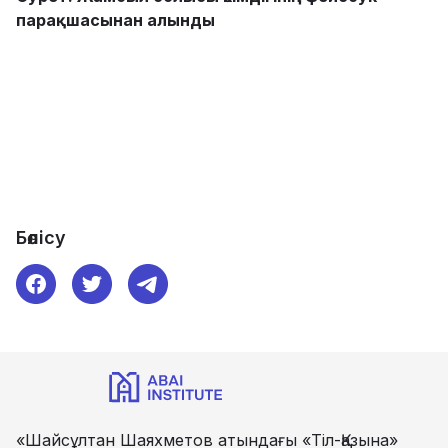
парақшасынан алынды
Бөлісу
«Шайсұлтан Шаяхметов атындағы «Тіл-Қазына»