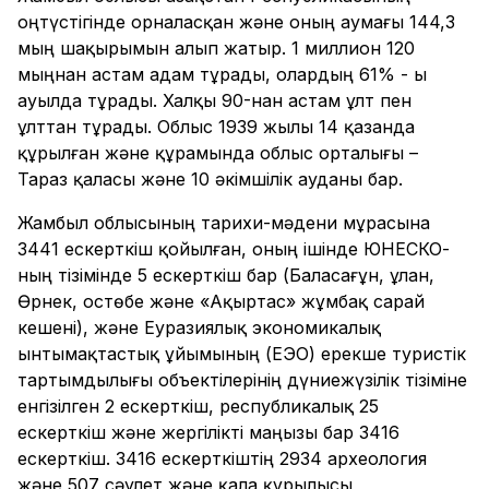
оңтүстігінде орналасқан және оның аумағы 144,3
мың шақырымын алып жатыр. 1 миллион 120
мыңнан астам адам тұрады, олардың 61% - ы
ауылда тұрады. Халқы 90-нан астам ұлт пен
ұлттан тұрады. Облыс 1939 жылы 14 қазанда
құрылған және құрамында облыс орталығы –
Тараз қаласы және 10 әкімшілік ауданы бар.
Жамбыл облысының тарихи-мәдени мұрасына
3441 ескерткіш қойылған, оның ішінде ЮНЕСКО-
ның тізімінде 5 ескерткіш бар (Баласағұн, Құлан,
Өрнек, Қостөбе және «Ақыртас» жұмбақ сарай
кешені), және Еуразиялық экономикалық
ынтымақтастық ұйымының (ЕЭО) ерекше туристік
тартымдылығы объектілерінің дүниежүзілік тізіміне
енгізілген 2 ескерткіш, республикалық 25
ескерткіш және жергілікті маңызы бар 3416
ескерткіш. 3416 ескерткіштің 2934 археология
және 507 сәулет және қала құрылысы