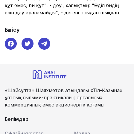
құт емес, би құт", - деуі, халықтың: "Әділ бидің
елін дау араламайды", - дегені осыдан шыққан.
Бөлісу
«Шайсұлтан Шаяхметов атындағы «Тіл-Қазына»
ұлттық ғылыми-практикалық орталығы»
коммерциялық емес акционерлік қоғамы
Бөлімдер
Офлайн курстар
Медиа