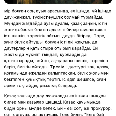
Өмір болған соң ауыл арасында, ел ішінде, үй ішінде
дау-жанжал, түсініспеушілік болмай тұрмайды.
Мұндай жағдайда аузы дуалы, қазақ заңын, істің
жөн-жобасын білетін әділетті билер шиеленіскен
істі шешіп, төрелігін айтып, дауды бітіреді. Төре,
яғни билік айтушы, болған істі екі жақтың да
даугерлерін қатыстыра отырып қарайды. Екі
жақты да мұқият тыңдап, куәларды да
қатыстырады, сөйтіп, ақ-қараны шешіп, төрелігін
беріп, билігін айтады.
Төрелік
- дәстүрлі заң, қазақ
қоғамында ежелден қалыптасқан, билік жолымен
бекітілген құқықтық тәртіп. Іс әділ шешілсе, оған
әркім тоқтайды, ризалық білдіреді.
Қазақ заңында дау-жанжалды ел ішінен шыққан
билер мен қазылар шешеді. Қазақ қауымында
бидің орны мүлде бөлек. Би - өзі сот, өзі прокурор,
өзі тергеуші, әрі ақтаушы. Төле бидің: "Елге бай