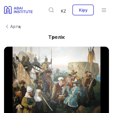
Кіру
KZ
Артқа
Төрелік