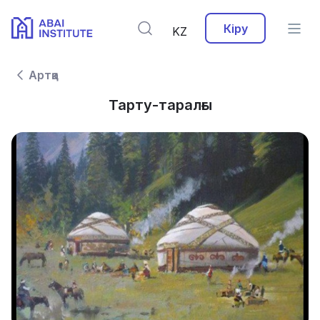
Кіру
KZ
Артқа
Тарту-таралғы