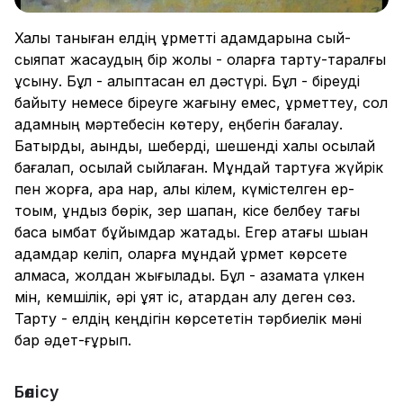
Халық таныған елдің құрметті адамдарына сый-
сыяпат жасаудың бір жолы - оларға тарту-таралғы
ұсыну. Бұл - қалыптасқан ел дәстүрі. Бұл - біреуді
байыту немесе біреуге жағыну емес, құрметтеу, сол
адамның мәртебесін көтеру, еңбегін бағалау.
Батырды, ақынды, шеберді, шешенді халық осылай
бағалап, осылай сыйлаған. Мұндай тартуға жүйрік
пен жорға, қара нар, қалы кілем, күмістелген ер-
тоқым, құндыз бөрік, зер шапан, кісе белбеу тағы
басқа қымбат бұйымдар жатады. Егер атағы шыққан
адамдар келіп, оларға мұндай құрмет көрсете
алмаса, жолдан жығылады. Бұл - азаматқа үлкен
мін, кемшілік, әрі ұят іс, қатардан қалу деген сөз.
Тарту - елдің кеңдігін көрсететін тәрбиелік мәні
бар әдет-ғұрып.
Бөлісу