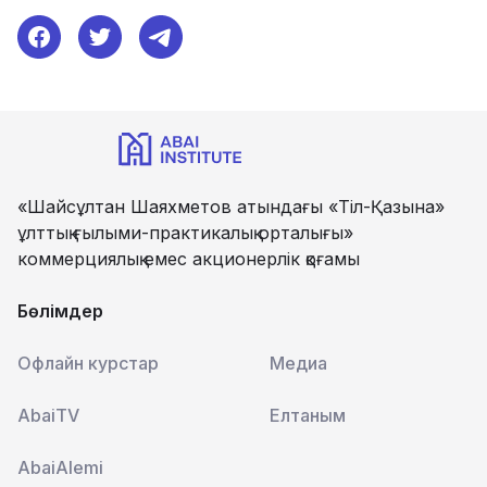
«Шайсұлтан Шаяхметов атындағы «Тіл-Қазына»
ұлттық ғылыми-практикалық орталығы»
коммерциялық емес акционерлік қоғамы
Бөлімдер
Офлайн курстар
Медиа
AbaiTV
Елтаным
AbaiAlemi